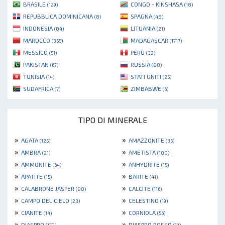
BRASILE
CONGO - KINSHASA
(129)
(18)
REPUBBLICA DOMINICANA
SPAGNA
(8)
(48)
INDONESIA
LITUANIA
(84)
(21)
MAROCCO
MADAGASCAR
(355)
(1717)
MESSICO
PERÙ
(51)
(32)
PAKISTAN
RUSSIA
(67)
(80)
TUNISIA
STATI UNITI
(14)
(25)
SUDAFRICA
ZIMBABWE
(7)
(6)
TIPO DI MINERALE
»
»
AGATA
AMAZZONITE
(125)
(35)
»
»
AMBRA
AMETISTA
(21)
(100)
»
»
AMMONITE
ANHYDRITE
(64)
(15)
»
»
APATITE
BARITE
(15)
(41)
»
»
CALABRONE JASPER
CALCITE
(80)
(116)
»
»
CAMPO DEL CIELO
CELESTINO
(23)
(19)
»
»
CIANITE
CORNIOLA
(14)
(56)
»
»
DIASPRO
DIASPRO ROSSO