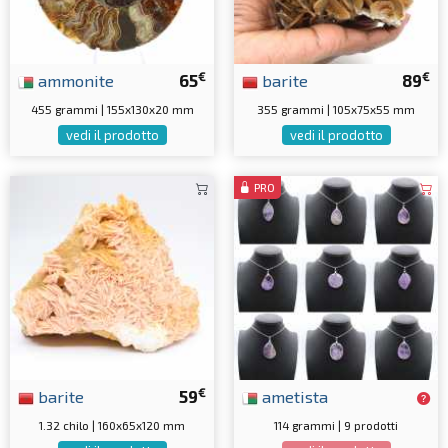
€
€
ammonite
65
barite
89
455 grammi | 155x130x20 mm
355 grammi | 105x75x55 mm
vedi il prodotto
vedi il prodotto
PRO
€
barite
59
ametista
1.32 chilo | 160x65x120 mm
114 grammi | 9 prodotti