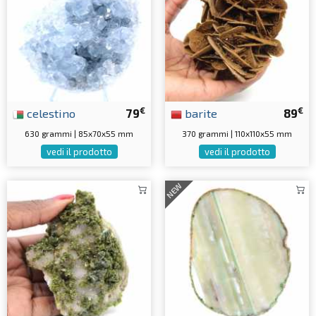
€
€
celestino
79
barite
89
630 grammi | 85x70x55 mm
370 grammi | 110x110x55 mm
vedi il prodotto
vedi il prodotto
NEW