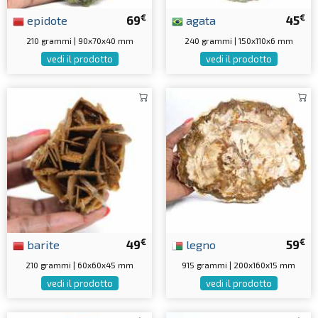
€
€
epidote
69
agata
45
210 grammi | 90x70x40 mm
240 grammi | 150x110x6 mm
vedi il prodotto
vedi il prodotto
€
€
barite
49
legno
59
210 grammi | 60x60x45 mm
915 grammi | 200x160x15 mm
vedi il prodotto
vedi il prodotto