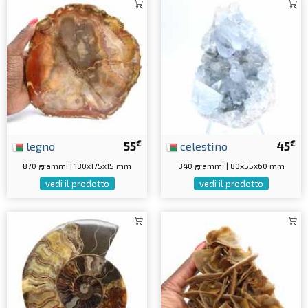
€
€
legno
55
celestino
45
870 grammi | 180x175x15 mm
340 grammi | 80x55x60 mm
vedi il prodotto
vedi il prodotto