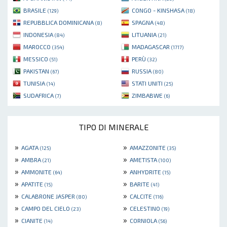
BRASILE
CONGO - KINSHASA
(129)
(18)
REPUBBLICA DOMINICANA
SPAGNA
(8)
(48)
INDONESIA
LITUANIA
(84)
(21)
MAROCCO
MADAGASCAR
(354)
(1717)
MESSICO
PERÙ
(51)
(32)
PAKISTAN
RUSSIA
(67)
(80)
TUNISIA
STATI UNITI
(14)
(25)
SUDAFRICA
ZIMBABWE
(7)
(6)
TIPO DI MINERALE
»
»
AGATA
AMAZZONITE
(125)
(35)
»
»
AMBRA
AMETISTA
(21)
(100)
»
»
AMMONITE
ANHYDRITE
(64)
(15)
»
»
APATITE
BARITE
(15)
(41)
»
»
CALABRONE JASPER
CALCITE
(80)
(116)
»
»
CAMPO DEL CIELO
CELESTINO
(23)
(19)
»
»
CIANITE
CORNIOLA
(14)
(56)