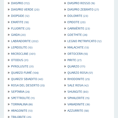
»
»
DIASPRO
DIASPRO ROSSO
(172)
(19)
»
»
DIASPRO VERDE
DIASPRO ZEBRATO
(20)
(27)
»
»
DIOPSIDE
DOLOMITE
(12)
(23)
»
»
EMATITE
EPIDOTE
(18)
(20)
»
»
FLUORITE
GARNIÈRITE
(25)
(23)
»
»
GIADA
GOETHITE
(20)
(26)
»
»
LABRADORITE
LEGNO PIETRIFICATO
(202)
(12)
»
»
LEPIDOLITE
MALACHITE
(10)
(13)
»
»
MICROCLINE
ORTOCERA
(301)
(55)
»
»
OTODUS
PIRITE
(31)
(27)
»
»
PYROLUSITE
QUARZO
(31)
(171)
»
»
QUARZO FUMÉ
QUARZO ROSA
(106)
(57)
»
»
QUARZO SBIADITO
RHODONITE
(40)
(25)
»
»
ROSA DEL DESERTO
SALE ROSA
(35)
(42)
»
»
SEPTARIA
SHUNGITE
(26)
(80)
»
»
SPETTROLITE
SPHALERITE
(11)
(15)
»
»
TORMALINA
VANADINITE
(99)
(39)
»
»
ARAGONITE
AZZURRITE
(13)
(58)
»
TRILOBITE
(25)