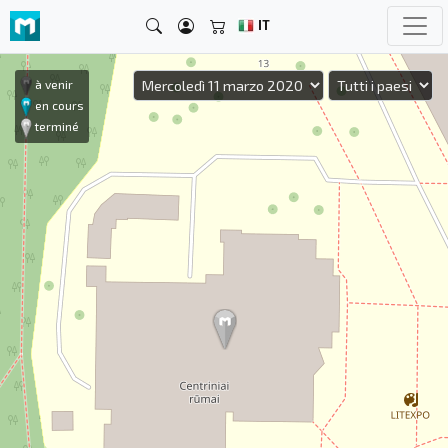
IT
à venir
en cours
terminé