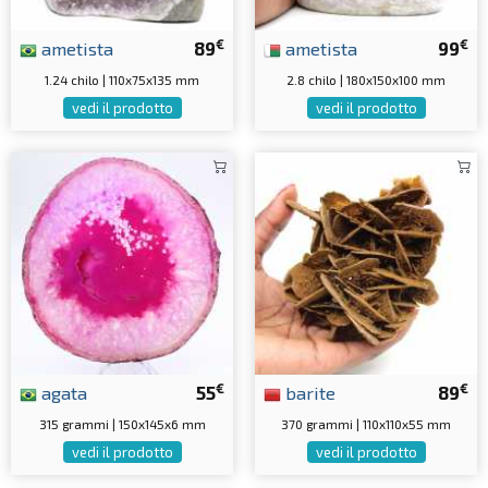
€
€
ametista
89
ametista
99
1.24 chilo | 110x75x135 mm
2.8 chilo | 180x150x100 mm
vedi il prodotto
vedi il prodotto
€
€
agata
55
barite
89
315 grammi | 150x145x6 mm
370 grammi | 110x110x55 mm
vedi il prodotto
vedi il prodotto