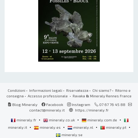
Condizioni
•
Informazioni legali
•
Riservatezza
•
Chi siamo?
•
Ritorno e
consegna
•
Accesso professionale
• Ravaka
&
Mineraly Rennes France
Blog Mineraly
Facebook
Instagram
07 67 76 45 88
contact@mineraly.it
https://mineraly.fr
•
•
•
mineraly.fr
mineraly.co.uk
mineraly.com.de
•
•
•
•
mineraly.it
mineraly.es
mineraly.nl
mineraly.pt
mineraly.se