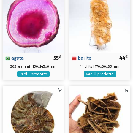
€
€
agata
55
barite
44
305 grammi | 150x145x6 mm
1.1 chilo | 170x60x85 mm
vedi il prodotto
vedi il prodotto