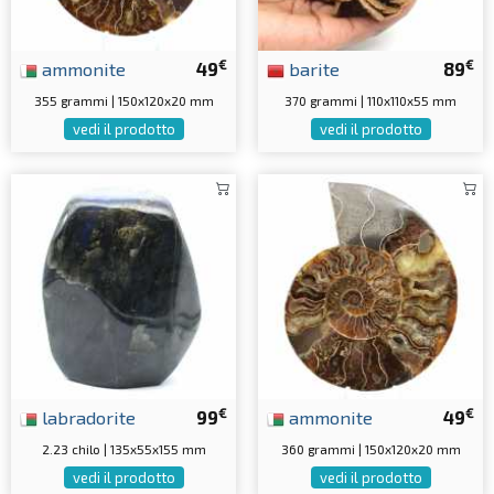
€
€
ammonite
49
barite
89
355 grammi | 150x120x20 mm
370 grammi | 110x110x55 mm
vedi il prodotto
vedi il prodotto
€
€
labradorite
99
ammonite
49
2.23 chilo | 135x55x155 mm
360 grammi | 150x120x20 mm
vedi il prodotto
vedi il prodotto