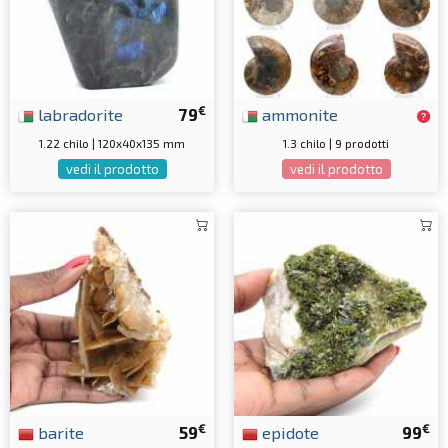
€
labradorite
79
ammonite
1.22 chilo | 120x40x135 mm
1.3 chilo | 9 prodotti
vedi il prodotto
vedi il prodotto
€
€
barite
59
epidote
99