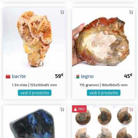
€
€
barite
59
legno
45
1.34 chilo | 155x100x85 mm
715 grammi | 160x160x15 mm
vedi il prodotto
vedi il prodotto
PRO