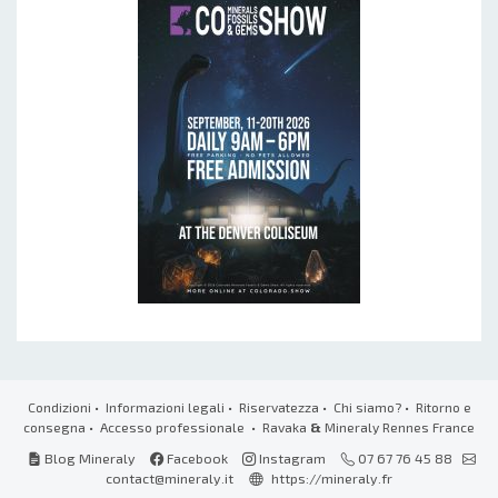
Condizioni
•
Informazioni legali
•
Riservatezza
•
Chi siamo?
•
Ritorno e
consegna
•
Accesso professionale
• Ravaka
&
Mineraly Rennes France
Blog Mineraly
Facebook
Instagram
07 67 76 45 88
contact@mineraly.it
https://mineraly.fr