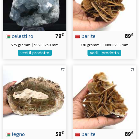
€
€
celestino
79
barite
89
575 grammi | 95x80x60 mm
370 grammi | 110x110x55 mm
vedi il prodotto
vedi il prodotto
€
€
legno
59
barite
89