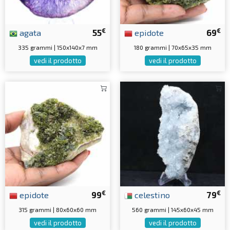
€
€
agata
55
epidote
69
335 grammi | 150x140x7 mm
180 grammi | 70x65x35 mm
vedi il prodotto
vedi il prodotto
€
€
epidote
99
celestino
79
315 grammi | 80x60x60 mm
560 grammi | 145x60x45 mm
vedi il prodotto
vedi il prodotto