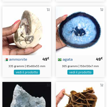
€
€
ammonite
49
agata
49
335 grammi | 85x60x55 mm
305 grammi | 150x130x7 mm
vedi il prodotto
vedi il prodotto