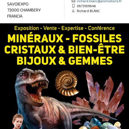
richard.blanc@animotions.fr
SAVOIEXPO
0673109646
73000 CHAMBERY
Richard BLANC
FRANCIA