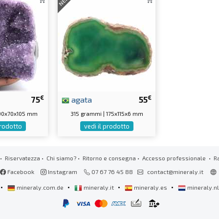
NEW
€
€
75
agata
55
 90x70x105 mm
315 grammi | 175x115x6 mm
prodotto
vedi il prodotto
•
Riservatezza
•
Chi siamo?
•
Ritorno e consegna
•
Accesso professionale
• R
Facebook
Instagram
07 67 76 45 88
contact@mineraly.it
•
•
•
•
mineraly.com.de
mineraly.it
mineraly.es
mineraly.n