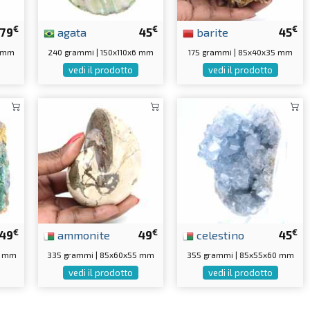
€
€
€
79
agata
45
barite
45
5 mm
240 grammi | 150x110x6 mm
175 grammi | 85x40x35 mm
vedi il prodotto
vedi il prodotto
€
€
€
49
ammonite
49
celestino
45
0 mm
335 grammi | 85x60x55 mm
355 grammi | 85x55x60 mm
vedi il prodotto
vedi il prodotto