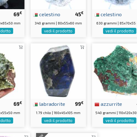
€
€
69
celestino
45
celestino
10x65x50 mm
340 grammi | 80x55x60 mm
630 grammi | 85x70x5
rodotto
vedi il prodotto
vedi il prodotto
€
€
69
labradorite
99
azzurrite
70x55x50 mm
1.79 chilo | 160x45x105 mm
540 grammi | 110x120x3
rodotto
vedi il prodotto
vedi il prodotto