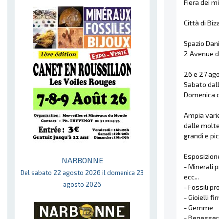
Fiera dei mi
Città di B
Spazio Dan
2 Avenue d
26 e 27 ag
Sabato dall
Domenica d
Ampia varie
dalle moltep
grandi e pic
Esposizione
NARBONNE
- Minerali 
Del sabato 22 agosto 2026 il domenica 23
ecc...
agosto 2026
- Fossili p
- Gioielli fi
- Gemme
- Benesser