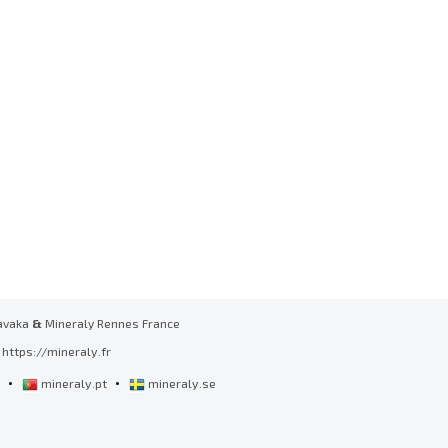
avaka
&
Mineraly Rennes France
https://mineraly.fr
•
•
l
mineraly.pt
mineraly.se