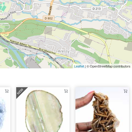
Leaflet
| © OpenStreetMap contributors
NEW