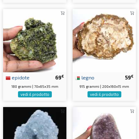
€
€
epidote
69
legno
59
180 grammi | 70x65x35 mm
915 grammi | 200x160x15 mm
vedi il prodotto
vedi il prodotto