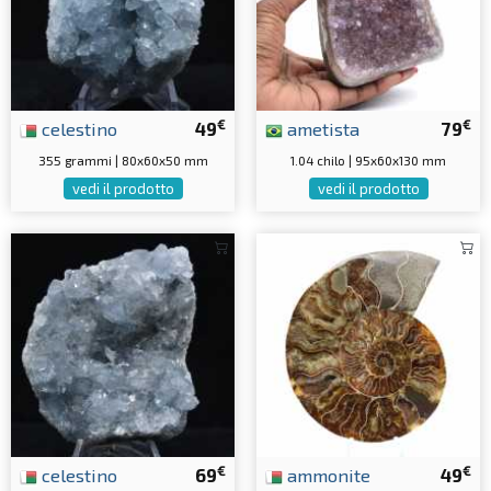
€
€
celestino
49
ametista
79
355 grammi | 80x60x50 mm
1.04 chilo | 95x60x130 mm
vedi il prodotto
vedi il prodotto
€
€
celestino
69
ammonite
49