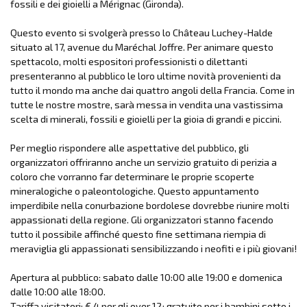
fossili e dei gioielli a Mérignac (Gironda).
Questo evento si svolgerà presso lo Château Luchey-Halde
situato al 17, avenue du Maréchal Joffre. Per animare questo
spettacolo, molti espositori professionisti o dilettanti
presenteranno al pubblico le loro ultime novità provenienti da
tutto il mondo ma anche dai quattro angoli della Francia. Come in
tutte le nostre mostre, sarà messa in vendita una vastissima
scelta di minerali, fossili e gioielli per la gioia di grandi e piccini.
Per meglio rispondere alle aspettative del pubblico, gli
organizzatori offriranno anche un servizio gratuito di perizia a
coloro che vorranno far determinare le proprie scoperte
mineralogiche o paleontologiche. Questo appuntamento
imperdibile nella conurbazione bordolese dovrebbe riunire molti
appassionati della regione. Gli organizzatori stanno facendo
tutto il possibile affinché questo fine settimana riempia di
meraviglia gli appassionati sensibilizzando i neofiti e i più giovani!
Apertura al pubblico: sabato dalle 10:00 alle 19:00 e domenica
dalle 10:00 alle 18:00.
Tariffa visitatori: € 4 per gli over 12; gratuito per i bambini sotto i