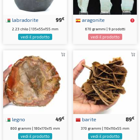
€
labradorite
99
aragonite
2.23 chilo | 135x55x155 mm
670 grammi | 9 prodotti
vedi il prodotto
vedi il prodotto
€
€
legno
49
barite
89
800 grammi | 180x170x15 mm
370 grammi | 110x110x55 mm
vedi il prodotto
vedi il prodotto