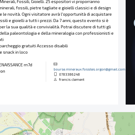
inerali, Fossili, Gioielli. 25 espositori vi proporranno
minerali, fossili, pietre tagliate e gioielli classici e di design
te le novità. Ogni visitatore avrà l'opportunità di acquistare
ssili e gioielli a tutti i prezzi. Da 7 anni, questo evento si è
r la sua qualità e convivialità. Potrai discutere di tutti gli
ella paleontologia e della mineralogia con professionisti e
ti
parcheggio gratuiti Accesso disabili
 e snack in loco
ENAISSANCE rn7d
bourse.mineraux.fossiles.orgon@gmail.com
gon
0783386248
francis clement