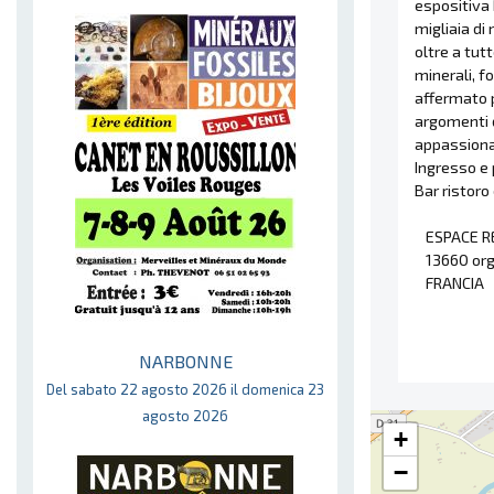
espositiva M
migliaia di 
oltre a tut
minerali, fo
affermato pe
argomenti d
appassiona
Ingresso e 
Bar ristoro
ESPACE R
13660 or
FRANCIA
NARBONNE
Del sabato 22 agosto 2026 il domenica 23
agosto 2026
+
−