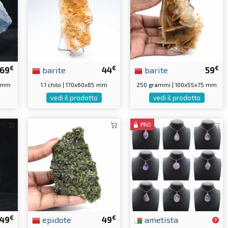
€
€
€
69
barite
44
barite
59
5 mm
1.1 chilo | 170x60x85 mm
250 grammi | 100x55x75 mm
vedi il prodotto
vedi il prodotto
PRO
€
€
49
epidote
49
ametista