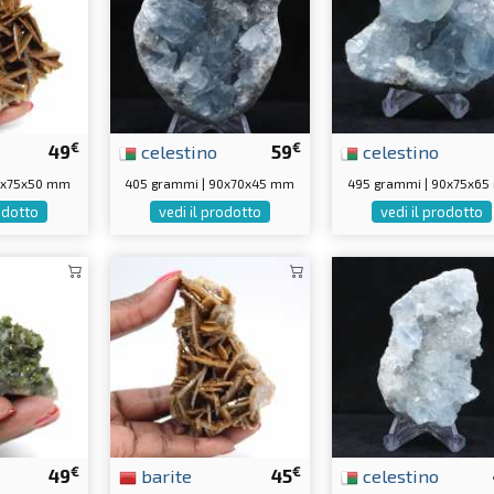
€
€
49
celestino
59
celestino
80x75x50 mm
405 grammi | 90x70x45 mm
495 grammi | 90x75x6
rodotto
vedi il prodotto
vedi il prodotto
€
€
49
barite
45
celestino