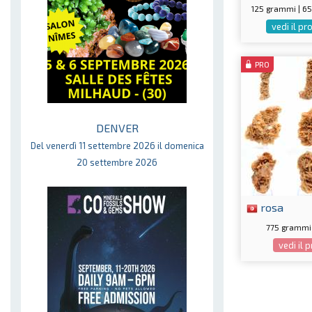
125 grammi | 
vedi il p
PRO
DENVER
Del venerdì 11 settembre 2026 il domenica
20 settembre 2026
rosa
775 grammi 
vedi il 