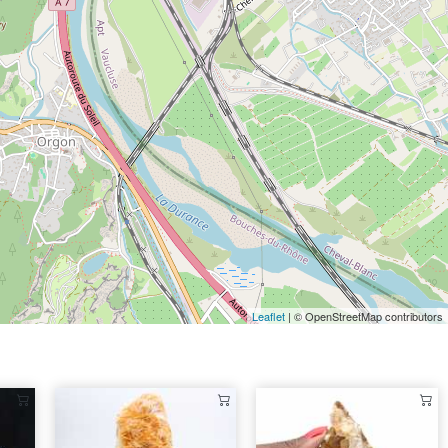
Leaflet
| © OpenStreetMap contributors