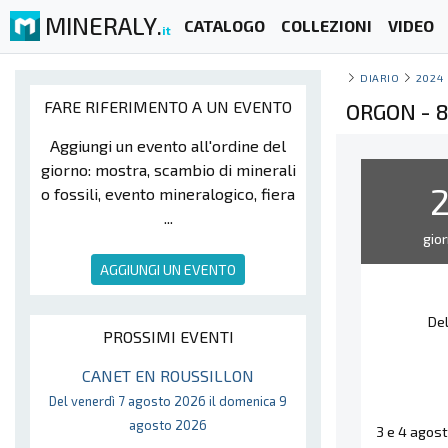
MINERALY.
CATALOGO
COLLEZIONI
VIDEO
it
DIARIO
2024
FARE RIFERIMENTO A UN EVENTO
ORGON - 8
Aggiungi un evento all'ordine del
giorno: mostra, scambio di minerali
o fossili, evento mineralogico, fiera
...
gior
AGGIUNGI UN EVENTO
De
PROSSIMI EVENTI
CANET EN ROUSSILLON
Del venerdì 7 agosto 2026 il domenica 9
agosto 2026
3 e 4 agost