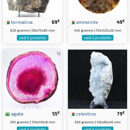
€
€
tormalina
69
ammonite
49
820 grammi | 80x75x80 mm
345 grammi | 155x125x20 mm
vedi il prodotto
vedi il prodotto
€
€
agata
55
celestino
79
305 grammi | 150x145x6 mm
560 grammi | 145x60x45 mm
vedi il prodotto
vedi il prodotto