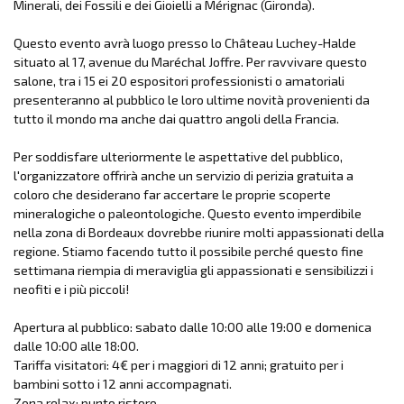
Minerali, dei Fossili e dei Gioielli a Mérignac (Gironda).
Questo evento avrà luogo presso lo Château Luchey-Halde
situato al 17, avenue du Maréchal Joffre. Per ravvivare questo
salone, tra i 15 ei 20 espositori professionisti o amatoriali
presenteranno al pubblico le loro ultime novità provenienti da
tutto il mondo ma anche dai quattro angoli della Francia.
Per soddisfare ulteriormente le aspettative del pubblico,
l'organizzatore offrirà anche un servizio di perizia gratuita a
coloro che desiderano far accertare le proprie scoperte
mineralogiche o paleontologiche. Questo evento imperdibile
nella zona di Bordeaux dovrebbe riunire molti appassionati della
regione. Stiamo facendo tutto il possibile perché questo fine
settimana riempia di meraviglia gli appassionati e sensibilizzi i
neofiti e i più piccoli!
Apertura al pubblico: sabato dalle 10:00 alle 19:00 e domenica
dalle 10:00 alle 18:00.
Tariffa visitatori: 4€ per i maggiori di 12 anni; gratuito per i
bambini sotto i 12 anni accompagnati.
Zona relax: punto ristoro