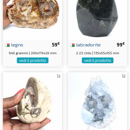
€
€
legno
59
labradorite
99
940 grammi | 200x170x20 mm
2.23 chilo | 135x55x155 mm
vedi il prodotto
vedi il prodotto