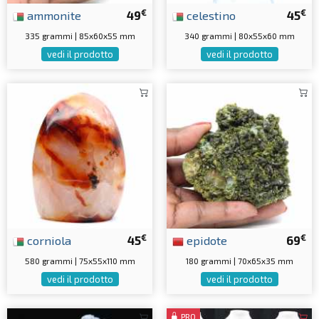
€
€
ammonite
49
celestino
45
335 grammi | 85x60x55 mm
340 grammi | 80x55x60 mm
vedi il prodotto
vedi il prodotto
€
€
corniola
45
epidote
69
580 grammi | 75x55x110 mm
180 grammi | 70x65x35 mm
vedi il prodotto
vedi il prodotto
PRO