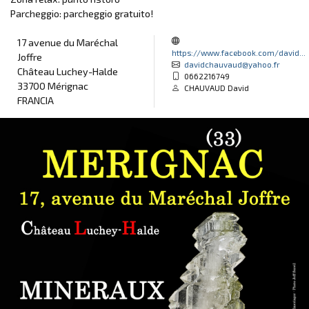
Parcheggio: parcheggio gratuito!
17 avenue du Maréchal
https://www.facebook.com/david...
Joffre
davidchauvaud@yahoo.fr
Château Luchey-Halde
0662216749
33700 Mérignac
CHAUVAUD David
FRANCIA