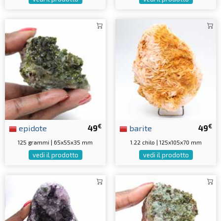
€
€
epidote
49
barite
49
125 grammi | 65x55x35 mm
1.22 chilo | 125x105x70 mm
vedi il prodotto
vedi il prodotto