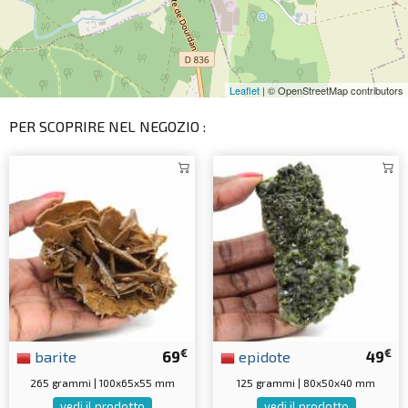
Leaflet
| © OpenStreetMap contributors
PER SCOPRIRE NEL NEGOZIO :
€
€
barite
69
epidote
49
265 grammi | 100x65x55 mm
125 grammi | 80x50x40 mm
vedi il prodotto
vedi il prodotto