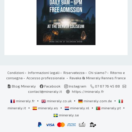
Condizioni
•
Informazioni legali
•
Riservatezza
•
Chi siamo?
•
Ritorno e
consegna
•
Accesso professionale
• Ravaka
&
Mineraly Rennes France
Blog Mineraly
Facebook
Instagram
07 67 76 45 88
contact@mineraly.it
https://mineraly.fr
•
•
•
mineraly.fr
mineraly.co.uk
mineraly.com.de
•
•
•
•
mineraly.it
mineraly.es
mineraly.nl
mineraly.pt
mineraly.se