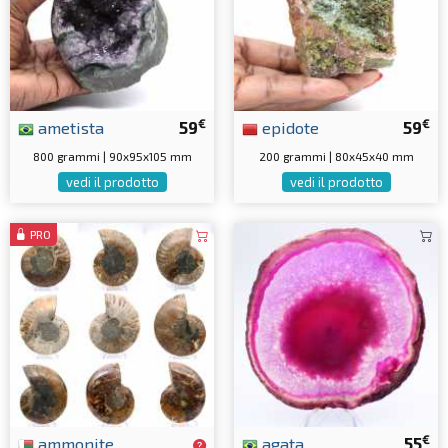
€
€
ametista
59
epidote
59
800 grammi | 90x95x105 mm
200 grammi | 80x45x40 mm
vedi il prodotto
vedi il prodotto
PRO
€
ammonite
agata
55