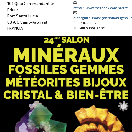
101 Quai Commandant le
https://www.facebook.com/event...
Prieur
Port Santa Lucia
blancguillaumeorganisation@gmail
83700 Saint-Raphaël
0647738925
FRANCIA
Guillaume Blanc