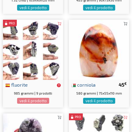
1.32 chilo | 105x90x120 mm
455 grammi | 90x75x50 mm
vedi il prodotto
vedi il prodotto
PRO
€
fluorite
corniola
45
985 grammi | 9 prodotti
580 grammi | 75x55x110 mm
vedi il prodotto
vedi il prodotto
PRO