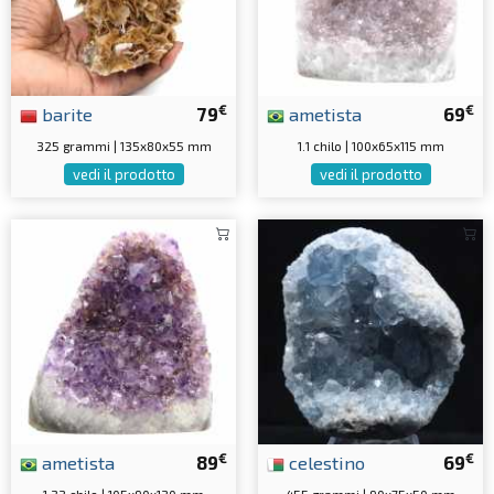
€
€
barite
79
ametista
69
325 grammi | 135x80x55 mm
1.1 chilo | 100x65x115 mm
vedi il prodotto
vedi il prodotto
€
€
ametista
89
celestino
69