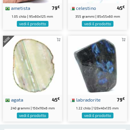
€
€
ametista
79
celestino
45
1.05 chilo | 95x60x125 mm
355 grammi | 85x55x60 mm
vedi il prodotto
vedi il prodotto
NEW
€
€
agata
45
labradorite
79
240 grammi | 150x110x6 mm
1.22 chilo | 120x40x135 mm
vedi il prodotto
vedi il prodotto