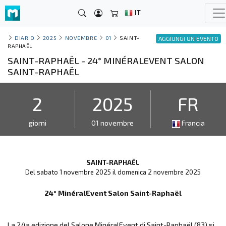
IT
DIARIO
2025
NOVEMBRE
01
SAINT-
AGGIUNGI UN EVENTO
RAPHAËL
SAINT-RAPHAËL - 24° MINÉRALEVENT SALON
SAINT-RAPHAËL
2
2025
FR
giorni
01 novembre
Francia
SAINT-RAPHAËL
Del sabato 1 novembre 2025 il domenica 2 novembre 2025
24° MinéralEvent Salon Saint-Raphaël
La 24a edizione del Salone MinéralEvent di Saint-Raphaël (83) si