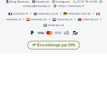
Blog Mineraly
Facebook
Instagram
07 67 76 45 88
contact@mineraly.it
https://mineraly.fr
•
•
•
mineraly.fr
mineraly.co.uk
mineraly.com.de
•
•
•
•
mineraly.it
mineraly.es
mineraly.nl
mineraly.pt
mineraly.se
🌱 Éco-hébergé par DRI