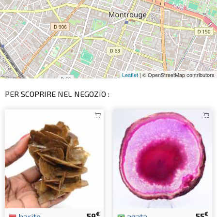
Leaflet
| © OpenStreetMap contributors
PER SCOPRIRE NEL NEGOZIO :
€
€
barite
59
agata
55