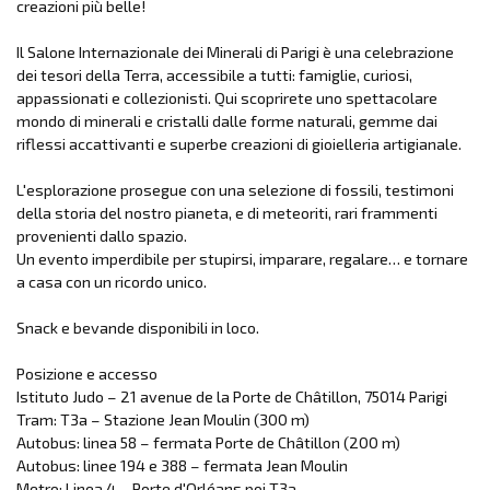
creazioni più belle!
Il Salone Internazionale dei Minerali di Parigi è una celebrazione
dei tesori della Terra, accessibile a tutti: famiglie, curiosi,
appassionati e collezionisti. Qui scoprirete uno spettacolare
mondo di minerali e cristalli dalle forme naturali, gemme dai
riflessi accattivanti e superbe creazioni di gioielleria artigianale.
L'esplorazione prosegue con una selezione di fossili, testimoni
della storia del nostro pianeta, e di meteoriti, rari frammenti
provenienti dallo spazio.
Un evento imperdibile per stupirsi, imparare, regalare… e tornare
a casa con un ricordo unico.
Snack e bevande disponibili in loco.
Posizione e accesso
Istituto Judo – 21 avenue de la Porte de Châtillon, 75014 Parigi
Tram: T3a – Stazione Jean Moulin (300 m)
Autobus: linea 58 – fermata Porte de Châtillon (200 m)
Autobus: linee 194 e 388 – fermata Jean Moulin
Metro: Linea 4 – Porte d'Orléans poi T3a