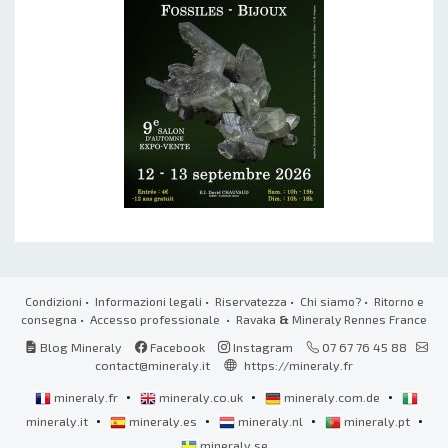
Condizioni
•
Informazioni legali
•
Riservatezza
•
Chi siamo?
•
Ritorno e
consegna
•
Accesso professionale
• Ravaka
&
Mineraly Rennes France
Blog Mineraly
Facebook
Instagram
07 67 76 45 88
contact@mineraly.it
https://mineraly.fr
•
•
•
mineraly.fr
mineraly.co.uk
mineraly.com.de
•
•
•
•
mineraly.it
mineraly.es
mineraly.nl
mineraly.pt
mineraly.se