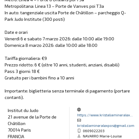
Metropolitana: Linea 13 – Porte de Vanves poi T3a
In auto: tangenziale uscita Porte de Châtillon – parcheggio Q-
Park Judo Institute (300 posti)
Date e orari
Venerdì 6 e sabato 7 marzo 2026: dalle 10:00 alle 19:00
Domenica 8 marzo 2026: dalle 10:00 alle 18:00
Tariffa giornaliera: €9
Prezzo ridotto: 6 € (oltre 10 anni, studenti, anziani, disabili)
Pass 3 giorni: 18 €
Gratuito per i bambini fino a 10 anni
Importante: biglietteria senza terminale di pagamento (portare
contanti).
Institut du Judo
https://www.kristaliamineralex...
21 avenue de la Porte de
Châtillon
kristaliamineralexpos@gmail.com
70014 Paris
0609022203
FRANCIA
NAVARRO Marie-Louise