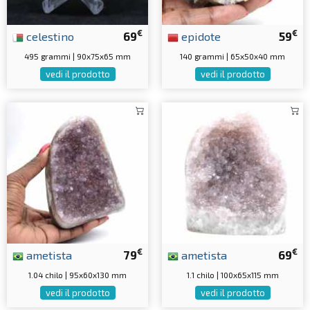
€
€
celestino
69
epidote
59
495 grammi | 90x75x65 mm
140 grammi | 65x50x40 mm
vedi il prodotto
vedi il prodotto
€
€
ametista
79
ametista
69
1.04 chilo | 95x60x130 mm
1.1 chilo | 100x65x115 mm
vedi il prodotto
vedi il prodotto