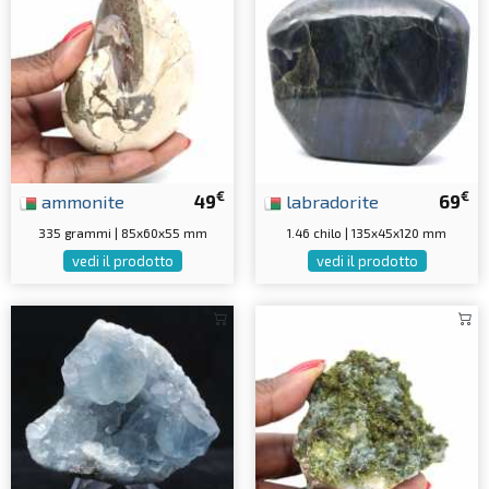
€
€
ammonite
49
labradorite
69
335 grammi | 85x60x55 mm
1.46 chilo | 135x45x120 mm
vedi il prodotto
vedi il prodotto