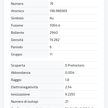
Numero
79
Atomico
196.966569
Simbolo
Au
Fusione
1064.4
Bollente
2940
Densità
19.282
Periodo
6
Gruppo
11
Scoperta
0 Prehistoric
Abbondanza
0.004
Raggio
1.8
Elettronegatività
2.54
Ionizzazione
9.2255
Numero di isotopi
21