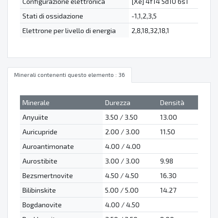
Configurazione elettronica
[Xe] 4f14 5d10 6s1
Stati di ossidazione
-1,1,2,3,5
Elettrone per livello di energia
2,8,18,32,18,1
Minerali contenenti questo elemento : 36
Minerale
Durezza
Densità
Anyuiite
3.50 / 3.50
13.00
Auricupride
2.00 / 3.00
11.50
Auroantimonate
4.00 / 4.00
Aurostibite
3.00 / 3.00
9.98
Bezsmertnovite
4.50 / 4.50
16.30
Bilibinskite
5.00 / 5.00
14.27
Bogdanovite
4.00 / 4.50