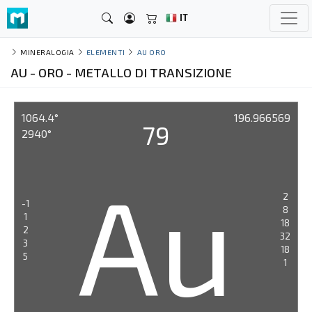
IT
MINERALOGIA
ELEMENTI
AU ORO
AU - ORO - METALLO DI TRANSIZIONE
1064.4°
196.966569
79
2940°
Au
2
-1
8
1
18
2
32
3
18
5
1