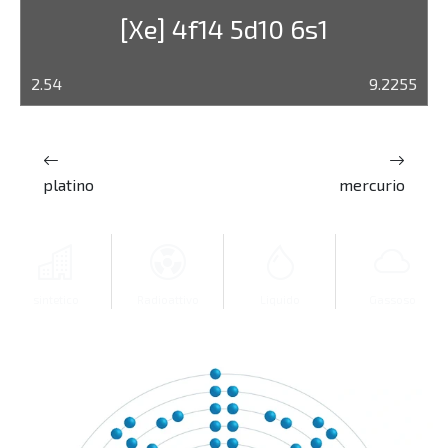
[Xe] 4f14 5d10 6s1
2.54
9.2255
platino
mercurio
sintetico
Radioattivo
Liquido
Gassoso