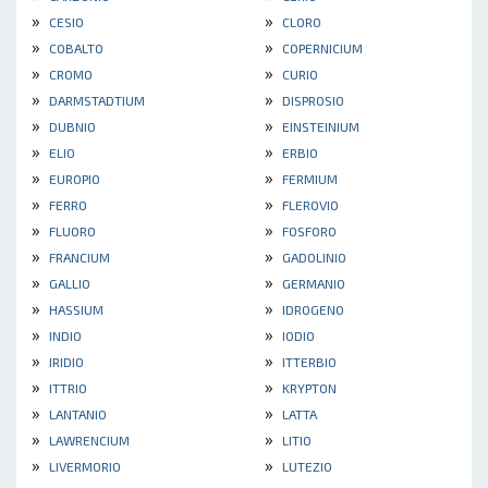
»
»
CESIO
CLORO
»
»
COBALTO
COPERNICIUM
»
»
CROMO
CURIO
»
»
DARMSTADTIUM
DISPROSIO
»
»
DUBNIO
EINSTEINIUM
»
»
ELIO
ERBIO
»
»
EUROPIO
FERMIUM
»
»
FERRO
FLEROVIO
»
»
FLUORO
FOSFORO
»
»
FRANCIUM
GADOLINIO
»
»
GALLIO
GERMANIO
»
»
HASSIUM
IDROGENO
»
»
INDIO
IODIO
»
»
IRIDIO
ITTERBIO
»
»
ITTRIO
KRYPTON
»
»
LANTANIO
LATTA
»
»
LAWRENCIUM
LITIO
»
»
LIVERMORIO
LUTEZIO