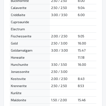
Buckhornite
2.50 / 2.50
8.00
Calaverite
2.50 / 2.50
9.04
Criddleite
3.00 / 3.50
6.00
Cuproauride
Electrum
Fischesserite
2.00 / 2.50
9.05
Gold
2.50 / 3.00
16.00
Goldamalgam
3.00 / 3.00
15.47
Honeaite
11.18
Hunchunite
3.50 / 3.50
16.00
Jonassonite
2.50 / 3.00
Kostovite
2.00 / 2.50
8.43
Krennerite
2.50 / 2.50
8.53
Kurilite
Maldonite
1.50 / 2.00
15.46