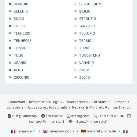
»
»
SCANDIO
SEABORGIUM
»
»
SELENIO
SILICIO
»
»
SODIO
STRONZIO
»
»
TALLIO
TANTALIO
»
»
TECNEZIO
TELLURIO
»
»
TENNESSE
TERBIO
»
»
TITANIO
TORIO
»
»
TULIO
TUNGSTENO
»
»
URANIO
VANADIO
»
»
XENO
ZINCO
»
»
ZIRCONIO
ZOLFO
Condizioni
•
Informazioni legali
•
Riservatezza
•
Chi siamo?
•
Ritorno e
consegna
•
Accesso professionale
• Ravaka
&
Mineraly Rennes France
Blog Mineraly
Facebook
Instagram
07 67 76 45 88
contact@mineraly.it
https://mineraly.fr
•
•
•
mineraly.fr
mineraly.co.uk
mineraly.com.de