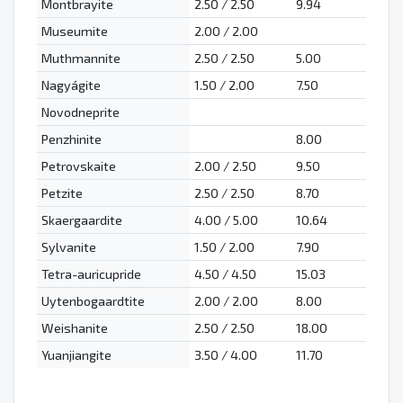
Montbrayite
2.50 / 2.50
9.94
Museumite
2.00 / 2.00
Muthmannite
2.50 / 2.50
5.00
Nagyágite
1.50 / 2.00
7.50
Novodneprite
Penzhinite
8.00
Petrovskaite
2.00 / 2.50
9.50
Petzite
2.50 / 2.50
8.70
Skaergaardite
4.00 / 5.00
10.64
Sylvanite
1.50 / 2.00
7.90
Tetra-auricupride
4.50 / 4.50
15.03
Uytenbogaardtite
2.00 / 2.00
8.00
Weishanite
2.50 / 2.50
18.00
Yuanjiangite
3.50 / 4.00
11.70