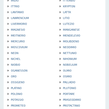
IRIDIO
ITTERBIO
»
»
ITTRIO
KRYPTON
»
»
LANTANIO
LATTA
»
»
LAWRENCIUM
LITIO
»
»
LIVERMORIO
LUTEZIO
»
»
MAGNESIO
MANGANESE
»
»
MEITNERIO
MENDELEVIO
»
»
MERCURIO
MOLIBDENO
»
»
MOSCOVIUM
NEODIMIO
»
»
NEON
NETTUNIO
»
»
NICHEL
NIHONIUM
»
»
NIOBIO
NOBELIUM
»
»
OGANESSON
OLMIO
»
»
ORO
OSMIO
»
»
OSSIGENO
PALLADIO
»
»
PLATINO
PLUTONIO
»
»
POLONIO
PORTARE
»
»
POTASSIO
PRASEODIMIO
»
»
PROMETEO
PROTACTINIO