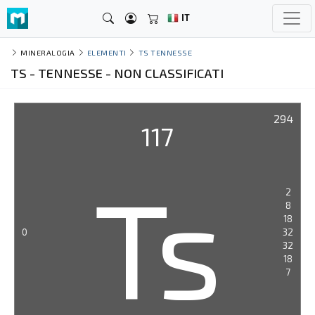
IT
MINERALOGIA
ELEMENTI
TS TENNESSE
TS - TENNESSE - NON CLASSIFICATI
294
117
Ts
2
8
18
0
32
32
18
7