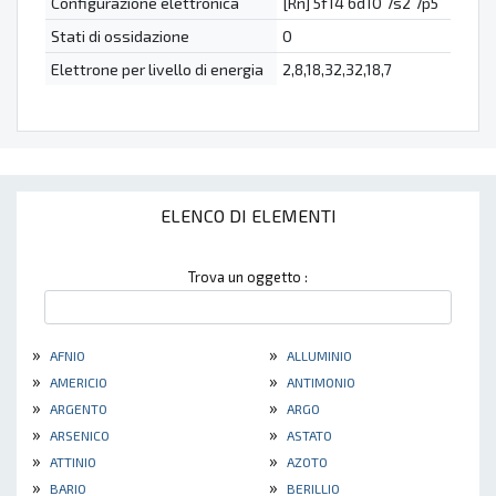
Configurazione elettronica
[Rn] 5f14 6d10 7s2 7p5
Stati di ossidazione
0
Elettrone per livello di energia
2,8,18,32,32,18,7
ELENCO DI ELEMENTI
Trova un oggetto :
»
»
AFNIO
ALLUMINIO
»
»
AMERICIO
ANTIMONIO
»
»
ARGENTO
ARGO
»
»
ARSENICO
ASTATO
»
»
ATTINIO
AZOTO
»
»
BARIO
BERILLIO