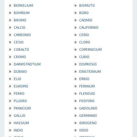
»
»
BERKELIUM
BISMUTO
»
»
BOHRIUM
BORO
»
»
BROMO
CADMIO
»
»
CALCIO
CALIFORNIO
»
»
CARBONIO
CERIO
»
»
CESIO
CLORO
»
»
COBALTO
COPERNICIUM
»
»
CROMO
CURIO
»
»
DARMSTADTIUM
DISPROSIO
»
»
DUBNIO
EINSTEINIUM
»
»
ELIO
ERBIO
»
»
EUROPIO
FERMIUM
»
»
FERRO
FLEROVIO
»
»
FLUORO
FOSFORO
»
»
FRANCIUM
GADOLINIO
»
»
GALLIO
GERMANIO
»
»
HASSIUM
IDROGENO
»
»
INDIO
IODIO
»
»