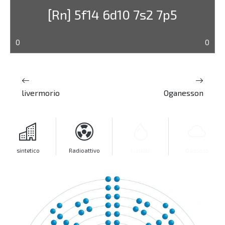
[Rn] 5f14 6d10 7s2 7p5
0
0
livermorio
Oganesson
sintetico
Radioattivo
Liquido
Gassoso