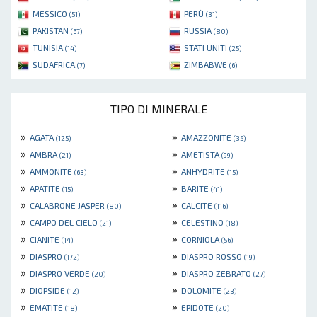
MESSICO
PERÙ
(51)
(31)
PAKISTAN
RUSSIA
(67)
(80)
TUNISIA
STATI UNITI
(14)
(25)
SUDAFRICA
ZIMBABWE
(7)
(6)
TIPO DI MINERALE
»
»
AGATA
AMAZZONITE
(125)
(35)
»
»
AMBRA
AMETISTA
(21)
(99)
»
»
AMMONITE
ANHYDRITE
(63)
(15)
»
»
APATITE
BARITE
(15)
(41)
»
»
CALABRONE JASPER
CALCITE
(80)
(116)
»
»
CAMPO DEL CIELO
CELESTINO
(21)
(18)
»
»
CIANITE
CORNIOLA
(14)
(56)
»
»
DIASPRO
DIASPRO ROSSO
(172)
(19)
»
»
DIASPRO VERDE
DIASPRO ZEBRATO
(20)
(27)
»
»
DIOPSIDE
DOLOMITE
(12)
(23)
»
»
EMATITE
EPIDOTE
(18)
(20)