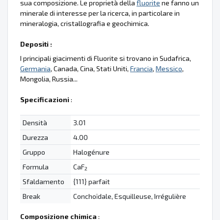
sua composizione. Le proprietà della
fluorite
ne fanno un
minerale di interesse per la ricerca, in particolare in
mineralogia, cristallografia e geochimica.
Depositi :
I principali giacimenti di Fluorite si trovano in Sudafrica,
Germania
, Canada, Cina, Stati Uniti,
Francia
,
Messico
,
Mongolia, Russia...
Specificazioni
:
Densità
3.01
Durezza
4.00
Gruppo
Halogénure
Formula
CaF
2
Sfaldamento
{111} parfait
Break
Conchoïdale, Esquilleuse, Irrégulière
Composizione chimica
: