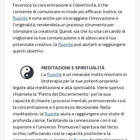
favorisce la concentrazione e l'obiettività, il che
consente di comunicare in modo più efficace. Inoltre, la
fluorite
è nota anche per incoraggiare l'innovazione e
l'originalità, rendendola un prezioso strumento per
stimolare la creatività. Quindi, sia che tu stia cercando di
migliorare la tua comunicazione o di sbloccare il tuo
potenziale creativo, la
fluorite
può aiutarti a raggiungere
questi obiettivi.
MEDITAZIONE E SPIRITUALITÀ
La
fluorite
è un minerale molto rinomato in
litoterapia per le sue potenti proprietà
legate alla meditazione e alla spiritualità. Viene spesso
chiamata la “Pietra del Discernimento” per la sua
capacità di chiarire i processi mentali, promuovendo così
la concentrazione e il processo decisionale. Nella
meditazione, la
fluorite
aiuta a raggiungere uno stato di
profonda calma, facilitando la connessione con il sé
superiore e l'universo. Promuove l'apertura del terzo
occhio, rafforzando così le capacità psichiche e la
percezione intuitiva. Inoltre, la
fluorite
facilita l'accesso a