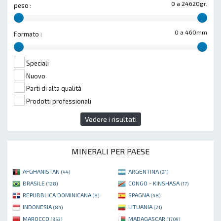
0 a 24620gr.
peso :
0 a 460mm
Formato :
Speciali
Nuovo
Parti di alta qualità
Prodotti professionali
Vedere i risultati
MINERALI PER PAESE
AFGHANISTAN
ARGENTINA
(44)
(21)
BRASILE
CONGO - KINSHASA
(128)
(17)
REPUBBLICA DOMINICANA
SPAGNA
(8)
(48)
INDONESIA
LITUANIA
(84)
(21)
MAROCCO
MADAGASCAR
(353)
(1709)