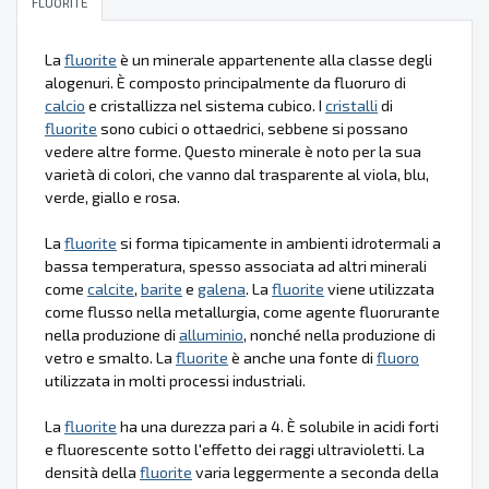
FLUORITE
La
fluorite
è un minerale appartenente alla classe degli
alogenuri. È composto principalmente da fluoruro di
calcio
e cristallizza nel sistema cubico. I
cristalli
di
fluorite
sono cubici o ottaedrici, sebbene si possano
vedere altre forme. Questo minerale è noto per la sua
varietà di colori, che vanno dal trasparente al viola, blu,
verde, giallo e rosa.
La
fluorite
si forma tipicamente in ambienti idrotermali a
bassa temperatura, spesso associata ad altri minerali
come
calcite
,
barite
e
galena
. La
fluorite
viene utilizzata
come flusso nella metallurgia, come agente fluorurante
nella produzione di
alluminio
, nonché nella produzione di
vetro e smalto. La
fluorite
è anche una fonte di
fluoro
utilizzata in molti processi industriali.
La
fluorite
ha una durezza pari a 4. È solubile in acidi forti
e fluorescente sotto l'effetto dei raggi ultravioletti. La
densità della
fluorite
varia leggermente a seconda della