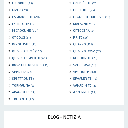
»
»
FLUORITE
GARNIÈRITE
(25)
(23)
»
»
GIADA
GOETHITE
(20)
(26)
»
»
LABRADORITE
LEGNO PIETRIFICATO
(202)
(12)
»
»
LEPIDOLITE
MALACHITE
(10)
(12)
»
»
MICROCLINE
ORTOCERA
(301)
(54)
»
»
OTODUS
PIRITE
(31)
(26)
»
»
PYROLUSITE
QUARZO
(31)
(165)
»
»
QUARZO FUMÉ
QUARZO ROSA
(106)
(57)
»
»
QUARZO SBIADITO
RHODONITE
(40)
(25)
»
»
ROSA DEL DESERTO
SALE ROSA
(35)
(42)
»
»
SEPTARIA
SHUNGITE
(26)
(80)
»
»
SPETTROLITE
SPHALERITE
(11)
(15)
»
»
TORMALINA
VANADINITE
(99)
(39)
»
»
ARAGONITE
AZZURRITE
(13)
(58)
»
TRILOBITE
(25)
BLOG - NOTIZIA