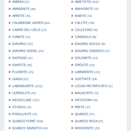
»
»
AMBRA
AMETISTA
(21)
(100)
»
»
AMMONITE
ANHYDRITE
(64)
(15)
»
»
APATITE
BARITE
(15)
(41)
»
»
CALABRONE JASPER
CALCITE
(80)
(116)
»
»
CAMPO DEL CIELO
CELESTINO
(23)
(19)
»
»
CIANITE
CORNIOLA
(14)
(56)
»
»
DIASPRO
DIASPRO ROSSO
(172)
(19)
»
»
DIASPRO VERDE
DIASPRO ZEBRATO
(20)
(27)
»
»
DIOPSIDE
DOLOMITE
(12)
(23)
»
»
EMATITE
EPIDOTE
(18)
(20)
»
»
FLUORITE
GARNIÈRITE
(25)
(23)
»
»
GIADA
GOETHITE
(20)
(26)
»
»
LABRADORITE
LEGNO PIETRIFICATO
(202)
(12)
»
»
LEPIDOLITE
MALACHITE
(10)
(13)
»
»
MICROCLINE
ORTOCERA
(301)
(55)
»
»
OTODUS
PIRITE
(31)
(27)
»
»
PYROLUSITE
QUARZO
(31)
(171)
»
»
QUARZO FUMÉ
QUARZO ROSA
(106)
(57)
»
»
QUARZO SBIADITO
RHODONITE
(40)
(25)