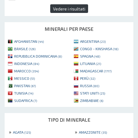
Vedere i risultati
MINERALI PER PAESE
AFGHANISTAN
ARGENTINA
(44)
(23)
BRASILE
CONGO - KINSHASA
(129)
(18)
REPUBBLICA DOMINICANA
SPAGNA
(8)
(48)
INDONESIA
LITUANIA
(84)
(21)
MAROCCO
MADAGASCAR
(354)
(1717)
MESSICO
PERÙ
(51)
(32)
PAKISTAN
RUSSIA
(67)
(80)
TUNISIA
STATI UNITI
(14)
(25)
SUDAFRICA
ZIMBABWE
(7)
(6)
TIPO DI MINERALE
»
»
AGATA
AMAZZONITE
(125)
(35)