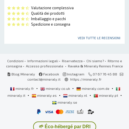
Valutazione complessiva
Qualità dei prodotti
Imballaggio e pacchi
Spedizione e consegna
VEDI TUTTE LE RECENSIONI
Condizioni
•
Informazioni legali
•
Riservatezza
•
Chi siamo?
•
Ritorno e
consegna
•
Accesso professionale
• Ravaka
&
Mineraly Rennes France
Blog Mineraly
Facebook
Instagram
07 67 76 45 88
contact@mineraly.it
https://mineraly.fr
•
•
•
mineraly.fr
mineraly.co.uk
mineraly.com.de
•
•
•
•
mineraly.it
mineraly.es
mineraly.nl
mineraly.pt
mineraly.se
🌱 Éco-hébergé par DRI