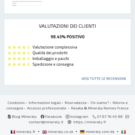
VALUTAZIONI DEI CLIENTI
98.43% POSITIVO
Valutazione complessiva
Qualità dei prodotti
Imballaggio e pacchi
Spedizione e consegna
VEDI TUTTE LE RECENSIONI
Condizioni
•
Informazioni legali
•
Riservatezza
•
Chi siamo?
•
Ritorno e
consegna
•
Accesso professionale
• Ravaka
&
Mineraly Rennes France
Blog Mineraly
Facebook
Instagram
07 67 76 45 88
contact@mineraly.it
https://mineraly.fr
•
•
•
mineraly.fr
mineraly.co.uk
mineraly.com.de