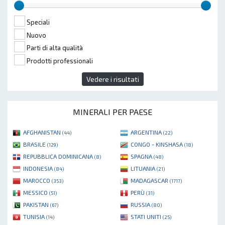
Speciali
Nuovo
Parti di alta qualità
Prodotti professionali
Vedere i risultati
MINERALI PER PAESE
AFGHANISTAN
ARGENTINA
(44)
(22)
BRASILE
CONGO - KINSHASA
(129)
(18)
REPUBBLICA DOMINICANA
SPAGNA
(8)
(48)
INDONESIA
LITUANIA
(84)
(21)
MAROCCO
MADAGASCAR
(353)
(1717)
MESSICO
PERÙ
(51)
(31)
PAKISTAN
RUSSIA
(67)
(80)
TUNISIA
STATI UNITI
(14)
(25)