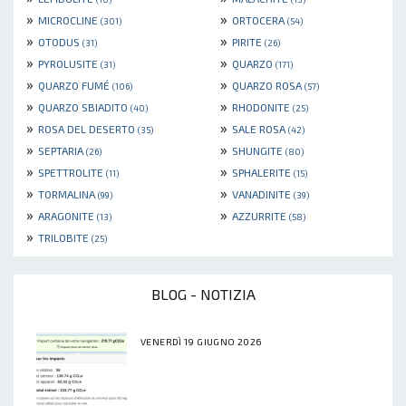
»
»
MICROCLINE
ORTOCERA
(301)
(54)
»
»
OTODUS
PIRITE
(31)
(26)
»
»
PYROLUSITE
QUARZO
(31)
(171)
»
»
QUARZO FUMÉ
QUARZO ROSA
(106)
(57)
»
»
QUARZO SBIADITO
RHODONITE
(40)
(25)
»
»
ROSA DEL DESERTO
SALE ROSA
(35)
(42)
»
»
SEPTARIA
SHUNGITE
(26)
(80)
»
»
SPETTROLITE
SPHALERITE
(11)
(15)
»
»
TORMALINA
VANADINITE
(99)
(39)
»
»
ARAGONITE
AZZURRITE
(13)
(58)
»
TRILOBITE
(25)
BLOG - NOTIZIA
VENERDÌ 19 GIUGNO 2026