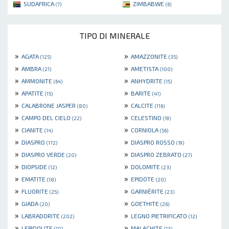
SUDAFRICA
ZIMBABWE
(7)
(6)
TIPO DI MINERALE
»
»
AGATA
AMAZZONITE
(125)
(35)
»
»
AMBRA
AMETISTA
(21)
(100)
»
»
AMMONITE
ANHYDRITE
(64)
(15)
»
»
APATITE
BARITE
(15)
(41)
»
»
CALABRONE JASPER
CALCITE
(80)
(116)
»
»
CAMPO DEL CIELO
CELESTINO
(22)
(19)
»
»
CIANITE
CORNIOLA
(14)
(56)
»
»
DIASPRO
DIASPRO ROSSO
(172)
(19)
»
»
DIASPRO VERDE
DIASPRO ZEBRATO
(20)
(27)
»
»
DIOPSIDE
DOLOMITE
(12)
(23)
»
»
EMATITE
EPIDOTE
(18)
(20)
»
»
FLUORITE
GARNIÈRITE
(25)
(23)
»
»
GIADA
GOETHITE
(20)
(26)
»
»
LABRADORITE
LEGNO PIETRIFICATO
(202)
(12)
»
»
LEPIDOLITE
MALACHITE
(10)
(13)