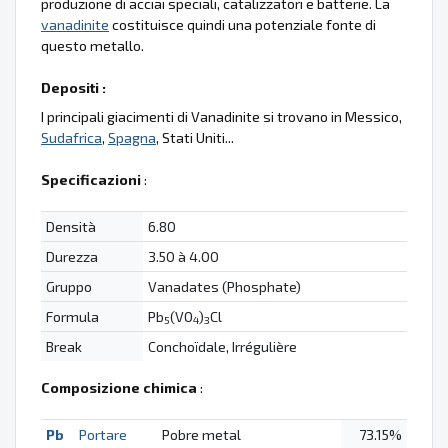
produzione di acciai speciali, catalizzatori e batterie. La
vanadinite
costituisce quindi una potenziale fonte di
questo metallo.
Depositi :
I principali giacimenti di Vanadinite si trovano in Messico,
Sudafrica
,
Spagna
, Stati Uniti...
Specificazioni
:
Densità
6.80
Durezza
3.50 à 4.00
Gruppo
Vanadates (Phosphate)
Formula
Pb
(VO
)
Cl
5
4
3
Break
Conchoïdale, Irrégulière
Composizione chimica
:
Pb
Portare
Pobre metal
73.15%