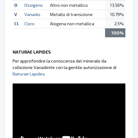
O
Ossigeno
Altro non metallico
13.56%
V
Vanadio
Metallo di transizione
10.79%
Cl
Cloro
Alogena non metallica
2.5%
100%
NATURAE LAPIDES
Per approfondire la conoscenza del minerale da
collezione Vanadinite con la gentile autorizzazione di
Naturae Lapides