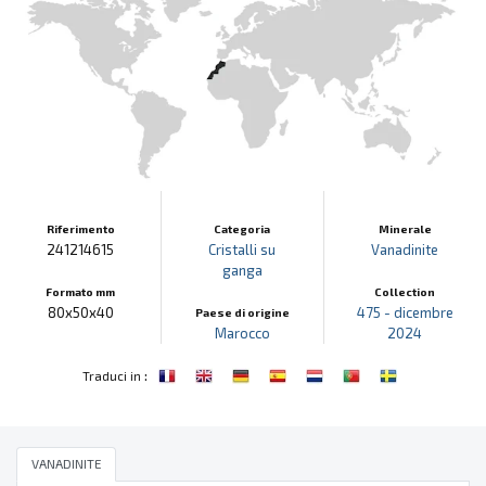
Riferimento
Categoria
Minerale
241214615
Cristalli su
Vanadinite
ganga
Formato mm
Collection
80x50x40
475 - dicembre
Paese di origine
Marocco
2024
:
Traduci in
VANADINITE