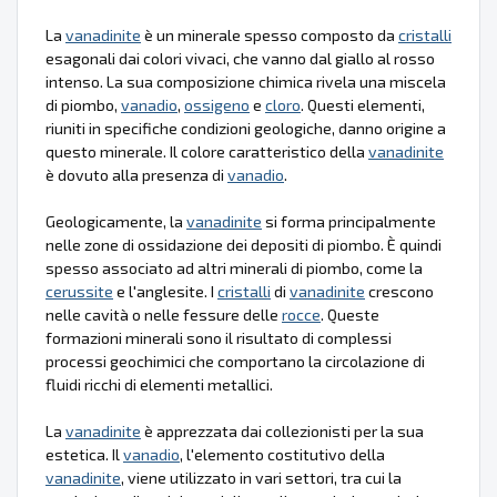
La
vanadinite
è un minerale spesso composto da
cristalli
esagonali dai colori vivaci, che vanno dal giallo al rosso
intenso. La sua composizione chimica rivela una miscela
di piombo,
vanadio
,
ossigeno
e
cloro
. Questi elementi,
riuniti in specifiche condizioni geologiche, danno origine a
questo minerale. Il colore caratteristico della
vanadinite
è dovuto alla presenza di
vanadio
.
Geologicamente, la
vanadinite
si forma principalmente
nelle zone di ossidazione dei depositi di piombo. È quindi
spesso associato ad altri minerali di piombo, come la
cerussite
e l'anglesite. I
cristalli
di
vanadinite
crescono
nelle cavità o nelle fessure delle
rocce
. Queste
formazioni minerali sono il risultato di complessi
processi geochimici che comportano la circolazione di
fluidi ricchi di elementi metallici.
La
vanadinite
è apprezzata dai collezionisti per la sua
estetica. Il
vanadio
, l'elemento costitutivo della
vanadinite
, viene utilizzato in vari settori, tra cui la