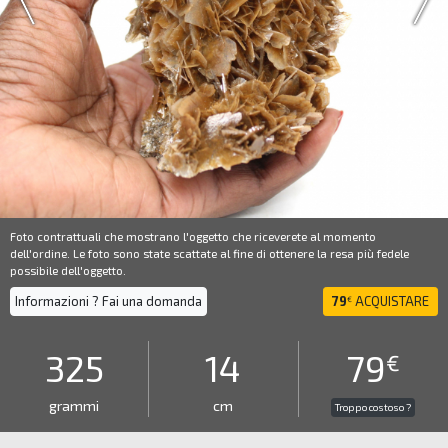
Foto contrattuali che mostrano l'oggetto che riceverete al momento
dell'ordine. Le foto sono state scattate al fine di ottenere la resa più fedele
possibile dell'oggetto.
Informazioni ? Fai una domanda
79
ACQUISTARE
€
325
14
79
€
grammi
cm
Troppo costoso ?