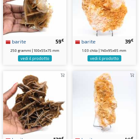
€
€
barite
59
barite
39
250 grammi | 100x55x75 mm
1.03 chilo | 140x95x65 mm
vedi il prodotto
vedi il prodotto
€
€