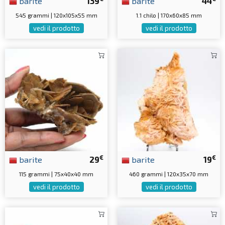
barite
139
barite
44
545 grammi | 120x105x55 mm
1.1 chilo | 170x60x85 mm
vedi il prodotto
vedi il prodotto
€
€
barite
29
barite
19
115 grammi | 75x40x40 mm
460 grammi | 120x35x70 mm
vedi il prodotto
vedi il prodotto