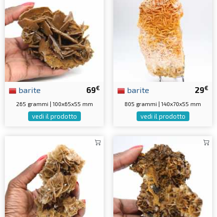
€
€
barite
69
barite
29
265 grammi | 100x65x55 mm
805 grammi | 140x70x55 mm
vedi il prodotto
vedi il prodotto