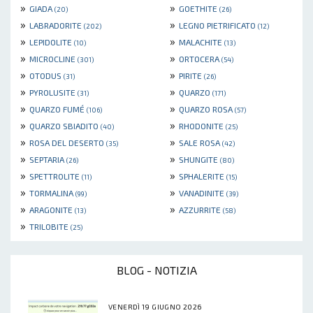
»
»
GIADA
GOETHITE
(20)
(26)
»
»
LABRADORITE
LEGNO PIETRIFICATO
(202)
(12)
»
»
LEPIDOLITE
MALACHITE
(10)
(13)
»
»
MICROCLINE
ORTOCERA
(301)
(54)
»
»
OTODUS
PIRITE
(31)
(26)
»
»
PYROLUSITE
QUARZO
(31)
(171)
»
»
QUARZO FUMÉ
QUARZO ROSA
(106)
(57)
»
»
QUARZO SBIADITO
RHODONITE
(40)
(25)
»
»
ROSA DEL DESERTO
SALE ROSA
(35)
(42)
»
»
SEPTARIA
SHUNGITE
(26)
(80)
»
»
SPETTROLITE
SPHALERITE
(11)
(15)
»
»
TORMALINA
VANADINITE
(99)
(39)
»
»
ARAGONITE
AZZURRITE
(13)
(58)
»
TRILOBITE
(25)
BLOG - NOTIZIA
VENERDÌ 19 GIUGNO 2026