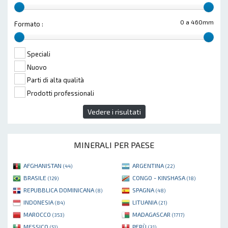
0 a 460mm
Formato :
Speciali
Nuovo
Parti di alta qualità
Prodotti professionali
Vedere i risultati
MINERALI PER PAESE
AFGHANISTAN
ARGENTINA
(44)
(22)
BRASILE
CONGO - KINSHASA
(129)
(18)
REPUBBLICA DOMINICANA
SPAGNA
(8)
(48)
INDONESIA
LITUANIA
(84)
(21)
MAROCCO
MADAGASCAR
(353)
(1717)
MESSICO
PERÙ
(51)
(31)