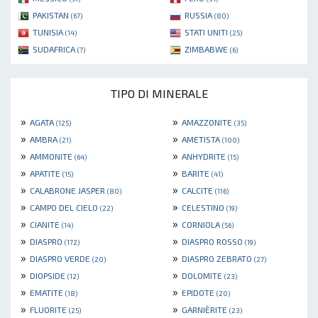
PAKISTAN
RUSSIA
(67)
(80)
TUNISIA
STATI UNITI
(14)
(25)
SUDAFRICA
ZIMBABWE
(7)
(6)
TIPO DI MINERALE
»
»
AGATA
AMAZZONITE
(125)
(35)
»
»
AMBRA
AMETISTA
(21)
(100)
»
»
AMMONITE
ANHYDRITE
(64)
(15)
»
»
APATITE
BARITE
(15)
(41)
»
»
CALABRONE JASPER
CALCITE
(80)
(116)
»
»
CAMPO DEL CIELO
CELESTINO
(22)
(19)
»
»
CIANITE
CORNIOLA
(14)
(56)
»
»
DIASPRO
DIASPRO ROSSO
(172)
(19)
»
»
DIASPRO VERDE
DIASPRO ZEBRATO
(20)
(27)
»
»
DIOPSIDE
DOLOMITE
(12)
(23)
»
»
EMATITE
EPIDOTE
(18)
(20)
»
»
FLUORITE
GARNIÈRITE
(25)
(23)