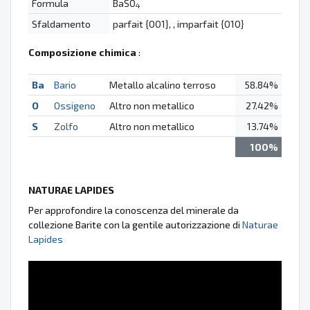
Formula
BaSO
4
Sfaldamento
parfait {001}, , imparfait {010}
Composizione chimica
:
Ba
Bario
Metallo alcalino terroso
58.84%
O
Ossigeno
Altro non metallico
27.42%
S
Zolfo
Altro non metallico
13.74%
100%
NATURAE LAPIDES
Per approfondire la conoscenza del minerale da
collezione Barite con la gentile autorizzazione di
Naturae
Lapides