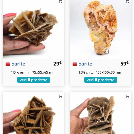
€
€
barite
29
barite
59
115 grammi | 75x55x45 mm
1.34 chilo | 155x100x85 mm
vedi il prodotto
vedi il prodotto