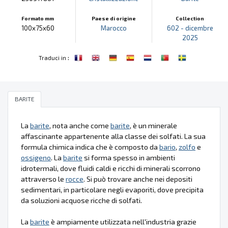
Formato mm
Paese di origine
Collection
100x75x60
Marocco
602 - dicembre
2025
:
Traduci in
BARITE
La
barite
, nota anche come
barite
, è un minerale
affascinante appartenente alla classe dei solfati. La sua
formula chimica indica che è composto da
bario
,
zolfo
e
ossigeno
. La
barite
si forma spesso in ambienti
idrotermali, dove fluidi caldi e ricchi di minerali scorrono
attraverso le
rocce
. Si può trovare anche nei depositi
sedimentari, in particolare negli evaporiti, dove precipita
da soluzioni acquose ricche di solfati.
La
barite
è ampiamente utilizzata nell'industria grazie