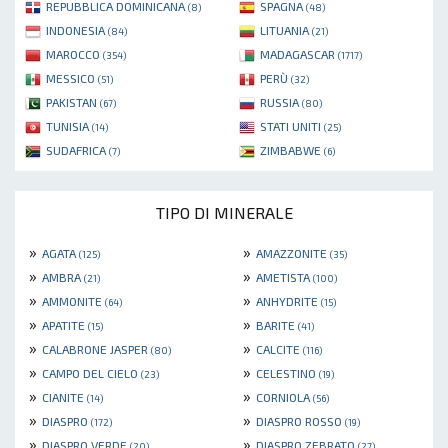
REPUBBLICA DOMINICANA
SPAGNA
(8)
(48)
INDONESIA
LITUANIA
(84)
(21)
MAROCCO
MADAGASCAR
(354)
(1717)
MESSICO
PERÙ
(51)
(32)
PAKISTAN
RUSSIA
(67)
(80)
TUNISIA
STATI UNITI
(14)
(25)
SUDAFRICA
ZIMBABWE
(7)
(6)
TIPO DI MINERALE
»
»
AGATA
AMAZZONITE
(125)
(35)
»
»
AMBRA
AMETISTA
(21)
(100)
»
»
AMMONITE
ANHYDRITE
(64)
(15)
»
»
APATITE
BARITE
(15)
(41)
»
»
CALABRONE JASPER
CALCITE
(80)
(116)
»
»
CAMPO DEL CIELO
CELESTINO
(23)
(19)
»
»
CIANITE
CORNIOLA
(14)
(56)
»
»
DIASPRO
DIASPRO ROSSO
(172)
(19)
»
»
DIASPRO VERDE
DIASPRO ZEBRATO
(20)
(27)