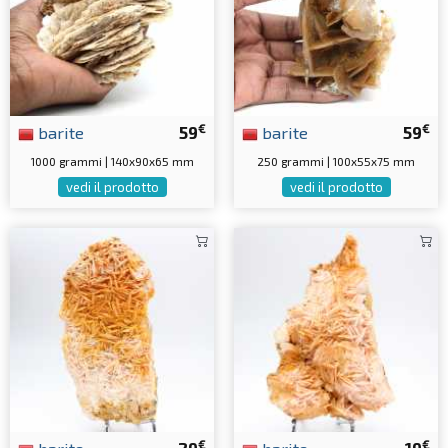
€
€
barite
59
barite
59
1000 grammi | 140x90x65 mm
250 grammi | 100x55x75 mm
vedi il prodotto
vedi il prodotto
€
€