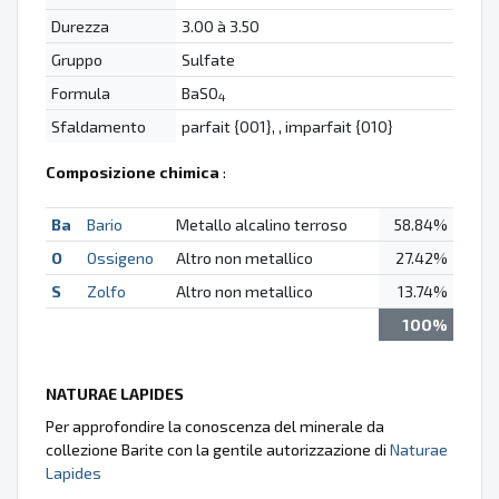
Durezza
3.00 à 3.50
Gruppo
Sulfate
Formula
BaSO
4
Sfaldamento
parfait {001}, , imparfait {010}
Composizione chimica
:
Ba
Bario
Metallo alcalino terroso
58.84%
O
Ossigeno
Altro non metallico
27.42%
S
Zolfo
Altro non metallico
13.74%
100%
NATURAE LAPIDES
Per approfondire la conoscenza del minerale da
collezione Barite con la gentile autorizzazione di
Naturae
Lapides