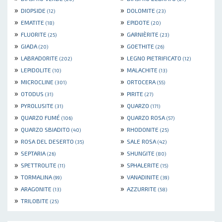
»
»
DIOPSIDE
DOLOMITE
(12)
(23)
»
»
EMATITE
EPIDOTE
(18)
(20)
»
»
FLUORITE
GARNIÈRITE
(25)
(23)
»
»
GIADA
GOETHITE
(20)
(26)
»
»
LABRADORITE
LEGNO PIETRIFICATO
(202)
(12)
»
»
LEPIDOLITE
MALACHITE
(10)
(13)
»
»
MICROCLINE
ORTOCERA
(301)
(55)
»
»
OTODUS
PIRITE
(31)
(27)
»
»
PYROLUSITE
QUARZO
(31)
(171)
»
»
QUARZO FUMÉ
QUARZO ROSA
(106)
(57)
»
»
QUARZO SBIADITO
RHODONITE
(40)
(25)
»
»
ROSA DEL DESERTO
SALE ROSA
(35)
(42)
»
»
SEPTARIA
SHUNGITE
(26)
(80)
»
»
SPETTROLITE
SPHALERITE
(11)
(15)
»
»
TORMALINA
VANADINITE
(99)
(39)
»
»
ARAGONITE
AZZURRITE
(13)
(58)
»
TRILOBITE
(25)