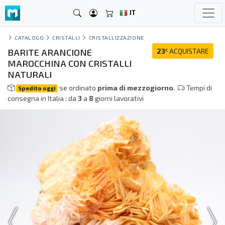
IT
CATALOGO
CRISTALLI
CRISTALLIZZAZIONE
BARITE ARANCIONE
23
ACQUISTARE
€
MAROCCHINA CON CRISTALLI
NATURALI
se ordinato
prima di mezzogiorno
.
Tempi di
Spedito oggi
consegna in Italia : da
3
a
8
giorni lavorativi