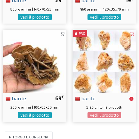
barite
29
barite
19
805 grammi | 140x70x55 mm
460 grammi | 120x35x70 mm
vedi il prodotto
vedi il prodotto
PRO
€
barite
69
barite
265 grammi | 100x65x55 mm
5.95 chilo | 9 prodotti
vedi il prodotto
vedi il prodotto
RITORNO E CONSEGNA