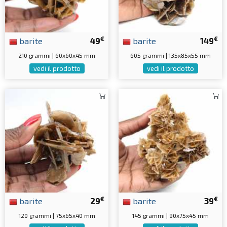
€
€
barite
49
barite
149
210 grammi | 60x60x45 mm
605 grammi | 135x85x55 mm
vedi il prodotto
vedi il prodotto
€
€
barite
29
barite
39
120 grammi | 75x65x40 mm
145 grammi | 90x75x45 mm