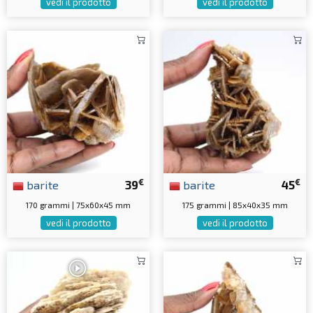
vedi il prodotto
vedi il prodotto
€
€
barite
39
barite
45
170 grammi | 75x60x45 mm
175 grammi | 85x40x35 mm
vedi il prodotto
vedi il prodotto