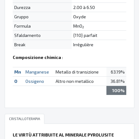
Durezza
2.00 à 6.50
Gruppo
Oxyde
Formula
MnO
2
Sfaldamento
{110} parfait
Break
Irrégulière
Composizione chimica
:
Mn
Manganese
Metallo di transizione
63.19%
O
Ossigeno
Altro non metallico
36.81%
100%
CRISTALLOTERAPIA
LE VIRTÙ ATTRIBUITE AL MINERALE PYROLUSITE