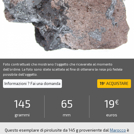
Foto contrattuali che mostrano l'oggetto che riceverete al momento
dell'ordine. Le foto sono state scattate al fine di ottenere la resa più fedele
possibile dell'oggetto.
Informazioni ? Fai una domanda
19
ACQUISTARE
€
145
65
19
€
grammi
mm
euros
Questo esemplare di pirolusite da 145 g proveniente dal
Marocco
è