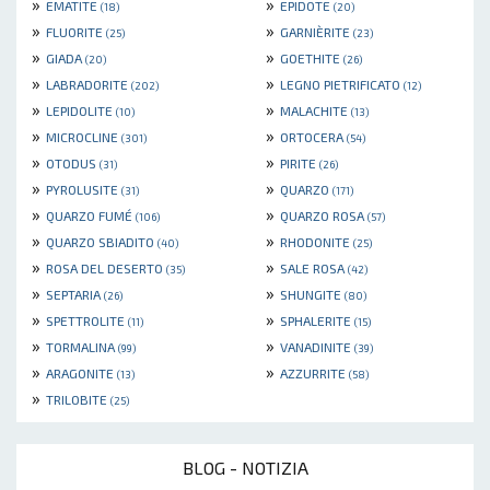
»
»
EMATITE
EPIDOTE
(18)
(20)
»
»
FLUORITE
GARNIÈRITE
(25)
(23)
»
»
GIADA
GOETHITE
(20)
(26)
»
»
LABRADORITE
LEGNO PIETRIFICATO
(202)
(12)
»
»
LEPIDOLITE
MALACHITE
(10)
(13)
»
»
MICROCLINE
ORTOCERA
(301)
(54)
»
»
OTODUS
PIRITE
(31)
(26)
»
»
PYROLUSITE
QUARZO
(31)
(171)
»
»
QUARZO FUMÉ
QUARZO ROSA
(106)
(57)
»
»
QUARZO SBIADITO
RHODONITE
(40)
(25)
»
»
ROSA DEL DESERTO
SALE ROSA
(35)
(42)
»
»
SEPTARIA
SHUNGITE
(26)
(80)
»
»
SPETTROLITE
SPHALERITE
(11)
(15)
»
»
TORMALINA
VANADINITE
(99)
(39)
»
»
ARAGONITE
AZZURRITE
(13)
(58)
»
TRILOBITE
(25)
BLOG - NOTIZIA