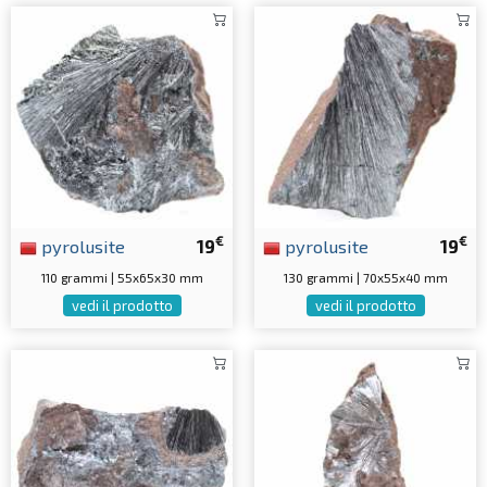
€
€
pyrolusite
19
pyrolusite
19
110 grammi | 55x65x30 mm
130 grammi | 70x55x40 mm
vedi il prodotto
vedi il prodotto