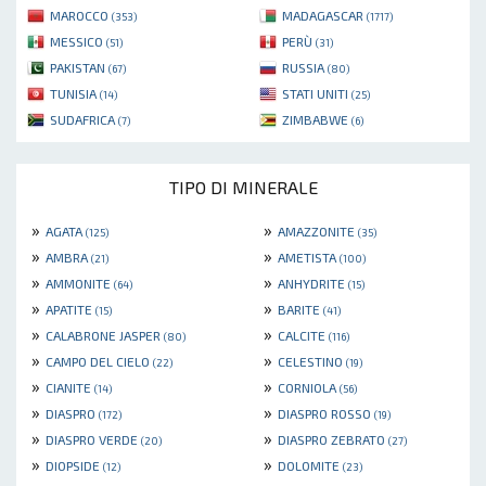
MAROCCO
MADAGASCAR
(353)
(1717)
MESSICO
PERÙ
(51)
(31)
PAKISTAN
RUSSIA
(67)
(80)
TUNISIA
STATI UNITI
(14)
(25)
SUDAFRICA
ZIMBABWE
(7)
(6)
TIPO DI MINERALE
»
»
AGATA
AMAZZONITE
(125)
(35)
»
»
AMBRA
AMETISTA
(21)
(100)
»
»
AMMONITE
ANHYDRITE
(64)
(15)
»
»
APATITE
BARITE
(15)
(41)
»
»
CALABRONE JASPER
CALCITE
(80)
(116)
»
»
CAMPO DEL CIELO
CELESTINO
(22)
(19)
»
»
CIANITE
CORNIOLA
(14)
(56)
»
»
DIASPRO
DIASPRO ROSSO
(172)
(19)
»
»
DIASPRO VERDE
DIASPRO ZEBRATO
(20)
(27)
»
»
DIOPSIDE
DOLOMITE
(12)
(23)