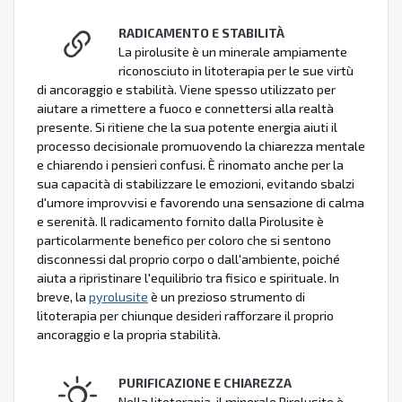
RADICAMENTO E STABILITÀ
La pirolusite è un minerale ampiamente
riconosciuto in litoterapia per le sue virtù
di ancoraggio e stabilità. Viene spesso utilizzato per
aiutare a rimettere a fuoco e connettersi alla realtà
presente. Si ritiene che la sua potente energia aiuti il
processo decisionale promuovendo la chiarezza mentale
e chiarendo i pensieri confusi. È rinomato anche per la
sua capacità di stabilizzare le emozioni, evitando sbalzi
d'umore improvvisi e favorendo una sensazione di calma
e serenità. Il radicamento fornito dalla Pirolusite è
particolarmente benefico per coloro che si sentono
disconnessi dal proprio corpo o dall'ambiente, poiché
aiuta a ripristinare l'equilibrio tra fisico e spirituale. In
breve, la
pyrolusite
è un prezioso strumento di
litoterapia per chiunque desideri rafforzare il proprio
ancoraggio e la propria stabilità.
PURIFICAZIONE E CHIAREZZA
Nella litoterapia, il minerale Pirolusite è