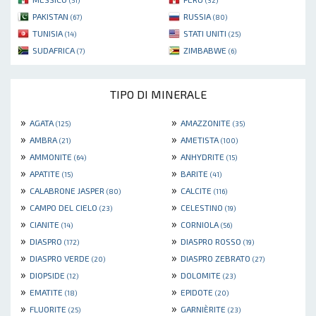
(51)
(32)
PAKISTAN
RUSSIA
(67)
(80)
TUNISIA
STATI UNITI
(14)
(25)
SUDAFRICA
ZIMBABWE
(7)
(6)
TIPO DI MINERALE
»
»
AGATA
AMAZZONITE
(125)
(35)
»
»
AMBRA
AMETISTA
(21)
(100)
»
»
AMMONITE
ANHYDRITE
(64)
(15)
»
»
APATITE
BARITE
(15)
(41)
»
»
CALABRONE JASPER
CALCITE
(80)
(116)
»
»
CAMPO DEL CIELO
CELESTINO
(23)
(19)
»
»
CIANITE
CORNIOLA
(14)
(56)
»
»
DIASPRO
DIASPRO ROSSO
(172)
(19)
»
»
DIASPRO VERDE
DIASPRO ZEBRATO
(20)
(27)
»
»
DIOPSIDE
DOLOMITE
(12)
(23)
»
»
EMATITE
EPIDOTE
(18)
(20)
»
»
FLUORITE
GARNIÈRITE
(25)
(23)