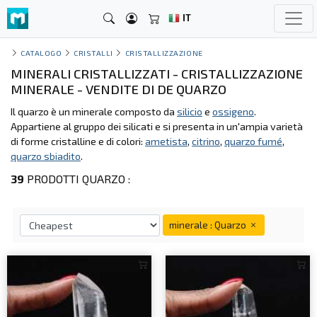
IT
CATALOGO
CRISTALLI
CRISTALLIZZAZIONE
MINERALI CRISTALLIZZATI - CRISTALLIZZAZIONE
MINERALE - VENDITE DI DE QUARZO
Il quarzo è un minerale composto da
silicio
e
ossigeno
.
Appartiene al gruppo dei silicati e si presenta in un'ampia varietà
di forme cristalline e di colori:
ametista
,
citrino
,
quarzo fumé
,
quarzo sbiadito
.
39
PRODOTTI QUARZO :
minerale : Quarzo