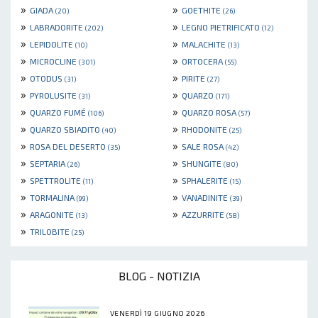
»
»
GIADA
GOETHITE
(20)
(26)
»
»
LABRADORITE
LEGNO PIETRIFICATO
(202)
(12)
»
»
LEPIDOLITE
MALACHITE
(10)
(13)
»
»
MICROCLINE
ORTOCERA
(301)
(55)
»
»
OTODUS
PIRITE
(31)
(27)
»
»
PYROLUSITE
QUARZO
(31)
(171)
»
»
QUARZO FUMÉ
QUARZO ROSA
(106)
(57)
»
»
QUARZO SBIADITO
RHODONITE
(40)
(25)
»
»
ROSA DEL DESERTO
SALE ROSA
(35)
(42)
»
»
SEPTARIA
SHUNGITE
(26)
(80)
»
»
SPETTROLITE
SPHALERITE
(11)
(15)
»
»
TORMALINA
VANADINITE
(99)
(39)
»
»
ARAGONITE
AZZURRITE
(13)
(58)
»
TRILOBITE
(25)
BLOG - NOTIZIA
VENERDÌ 19 GIUGNO 2026