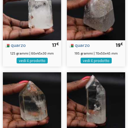
€
€
quarzo
17
quarzo
19
125 grammi | 60x45x30 mm
195 grammi | 70x50x45 mm
vedi il prodotto
vedi il prodotto