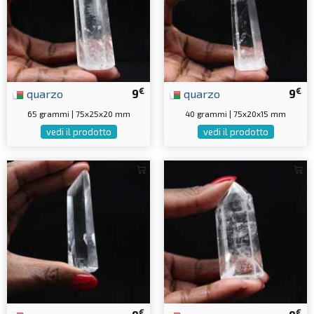
€
€
quarzo
9
quarzo
9
65 grammi | 75x25x20 mm
40 grammi | 75x20x15 mm
vedi il prodotto
vedi il prodotto
€
€