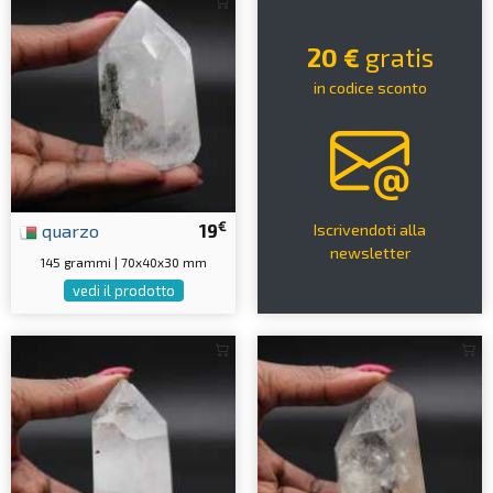
20 €
gratis
in codice sconto
€
quarzo
19
Iscrivendoti alla
newsletter
145 grammi | 70x40x30 mm
vedi il prodotto