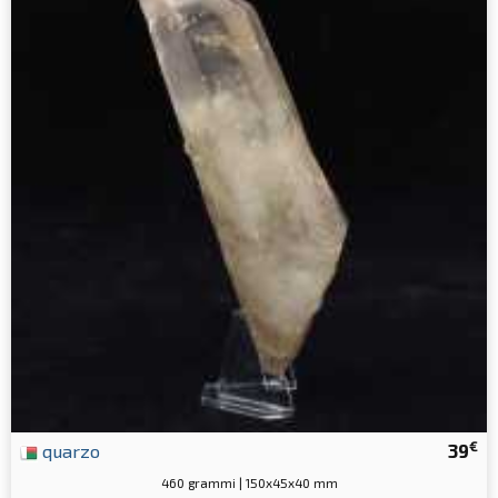
€
quarzo
39
460 grammi | 150x45x40 mm