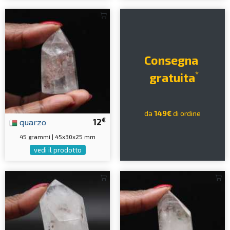
Consegna
*
gratuita
da
149€
di ordine
€
quarzo
12
45 grammi | 45x30x25 mm
vedi il prodotto