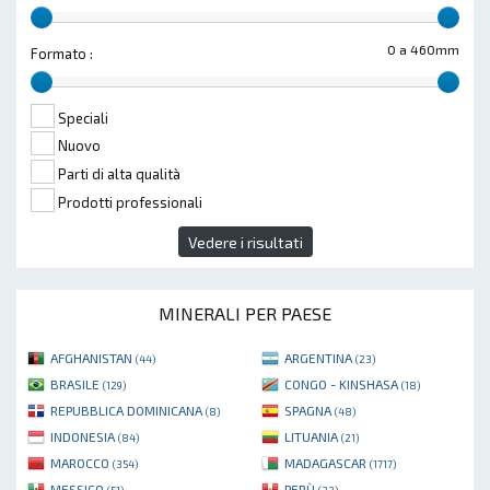
0 a 460mm
Formato :
Speciali
Nuovo
Parti di alta qualità
Prodotti professionali
Vedere i risultati
MINERALI PER PAESE
AFGHANISTAN
ARGENTINA
(44)
(23)
BRASILE
CONGO - KINSHASA
(129)
(18)
REPUBBLICA DOMINICANA
SPAGNA
(8)
(48)
INDONESIA
LITUANIA
(84)
(21)
MAROCCO
MADAGASCAR
(354)
(1717)
MESSICO
PERÙ