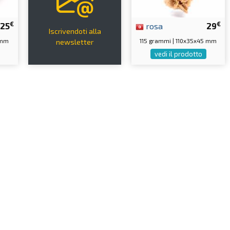
€
€
25
rosa
29
Iscrivendoti alla
 mm
115 grammi | 110x35x45 mm
newsletter
vedi il prodotto