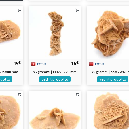
€
€
15
rosa
16
rosa
0x35x40 mm
65 grammi | 100x25x25 mm
75 grammi | 55x55x40
rodotto
vedi il prodotto
vedi il prodotto