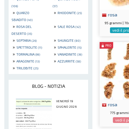
(106)
(57)
»
»
QUARZO
RHODONITE
(25)
rosa
SBIADITO
(40)
95 grammi | 7
»
»
ROSA DEL
SALE ROSA
(42)
vedi il p
DESERTO
(35)
»
»
SEPTARIA
SHUNGITE
(26)
(80)
PRO
»
»
SPETTROLITE
SPHALERITE
(11)
(15)
»
»
TORMALINA
VANADINITE
(99)
(39)
»
»
ARAGONITE
AZZURRITE
(13)
(58)
»
TRILOBITE
(25)
BLOG - NOTIZIA
VENERDÌ 19
rosa
GIUGNO 2026
775 grammi 
vedi il 