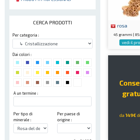
CERCA PRODOTTI
rosa
45 grammi | 8
Per categoria :
vedi il p
Dai colori :
Cons
gratu
A un termine :
Per tipo di
Per paese di
da
149€
d
minerale :
origine :