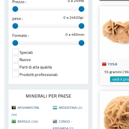
0 a 2499€
Prezzo :
0 a 24620gr.
peso :
0 a 460mm
Formato :
Speciali
Nuovo
rosa
Parti di alta qualità
55 grammi | 9
Prodotti professionali
vedi il p
MINERALI PER PAESE
AFGHANISTAN
ARGENTINA
(21)
(44)
BRASILE
CONGO -
(128)
KINSHASA
(17)