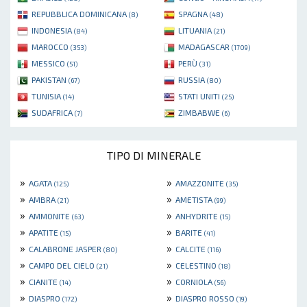
REPUBBLICA DOMINICANA
SPAGNA
(8)
(48)
INDONESIA
LITUANIA
(84)
(21)
MAROCCO
MADAGASCAR
(353)
(1709)
MESSICO
PERÙ
(51)
(31)
PAKISTAN
RUSSIA
(67)
(80)
TUNISIA
STATI UNITI
(14)
(25)
SUDAFRICA
ZIMBABWE
(7)
(6)
TIPO DI MINERALE
»
»
AGATA
AMAZZONITE
(125)
(35)
»
»
AMBRA
AMETISTA
(21)
(99)
»
»
AMMONITE
ANHYDRITE
(63)
(15)
»
»
APATITE
BARITE
(15)
(41)
»
»
CALABRONE JASPER
CALCITE
(80)
(116)
»
»
CAMPO DEL CIELO
CELESTINO
(21)
(18)
»
»
CIANITE
CORNIOLA
(14)
(56)
»
»
DIASPRO
DIASPRO ROSSO
(172)
(19)