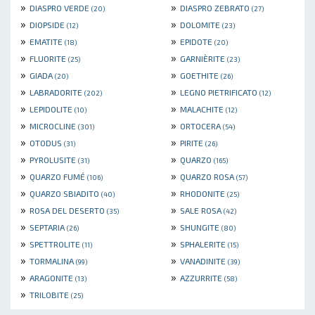
»
»
DIASPRO VERDE
DIASPRO ZEBRATO
(20)
(27)
»
»
DIOPSIDE
DOLOMITE
(12)
(23)
»
»
EMATITE
EPIDOTE
(18)
(20)
»
»
FLUORITE
GARNIÈRITE
(25)
(23)
»
»
GIADA
GOETHITE
(20)
(26)
»
»
LABRADORITE
LEGNO PIETRIFICATO
(202)
(12)
»
»
LEPIDOLITE
MALACHITE
(10)
(12)
»
»
MICROCLINE
ORTOCERA
(301)
(54)
»
»
OTODUS
PIRITE
(31)
(26)
»
»
PYROLUSITE
QUARZO
(31)
(165)
»
»
QUARZO FUMÉ
QUARZO ROSA
(106)
(57)
»
»
QUARZO SBIADITO
RHODONITE
(40)
(25)
»
»
ROSA DEL DESERTO
SALE ROSA
(35)
(42)
»
»
SEPTARIA
SHUNGITE
(26)
(80)
»
»
SPETTROLITE
SPHALERITE
(11)
(15)
»
»
TORMALINA
VANADINITE
(99)
(39)
»
»
ARAGONITE
AZZURRITE
(13)
(58)
»
TRILOBITE
(25)