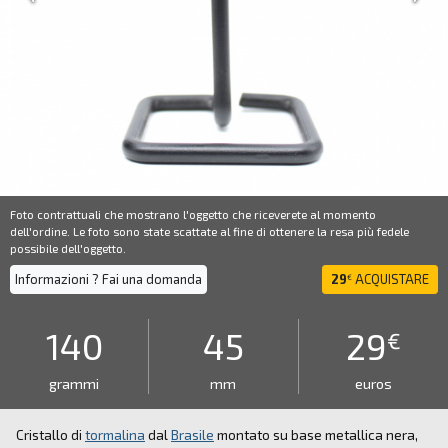
Foto contrattuali che mostrano l'oggetto che riceverete al momento
dell'ordine. Le foto sono state scattate al fine di ottenere la resa più fedele
possibile dell'oggetto.
Informazioni ? Fai una domanda
29
ACQUISTARE
€
140
45
29
€
grammi
mm
euros
Cristallo di
tormalina
dal
Brasile
montato su base metallica nera,