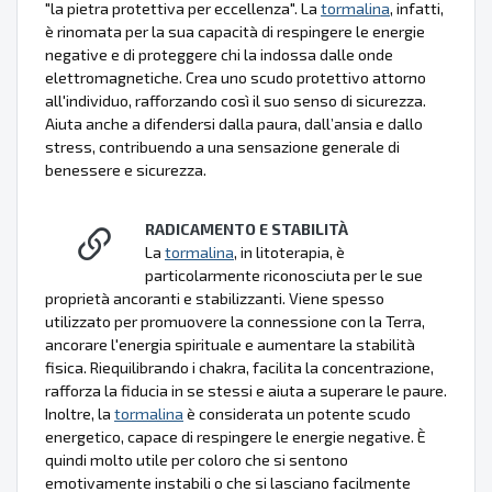
"la pietra protettiva per eccellenza". La
tormalina
, infatti,
è rinomata per la sua capacità di respingere le energie
negative e di proteggere chi la indossa dalle onde
elettromagnetiche. Crea uno scudo protettivo attorno
all'individuo, rafforzando così il suo senso di sicurezza.
Aiuta anche a difendersi dalla paura, dall’ansia e dallo
stress, contribuendo a una sensazione generale di
benessere e sicurezza.
RADICAMENTO E STABILITÀ
La
tormalina
, in litoterapia, è
particolarmente riconosciuta per le sue
proprietà ancoranti e stabilizzanti. Viene spesso
utilizzato per promuovere la connessione con la Terra,
ancorare l'energia spirituale e aumentare la stabilità
fisica. Riequilibrando i chakra, facilita la concentrazione,
rafforza la fiducia in se stessi e aiuta a superare le paure.
Inoltre, la
tormalina
è considerata un potente scudo
energetico, capace di respingere le energie negative. È
quindi molto utile per coloro che si sentono
emotivamente instabili o che si lasciano facilmente