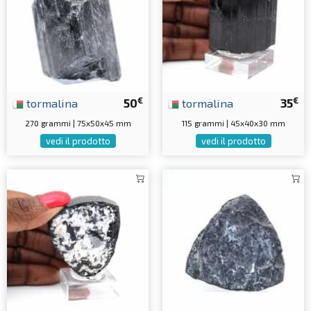
€
€
tormalina
50
tormalina
35
270 grammi | 75x50x45 mm
115 grammi | 45x40x30 mm
vedi il prodotto
vedi il prodotto