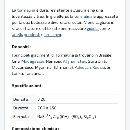
La
tormalina
è dura, resistente all'usura e ha una
lucentezza vitrea. In gioielleria, la
tormalina
è apprezzata
per la sua bellezza e diversità di colori. Viene tagliato in
sfaccettature e utilizzato per realizzare
gioielli
come
anelli
,
pendenti
e
orecchini
.
Depositi :
I principali giacimenti di Tormalina si trovano in Brasile,
Cina,
Madagascar
, Namibia,
Afghanistan
, Stati Uniti,
Mozambico, Myanmar (Birmania),
Pakistan
,
Russia
, Sri
Lanka, Tanzania...
Specificazioni
:
Densità
3.20
Durezza
7.00 à 7.50
2+
Formula
NaFe
Al
((OH)
(BO
)
Si
O
)
3
6
4
3
3
6
18
Composizione chimica
: