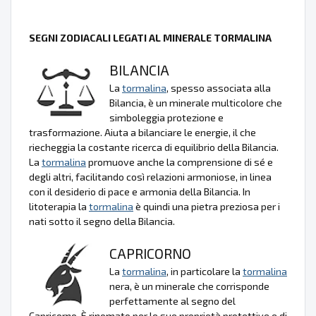
SEGNI ZODIACALI LEGATI AL MINERALE TORMALINA
BILANCIA
La
tormalina
, spesso associata alla
Bilancia, è un minerale multicolore che
simboleggia protezione e
trasformazione. Aiuta a bilanciare le energie, il che
riecheggia la costante ricerca di equilibrio della Bilancia.
La
tormalina
promuove anche la comprensione di sé e
degli altri, facilitando così relazioni armoniose, in linea
con il desiderio di pace e armonia della Bilancia. In
litoterapia la
tormalina
è quindi una pietra preziosa per i
nati sotto il segno della Bilancia.
CAPRICORNO
La
tormalina
, in particolare la
tormalina
nera, è un minerale che corrisponde
perfettamente al segno del
Capricorno. È rinomato per le sue proprietà protettive e di