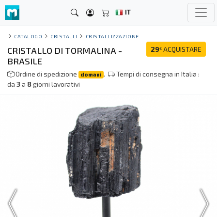
IT
CATALOGO
CRISTALLI
CRISTALLIZZAZIONE
CRISTALLO DI TORMALINA -
29
ACQUISTARE
€
BRASILE
Ordine di spedizione
.
Tempi di consegna in Italia :
domani
da
3
a
8
giorni lavorativi