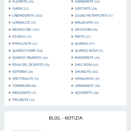
»
»
FLUORITE
GARNIÈRITE
(25)
(23)
»
»
GIADA
GOETHITE
(20)
(26)
»
»
LABRADORITE
LEGNO PIETRIFICATO
(202)
(12)
»
»
LEPIDOLITE
MALACHITE
(10)
(13)
»
»
MICROCLINE
ORTOCERA
(301)
(55)
»
»
OTODUS
PIRITE
(31)
(27)
»
»
PYROLUSITE
QUARZO
(31)
(171)
»
»
QUARZO FUMÉ
QUARZO ROSA
(106)
(57)
»
»
QUARZO SBIADITO
RHODONITE
(40)
(25)
»
»
ROSA DEL DESERTO
SALE ROSA
(35)
(42)
»
»
SEPTARIA
SHUNGITE
(26)
(80)
»
»
SPETTROLITE
SPHALERITE
(11)
(15)
»
»
TORMALINA
VANADINITE
(99)
(39)
»
»
ARAGONITE
AZZURRITE
(13)
(58)
»
TRILOBITE
(25)
BLOG - NOTIZIA