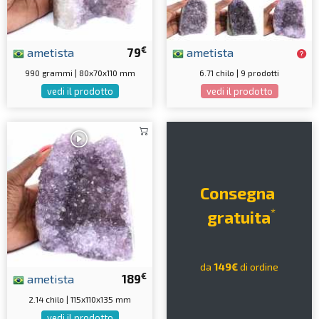
€
ametista
79
ametista
990 grammi | 80x70x110 mm
6.71 chilo | 9 prodotti
vedi il prodotto
vedi il prodotto
Consegna
*
gratuita
da
149€
di ordine
€
ametista
189
2.14 chilo | 115x110x135 mm
vedi il prodotto