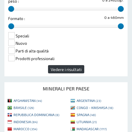
0 a 24620gr.
peso :
0 a 460mm
Formato :
Speciali
Nuovo
Parti di alta qualità
Prodotti professionali
Vedere i risultati
MINERALI PER PAESE
AFGHANISTAN
ARGENTINA
(44)
(23)
BRASILE
CONGO - KINSHASA
(129)
(18)
REPUBBLICA DOMINICANA
SPAGNA
(8)
(48)
INDONESIA
LITUANIA
(84)
(21)
MAROCCO
MADAGASCAR
(354)
(1717)