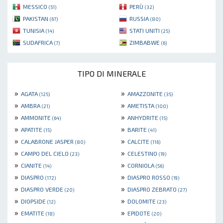
MESSICO
PERÙ
(51)
(32)
PAKISTAN
RUSSIA
(67)
(80)
TUNISIA
STATI UNITI
(14)
(25)
SUDAFRICA
ZIMBABWE
(7)
(6)
TIPO DI MINERALE
»
»
AGATA
AMAZZONITE
(125)
(35)
»
»
AMBRA
AMETISTA
(21)
(100)
»
»
AMMONITE
ANHYDRITE
(64)
(15)
»
»
APATITE
BARITE
(15)
(41)
»
»
CALABRONE JASPER
CALCITE
(80)
(116)
»
»
CAMPO DEL CIELO
CELESTINO
(23)
(19)
»
»
CIANITE
CORNIOLA
(14)
(56)
»
»
DIASPRO
DIASPRO ROSSO
(172)
(19)
»
»
DIASPRO VERDE
DIASPRO ZEBRATO
(20)
(27)
»
»
DIOPSIDE
DOLOMITE
(12)
(23)
»
»
EMATITE
EPIDOTE
(18)
(20)