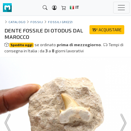
IT
CATALOGO
FOSSILI
FOSSILI GREZZI
DENTE FOSSILE DI OTODUS DAL
15
ACQUISTARE
€
MAROCCO
se ordinato
prima di mezzogiorno
.
Tempi di
Spedito oggi
consegna in Italia : da
3
a
8
giorni lavorativi