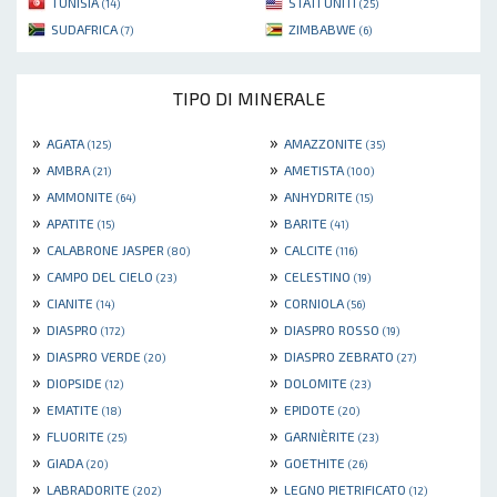
TUNISIA
STATI UNITI
(14)
(25)
SUDAFRICA
ZIMBABWE
(7)
(6)
TIPO DI MINERALE
»
»
AGATA
AMAZZONITE
(125)
(35)
»
»
AMBRA
AMETISTA
(21)
(100)
»
»
AMMONITE
ANHYDRITE
(64)
(15)
»
»
APATITE
BARITE
(15)
(41)
»
»
CALABRONE JASPER
CALCITE
(80)
(116)
»
»
CAMPO DEL CIELO
CELESTINO
(23)
(19)
»
»
CIANITE
CORNIOLA
(14)
(56)
»
»
DIASPRO
DIASPRO ROSSO
(172)
(19)
»
»
DIASPRO VERDE
DIASPRO ZEBRATO
(20)
(27)
»
»
DIOPSIDE
DOLOMITE
(12)
(23)
»
»
EMATITE
EPIDOTE
(18)
(20)
»
»
FLUORITE
GARNIÈRITE
(25)
(23)
»
»
GIADA
GOETHITE
(20)
(26)
»
»
LABRADORITE
LEGNO PIETRIFICATO
(202)
(12)