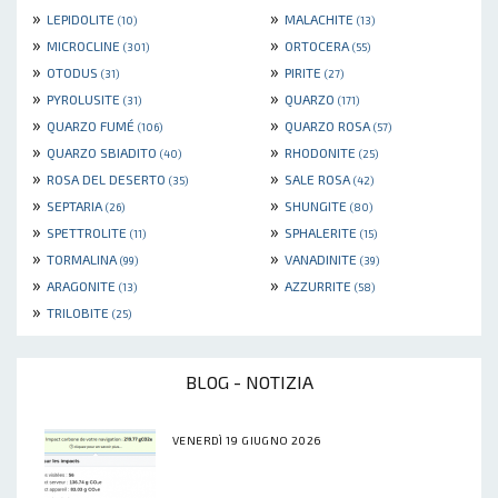
»
»
LEPIDOLITE
MALACHITE
(10)
(13)
»
»
MICROCLINE
ORTOCERA
(301)
(55)
»
»
OTODUS
PIRITE
(31)
(27)
»
»
PYROLUSITE
QUARZO
(31)
(171)
»
»
QUARZO FUMÉ
QUARZO ROSA
(106)
(57)
»
»
QUARZO SBIADITO
RHODONITE
(40)
(25)
»
»
ROSA DEL DESERTO
SALE ROSA
(35)
(42)
»
»
SEPTARIA
SHUNGITE
(26)
(80)
»
»
SPETTROLITE
SPHALERITE
(11)
(15)
»
»
TORMALINA
VANADINITE
(99)
(39)
»
»
ARAGONITE
AZZURRITE
(13)
(58)
»
TRILOBITE
(25)
BLOG - NOTIZIA
VENERDÌ 19 GIUGNO 2026