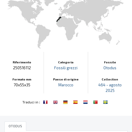
Riferimento
Categoria
Fossile
250516112
Fossili grezzi
Otodus
Formato mm
Paese di origine
Collection
70x55x35
Marocco
464 - agosto
2025
:
Traduci in
OTODUS