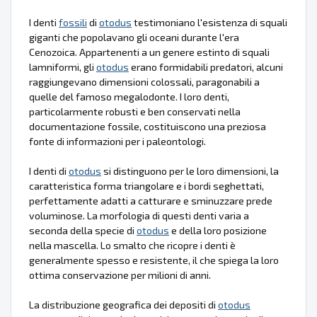
I denti
fossili
di
otodus
testimoniano l'esistenza di squali
giganti che popolavano gli oceani durante l'era
Cenozoica. Appartenenti a un genere estinto di squali
lamniformi, gli
otodus
erano formidabili predatori, alcuni
raggiungevano dimensioni colossali, paragonabili a
quelle del famoso megalodonte. I loro denti,
particolarmente robusti e ben conservati nella
documentazione fossile, costituiscono una preziosa
fonte di informazioni per i paleontologi.
I denti di
otodus
si distinguono per le loro dimensioni, la
caratteristica forma triangolare e i bordi seghettati,
perfettamente adatti a catturare e sminuzzare prede
voluminose. La morfologia di questi denti varia a
seconda della specie di
otodus
e della loro posizione
nella mascella. Lo smalto che ricopre i denti è
generalmente spesso e resistente, il che spiega la loro
ottima conservazione per milioni di anni.
La distribuzione geografica dei depositi di
otodus