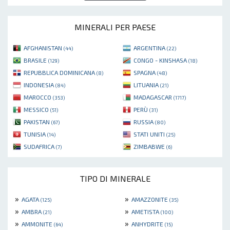
MINERALI PER PAESE
AFGHANISTAN
ARGENTINA
(44)
(22)
BRASILE
CONGO - KINSHASA
(129)
(18)
REPUBBLICA DOMINICANA
SPAGNA
(8)
(48)
INDONESIA
LITUANIA
(84)
(21)
MAROCCO
MADAGASCAR
(353)
(1717)
MESSICO
PERÙ
(51)
(31)
PAKISTAN
RUSSIA
(67)
(80)
TUNISIA
STATI UNITI
(14)
(25)
SUDAFRICA
ZIMBABWE
(7)
(6)
TIPO DI MINERALE
»
»
AGATA
AMAZZONITE
(125)
(35)
»
»
AMBRA
AMETISTA
(21)
(100)
»
»
AMMONITE
ANHYDRITE
(64)
(15)