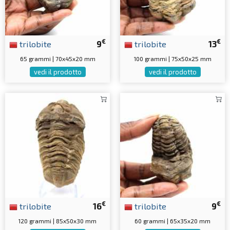
€
€
trilobite
9
trilobite
13
65 grammi | 70x45x20 mm
100 grammi | 75x50x25 mm
vedi il prodotto
vedi il prodotto
€
€
trilobite
16
trilobite
9
120 grammi | 85x50x30 mm
60 grammi | 65x35x20 mm