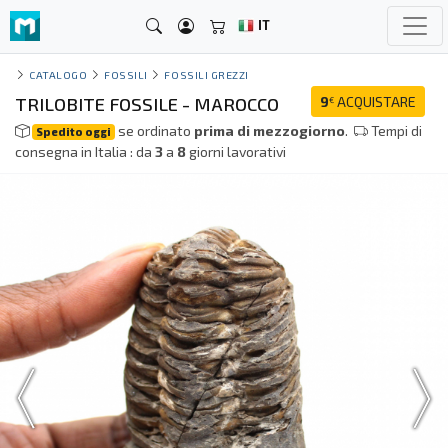
IT
CATALOGO
FOSSILI
FOSSILI GREZZI
TRILOBITE FOSSILE - MAROCCO
9
ACQUISTARE
€
se ordinato
prima di mezzogiorno
.
Tempi di
Spedito oggi
consegna in Italia : da
3
a
8
giorni lavorativi