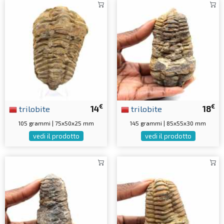
€
€
trilobite
14
trilobite
18
105 grammi | 75x50x25 mm
145 grammi | 85x55x30 mm
vedi il prodotto
vedi il prodotto