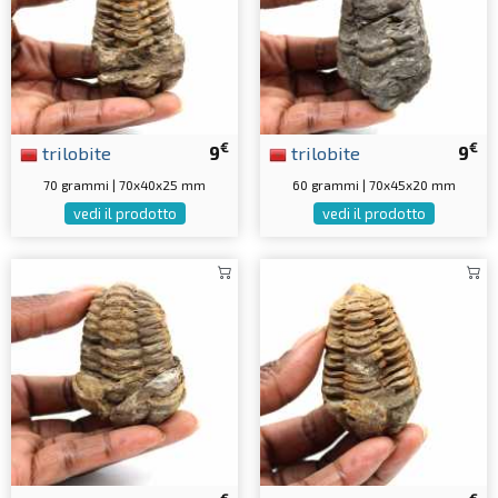
€
€
trilobite
9
trilobite
9
70 grammi | 70x40x25 mm
60 grammi | 70x45x20 mm
vedi il prodotto
vedi il prodotto