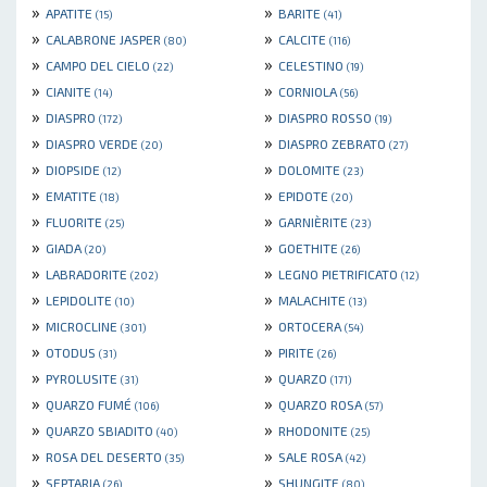
»
»
APATITE
BARITE
(15)
(41)
»
»
CALABRONE JASPER
CALCITE
(80)
(116)
»
»
CAMPO DEL CIELO
CELESTINO
(22)
(19)
»
»
CIANITE
CORNIOLA
(14)
(56)
»
»
DIASPRO
DIASPRO ROSSO
(172)
(19)
»
»
DIASPRO VERDE
DIASPRO ZEBRATO
(20)
(27)
»
»
DIOPSIDE
DOLOMITE
(12)
(23)
»
»
EMATITE
EPIDOTE
(18)
(20)
»
»
FLUORITE
GARNIÈRITE
(25)
(23)
»
»
GIADA
GOETHITE
(20)
(26)
»
»
LABRADORITE
LEGNO PIETRIFICATO
(202)
(12)
»
»
LEPIDOLITE
MALACHITE
(10)
(13)
»
»
MICROCLINE
ORTOCERA
(301)
(54)
»
»
OTODUS
PIRITE
(31)
(26)
»
»
PYROLUSITE
QUARZO
(31)
(171)
»
»
QUARZO FUMÉ
QUARZO ROSA
(106)
(57)
»
»
QUARZO SBIADITO
RHODONITE
(40)
(25)
»
»
ROSA DEL DESERTO
SALE ROSA
(35)
(42)
»
»
SEPTARIA
SHUNGITE
(26)
(80)