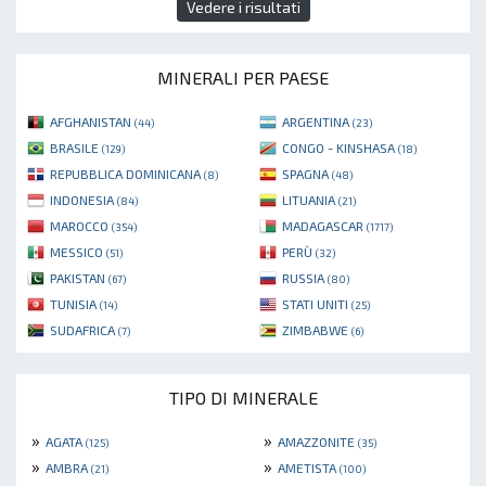
Vedere i risultati
MINERALI PER PAESE
AFGHANISTAN
ARGENTINA
(44)
(23)
BRASILE
CONGO - KINSHASA
(129)
(18)
REPUBBLICA DOMINICANA
SPAGNA
(8)
(48)
INDONESIA
LITUANIA
(84)
(21)
MAROCCO
MADAGASCAR
(354)
(1717)
MESSICO
PERÙ
(51)
(32)
PAKISTAN
RUSSIA
(67)
(80)
TUNISIA
STATI UNITI
(14)
(25)
SUDAFRICA
ZIMBABWE
(7)
(6)
TIPO DI MINERALE
»
»
AGATA
AMAZZONITE
(125)
(35)
»
»
AMBRA
AMETISTA
(21)
(100)