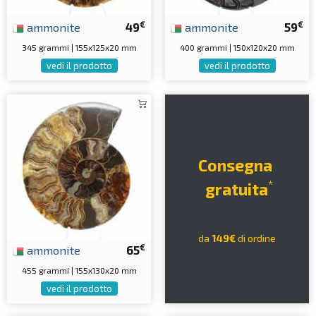
€
€
ammonite
49
ammonite
59
345 grammi | 155x125x20 mm
400 grammi | 150x120x20 mm
vedi il prodotto
vedi il prodotto
Consegna
*
gratuita
da
149€
di ordine
€
ammonite
65
455 grammi | 155x130x20 mm
vedi il prodotto