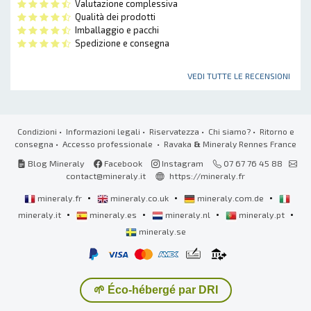
Valutazione complessiva
Qualità dei prodotti
Imballaggio e pacchi
Spedizione e consegna
VEDI TUTTE LE RECENSIONI
Condizioni
•
Informazioni legali
•
Riservatezza
•
Chi siamo?
•
Ritorno e
consegna
•
Accesso professionale
• Ravaka
&
Mineraly Rennes France
Blog Mineraly
Facebook
Instagram
07 67 76 45 88
contact@mineraly.it
https://mineraly.fr
•
•
•
mineraly.fr
mineraly.co.uk
mineraly.com.de
•
•
•
•
mineraly.it
mineraly.es
mineraly.nl
mineraly.pt
mineraly.se
🌱 Éco-hébergé par DRI