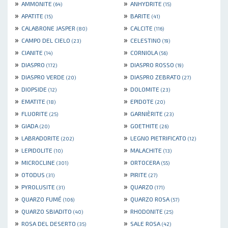
»
»
AMMONITE
ANHYDRITE
(64)
(15)
»
»
APATITE
BARITE
(15)
(41)
»
»
CALABRONE JASPER
CALCITE
(80)
(116)
»
»
CAMPO DEL CIELO
CELESTINO
(23)
(19)
»
»
CIANITE
CORNIOLA
(14)
(56)
»
»
DIASPRO
DIASPRO ROSSO
(172)
(19)
»
»
DIASPRO VERDE
DIASPRO ZEBRATO
(20)
(27)
»
»
DIOPSIDE
DOLOMITE
(12)
(23)
»
»
EMATITE
EPIDOTE
(18)
(20)
»
»
FLUORITE
GARNIÈRITE
(25)
(23)
»
»
GIADA
GOETHITE
(20)
(26)
»
»
LABRADORITE
LEGNO PIETRIFICATO
(202)
(12)
»
»
LEPIDOLITE
MALACHITE
(10)
(13)
»
»
MICROCLINE
ORTOCERA
(301)
(55)
»
»
OTODUS
PIRITE
(31)
(27)
»
»
PYROLUSITE
QUARZO
(31)
(171)
»
»
QUARZO FUMÉ
QUARZO ROSA
(106)
(57)
»
»
QUARZO SBIADITO
RHODONITE
(40)
(25)
»
»
ROSA DEL DESERTO
SALE ROSA
(35)
(42)