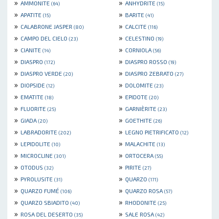
»
»
AMMONITE
ANHYDRITE
(64)
(15)
»
»
APATITE
BARITE
(15)
(41)
»
»
CALABRONE JASPER
CALCITE
(80)
(116)
»
»
CAMPO DEL CIELO
CELESTINO
(23)
(19)
»
»
CIANITE
CORNIOLA
(14)
(56)
»
»
DIASPRO
DIASPRO ROSSO
(172)
(19)
»
»
DIASPRO VERDE
DIASPRO ZEBRATO
(20)
(27)
»
»
DIOPSIDE
DOLOMITE
(12)
(23)
»
»
EMATITE
EPIDOTE
(18)
(20)
»
»
FLUORITE
GARNIÈRITE
(25)
(23)
»
»
GIADA
GOETHITE
(20)
(26)
»
»
LABRADORITE
LEGNO PIETRIFICATO
(202)
(12)
»
»
LEPIDOLITE
MALACHITE
(10)
(13)
»
»
MICROCLINE
ORTOCERA
(301)
(55)
»
»
OTODUS
PIRITE
(32)
(27)
»
»
PYROLUSITE
QUARZO
(31)
(171)
»
»
QUARZO FUMÉ
QUARZO ROSA
(106)
(57)
»
»
QUARZO SBIADITO
RHODONITE
(40)
(25)
»
»
ROSA DEL DESERTO
SALE ROSA
(35)
(42)