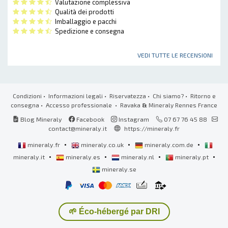
Valutazione complessiva
Qualità dei prodotti
Imballaggio e pacchi
Spedizione e consegna
VEDI TUTTE LE RECENSIONI
Condizioni
•
Informazioni legali
•
Riservatezza
•
Chi siamo?
•
Ritorno e
consegna
•
Accesso professionale
• Ravaka
&
Mineraly Rennes France
Blog Mineraly
Facebook
Instagram
07 67 76 45 88
contact@mineraly.it
https://mineraly.fr
•
•
•
mineraly.fr
mineraly.co.uk
mineraly.com.de
•
•
•
•
mineraly.it
mineraly.es
mineraly.nl
mineraly.pt
mineraly.se
🌱 Éco-hébergé par DRI