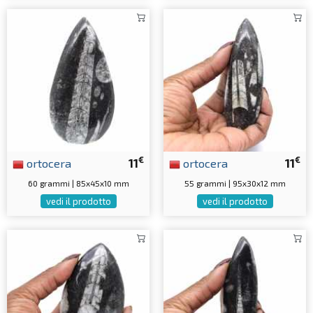
€
€
ortocera
11
ortocera
11
60 grammi | 85x45x10 mm
55 grammi | 95x30x12 mm
vedi il prodotto
vedi il prodotto