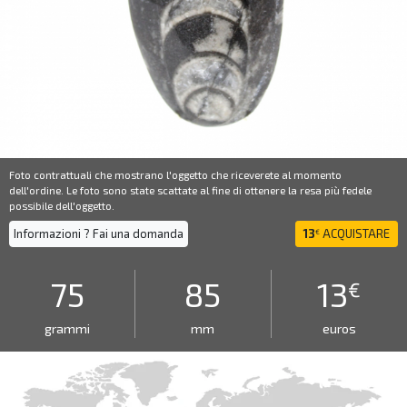
Foto contrattuali che mostrano l'oggetto che riceverete al momento
dell'ordine. Le foto sono state scattate al fine di ottenere la resa più fedele
possibile dell'oggetto.
Informazioni ? Fai una domanda
13
ACQUISTARE
€
75
85
13
€
grammi
mm
euros