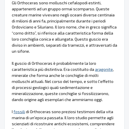
Gli Orthoceras sono molluschi cefalopodi estinti,
appartenenti ad un gruppo ormai scomparso. Queste
creature marine vivevano negli oceani diverse centinaia
di milioni di anni fa, principalmente durante i periodi
Ordoviciano e Siluriano. Il loro nome, che in greco significa
“corno dritto”, si riferisce alla caratteristica forma della
loro conchiglia conica e allungata. Questo guscio era
diviso in ambienti, separati da tramezzi, e attraversati da
un sifone.
Il guscio di Orthoceras è probabilmente la loro
caratteristica più distintiva. Era costituito da
aragonite
,
minerale che forma anche le conchiglie di molti
molluschi attuali. Nel corso del tempo, e sotto l'effetto
di processi geologici quali sedimentazione e
mineralizzazione, queste conchiglie si fossilizzarono,
dando origine agli esemplari che ammiriamo oggi.
I
fossili
di Orthoceras sono preziosi testimoni della vita
marina di un'epoca passata. Il loro studio permette agli
scienziati di ricostruire antichi ecosistemi, comprendere