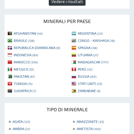
Vedere i risultati
MINERALI PER PAESE
AFGHANISTAN
ARGENTINA
(44)
(23)
BRASILE
CONGO - KINSHASA
(129)
(18)
REPUBBLICA DOMINICANA
SPAGNA
(8)
(48)
INDONESIA
LITUANIA
(84)
(21)
MAROCCO
MADAGASCAR
(354)
(1717)
MESSICO
PERÙ
(51)
(32)
PAKISTAN
RUSSIA
(67)
(80)
TUNISIA
STATI UNITI
(14)
(25)
SUDAFRICA
ZIMBABWE
(7)
(6)
TIPO DI MINERALE
»
»
AGATA
AMAZZONITE
(125)
(35)
»
»
AMBRA
AMETISTA
(21)
(100)