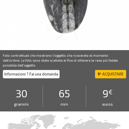
Foto contrattuali che mostrano l'oggetto che riceverete al momento
dell'ordine. Le foto sono state scattate al fine di ottenere la resa più fedele
possibile dell'oggetto.
Informazioni ? Fai una domanda
9
ACQUISTARE
€
30
65
9
€
grammi
mm
euros