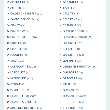
»
»
AMMONITE
ANHYDRITE
(64)
(15)
»
»
APATITE
BARITE
(15)
(41)
»
»
CALABRONE JASPER
CALCITE
(80)
(116)
»
»
CAMPO DEL CIELO
CELESTINO
(23)
(19)
»
»
CIANITE
CORNIOLA
(14)
(56)
»
»
DIASPRO
DIASPRO ROSSO
(172)
(19)
»
»
DIASPRO VERDE
DIASPRO ZEBRATO
(20)
(27)
»
»
DIOPSIDE
DOLOMITE
(12)
(23)
»
»
EMATITE
EPIDOTE
(18)
(20)
»
»
FLUORITE
GARNIÈRITE
(25)
(23)
»
»
GIADA
GOETHITE
(20)
(26)
»
»
LABRADORITE
LEGNO PIETRIFICATO
(202)
(12)
»
»
LEPIDOLITE
MALACHITE
(10)
(13)
»
»
MICROCLINE
ORTOCERA
(301)
(55)
»
»
OTODUS
PIRITE
(31)
(27)
»
»
PYROLUSITE
QUARZO
(31)
(171)
»
»
QUARZO FUMÉ
QUARZO ROSA
(106)
(57)
»
»
QUARZO SBIADITO
RHODONITE
(40)
(25)
»
»
ROSA DEL DESERTO
SALE ROSA
(35)
(42)