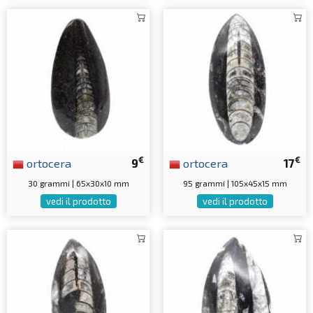
€
€
ortocera
9
ortocera
17
30 grammi | 65x30x10 mm
95 grammi | 105x45x15 mm
vedi il prodotto
vedi il prodotto