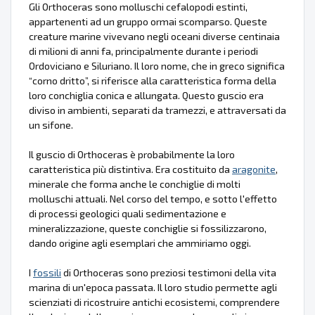
Gli Orthoceras sono molluschi cefalopodi estinti,
appartenenti ad un gruppo ormai scomparso. Queste
creature marine vivevano negli oceani diverse centinaia
di milioni di anni fa, principalmente durante i periodi
Ordoviciano e Siluriano. Il loro nome, che in greco significa
“corno dritto”, si riferisce alla caratteristica forma della
loro conchiglia conica e allungata. Questo guscio era
diviso in ambienti, separati da tramezzi, e attraversati da
un sifone.
Il guscio di Orthoceras è probabilmente la loro
caratteristica più distintiva. Era costituito da
aragonite
,
minerale che forma anche le conchiglie di molti
molluschi attuali. Nel corso del tempo, e sotto l'effetto
di processi geologici quali sedimentazione e
mineralizzazione, queste conchiglie si fossilizzarono,
dando origine agli esemplari che ammiriamo oggi.
I
fossili
di Orthoceras sono preziosi testimoni della vita
marina di un'epoca passata. Il loro studio permette agli
scienziati di ricostruire antichi ecosistemi, comprendere