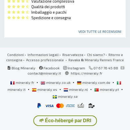
Valutazione complessiva
Qualità dei prodotti
Imballaggio e pacchi
Spedizione e consegna
VEDI TUTTE LE RECENSIONI
Condizioni
•
Informazioni legali
•
Riservatezza
•
Chi siamo?
•
Ritorno e
consegna
•
Accesso professionale
• Ravaka
&
Mineraly Rennes France
Blog Mineraly
Facebook
Instagram
07 67 76 45 88
contact@mineraly.it
https://mineraly.fr
•
•
•
mineraly.fr
mineraly.co.uk
mineraly.com.de
•
•
•
•
mineraly.it
mineraly.es
mineraly.nl
mineraly.pt
mineraly.se
🌱 Éco-hébergé par DRI