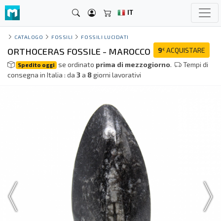
IT
CATALOGO
FOSSILI
FOSSILI LUCIDATI
ORTHOCERAS FOSSILE - MAROCCO
9
ACQUISTARE
€
se ordinato
prima di mezzogiorno
.
Tempi di
Spedito oggi
consegna in Italia : da
3
a
8
giorni lavorativi