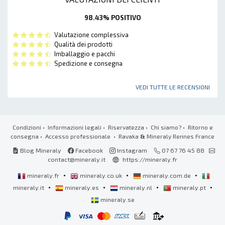
98.43% POSITIVO
Valutazione complessiva
Qualità dei prodotti
Imballaggio e pacchi
Spedizione e consegna
VEDI TUTTE LE RECENSIONI
Condizioni
•
Informazioni legali
•
Riservatezza
•
Chi siamo?
•
Ritorno e
consegna
•
Accesso professionale
• Ravaka
&
Mineraly Rennes France
Blog Mineraly
Facebook
Instagram
07 67 76 45 88
contact@mineraly.it
https://mineraly.fr
•
•
•
mineraly.fr
mineraly.co.uk
mineraly.com.de
•
•
•
•
mineraly.it
mineraly.es
mineraly.nl
mineraly.pt
mineraly.se