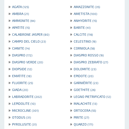
»
»
AGATA
AMAZZONITE
(125)
(35)
»
»
AMBRA
AMETISTA
(21)
(100)
»
»
AMMONITE
ANHYDRITE
(64)
(15)
»
»
APATITE
BARITE
(15)
(41)
»
»
CALABRONE JASPER
CALCITE
(80)
(116)
»
»
CAMPO DEL CIELO
CELESTINO
(23)
(19)
»
»
CIANITE
CORNIOLA
(14)
(56)
»
»
DIASPRO
DIASPRO ROSSO
(172)
(19)
»
»
DIASPRO VERDE
DIASPRO ZEBRATO
(20)
(27)
»
»
DIOPSIDE
DOLOMITE
(12)
(23)
»
»
EMATITE
EPIDOTE
(18)
(20)
»
»
FLUORITE
GARNIÈRITE
(25)
(23)
»
»
GIADA
GOETHITE
(20)
(26)
»
»
LABRADORITE
LEGNO PIETRIFICATO
(202)
(12)
»
»
LEPIDOLITE
MALACHITE
(10)
(13)
»
»
MICROCLINE
ORTOCERA
(301)
(55)
»
»
OTODUS
PIRITE
(31)
(27)
»
»
PYROLUSITE
QUARZO
(31)
(171)