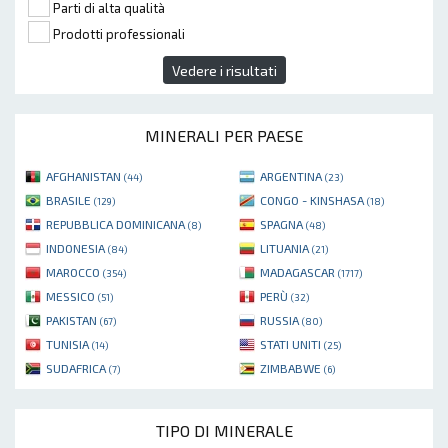
Parti di alta qualità
Prodotti professionali
Vedere i risultati
MINERALI PER PAESE
AFGHANISTAN
ARGENTINA
(44)
(23)
BRASILE
CONGO - KINSHASA
(129)
(18)
REPUBBLICA DOMINICANA
SPAGNA
(8)
(48)
INDONESIA
LITUANIA
(84)
(21)
MAROCCO
MADAGASCAR
(354)
(1717)
MESSICO
PERÙ
(51)
(32)
PAKISTAN
RUSSIA
(67)
(80)
TUNISIA
STATI UNITI
(14)
(25)
SUDAFRICA
ZIMBABWE
(7)
(6)
TIPO DI MINERALE