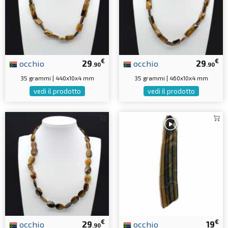
€
€
occhio
29
occhio
29
.90
.90
35 grammi | 440x10x4 mm
35 grammi | 460x10x4 mm
vedi il prodotto
vedi il prodotto
€
€
occhio
29
occhio
19
.90