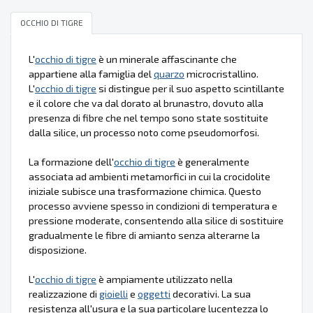
OCCHIO DI TIGRE
L'
occhio di tigre
è un minerale affascinante che
appartiene alla famiglia del
quarzo
microcristallino.
L'
occhio di tigre
si distingue per il suo aspetto scintillante
e il colore che va dal dorato al brunastro, dovuto alla
presenza di fibre che nel tempo sono state sostituite
dalla silice, un processo noto come pseudomorfosi.
La formazione dell'
occhio di tigre
è generalmente
associata ad ambienti metamorfici in cui la crocidolite
iniziale subisce una trasformazione chimica. Questo
processo avviene spesso in condizioni di temperatura e
pressione moderate, consentendo alla silice di sostituire
gradualmente le fibre di amianto senza alterarne la
disposizione.
L'
occhio di tigre
è ampiamente utilizzato nella
realizzazione di
gioielli
e
oggetti
decorativi. La sua
resistenza all'usura e la sua particolare lucentezza lo