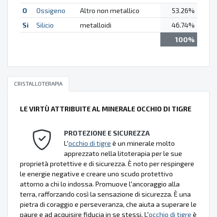
O
Ossigeno
Altro non metallico
53.26%
Si
Silicio
metalloidi
46.74%
100%
CRISTALLOTERAPIA
LE VIRTÙ ATTRIBUITE AL MINERALE OCCHIO DI TIGRE
PROTEZIONE E SICUREZZA
L'
occhio di tigre
è un minerale molto
apprezzato nella litoterapia per le sue
proprietà protettive e di sicurezza. È noto per respingere
le energie negative e creare uno scudo protettivo
attorno a chi lo indossa. Promuove l'ancoraggio alla
terra, rafforzando così la sensazione di sicurezza. È una
pietra di coraggio e perseveranza, che aiuta a superare le
paure e ad acquisire fiducia in se stessi. L'
occhio di tigre
è