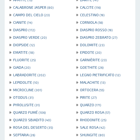
»
»
CALABRONE JASPER
CALCITE
(80)
(116)
»
»
CAMPO DEL CIELO
CELESTINO
(23)
(19)
»
»
CIANITE
CORNIOLA
(14)
(56)
»
»
DIASPRO
DIASPRO ROSSO
(172)
(19)
»
»
DIASPRO VERDE
DIASPRO ZEBRATO
(20)
(27)
»
»
DIOPSIDE
DOLOMITE
(12)
(23)
»
»
EMATITE
EPIDOTE
(18)
(20)
»
»
FLUORITE
GARNIÈRITE
(25)
(23)
»
»
GIADA
GOETHITE
(20)
(26)
»
»
LABRADORITE
LEGNO PIETRIFICATO
(202)
(12)
»
»
LEPIDOLITE
MALACHITE
(10)
(13)
»
»
MICROCLINE
ORTOCERA
(301)
(55)
»
»
OTODUS
PIRITE
(31)
(27)
»
»
PYROLUSITE
QUARZO
(31)
(171)
»
»
QUARZO FUMÉ
QUARZO ROSA
(106)
(57)
»
»
QUARZO SBIADITO
RHODONITE
(40)
(25)
»
»
ROSA DEL DESERTO
SALE ROSA
(35)
(42)
»
»
SEPTARIA
SHUNGITE
(26)
(80)