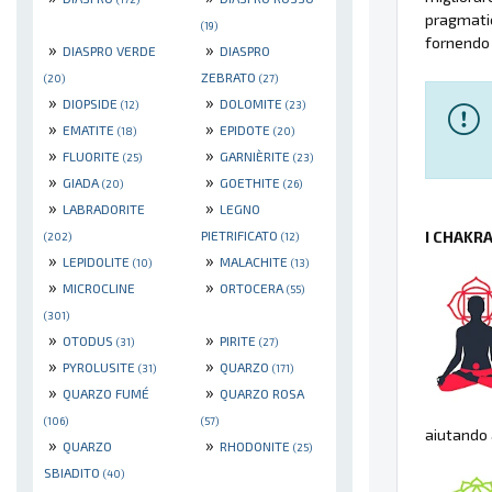
pragmatic
(19)
fornendo 
»
»
DIASPRO VERDE
DIASPRO
ZEBRATO
(20)
(27)
»
»
DIOPSIDE
DOLOMITE
(12)
(23)
»
»
EMATITE
EPIDOTE
(18)
(20)
»
»
FLUORITE
GARNIÈRITE
(25)
(23)
»
»
GIADA
GOETHITE
(20)
(26)
»
»
LABRADORITE
LEGNO
PIETRIFICATO
I CHAKR
(202)
(12)
»
»
LEPIDOLITE
MALACHITE
(10)
(13)
»
»
MICROCLINE
ORTOCERA
(55)
(301)
»
»
OTODUS
PIRITE
(31)
(27)
»
»
PYROLUSITE
QUARZO
(31)
(171)
»
»
QUARZO FUMÉ
QUARZO ROSA
(106)
(57)
aiutando 
»
»
QUARZO
RHODONITE
(25)
SBIADITO
(40)