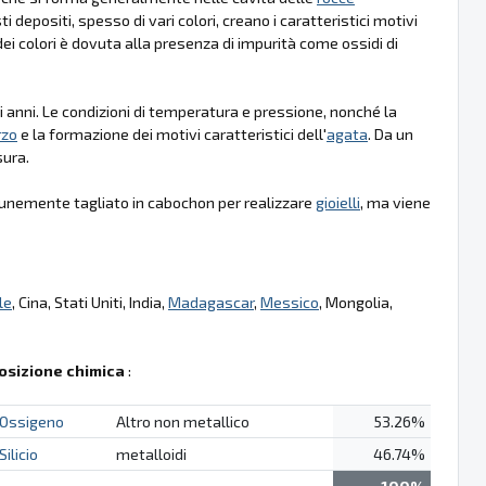
i depositi, spesso di vari colori, creano i caratteristici motivi
dei colori è dovuta alla presenza di impurità come ossidi di
 anni. Le condizioni di temperatura e pressione, nonché la
rzo
e la formazione dei motivi caratteristici dell'
agata
. Da un
sura.
munemente tagliato in cabochon per realizzare
gioielli
, ma viene
le
, Cina, Stati Uniti, India,
Madagascar
,
Messico
, Mongolia,
sizione chimica
:
Ossigeno
Altro non metallico
53.26%
Silicio
metalloidi
46.74%