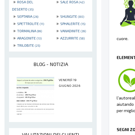
»
»
ROSA DEL
SALE ROSA
(42)
DESERTO
(35)
»
»
SEPTARIA
SHUNGITE
(26)
(80)
»
»
SPETTROLITE
SPHALERITE
(11)
(15)
»
»
TORMALINA
VANADINITE
(99)
(39)
»
»
ARAGONITE
AZZURRITE
cuore.
(13)
(58)
»
TRILOBITE
(25)
ELEMENT
BLOG - NOTIZIA
VENERDÌ 19
GIUGNO 2026
l'autorea
aiutando a
per migli
SEGNI Z
VALUTAZIONI DEI CLIENTI