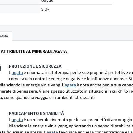
Oxyde
SiO
2
RAPIA
Ù ATTRIBUITE AL MINERALE AGATA
PROTEZIONE E SICUREZZA
L'
agata
è rinomata in litoterapia per le sue proprietà protettive e
come scudo contro le energie negative e le influenze dannose. Si ri
ilanciando le energie yin e yang. L'
agata
è nota anche per la sua capac
erale di benessere. Viene spesso utilizzato in situazioni in cui chi lo 
a, come quando si viaggia o in ambienti stressanti.
RADICAMENTO E STABILITÀ
L'
agata
è un minerale rinomato per le sue proprietà di ancoraggio e
bilanciare le energie yin e yang, apportando un senso di stabilità 
 la fiducia in se stessi. L'
agata
favorisce anche la concentrazione e l'an