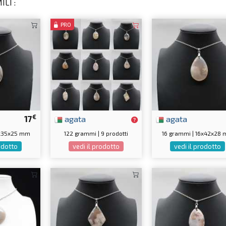
LI :
PRO
€
17
agata
agata
4x35x25 mm
122 grammi | 9 prodotti
16 grammi | 16x42x28
rodotto
vedi il prodotto
vedi il prodotto