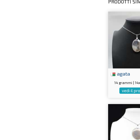
PRODOTTI SIMI
agata
14 grammi | 1
vedi il p