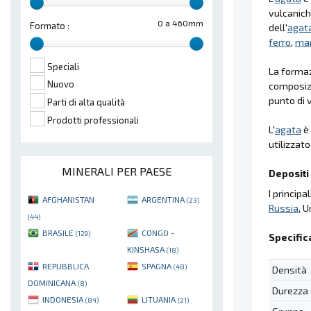
vulcaniche
0 a 460mm
Formato :
dell'
agat
ferro
,
ma
Speciali
La formaz
Nuovo
composizi
punto di 
Parti di alta qualità
Prodotti professionali
L'
agata
è 
utilizzat
MINERALI PER PAESE
Depositi 
I princip
AFGHANISTAN
ARGENTINA
(23)
Russia
, U
(44)
BRASILE
CONGO -
(129)
Specific
KINSHASA
(18)
REPUBBLICA
SPAGNA
(48)
Densità
DOMINICANA
(8)
Durezza
INDONESIA
LITUANIA
(84)
(21)