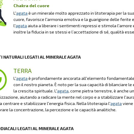
Chakra del cuore
L'
agata
è un minerale molto apprezzato in litoterapia per la sua
cuore, favorisce l'armonia emotiva e la guarigione delle ferite e
l'
agata
aiuta a liberare i sentimenti repressi e stimola l'amore
inoltre la fiducia in se stessi e l’accettazione di sé, qualità es
I NATURALI LEGATI AL MINERALE AGATA
TERRA
L'
agata
è profondamente ancorata all'elemento fondamentale Te
con il nostro pianeta. È noto per la sua capacità di bilanciare le
la crescita spirituale. L'
agata
, come pietra terrestre, è anche 
lizzazione, aiutando a radicare la mente nel corpo e a stabilizzare l'aura
 centrare e stabilizzare l'energia fisica. Nella litoterapia l'
agata
viene 
orare la concentrazione, la percezione e le capacità analitiche.
ODIACALI LEGATI AL MINERALE AGATA