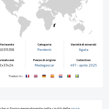
iferimento
Categoria
Varietà di minerali
50315358
Pendenti
Agata
ormato mm
Paese di origine
Collection
2x37x24
Madagascar
497 - aprile 2025
:
Traduci in
, che si forma generalmente nelle cavità delle
rocce