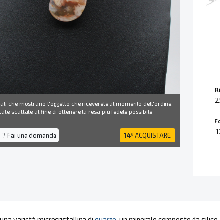
R
2
ali che mostrano l'oggetto che riceverete al momento dell'ordine.
ate scattate al fine di ottenere la resa più fedele possibile
F
1
i ? Fai una domanda
14
ACQUISTARE
€
una varietà microcristallina di
quarzo
, un minerale composto da silice