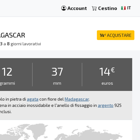
Account
Cestino
IT
DAGASCAR
14
ACQUISTARE
€
a
3
a
8
giorni lavorativi
12
37
14
€
grammi
mm
euros
lo in pietra di
agata
con fiore del
Madagascar
.
ena in acciaio inossidabile e l'anello di fissaggio in
argento
925
nclusi.