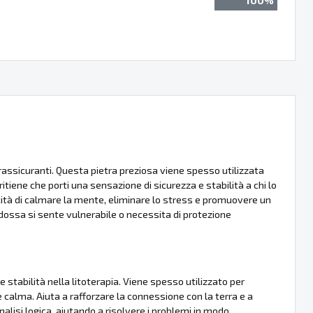
100%
 rassicuranti. Questa pietra preziosa viene spesso utilizzata
tiene che porti una sensazione di sicurezza e stabilità a chi lo
ità di calmare la mente, eliminare lo stress e promuovere un
indossa si sente vulnerabile o necessita di protezione
 stabilità nella litoterapia. Viene spesso utilizzato per
e calma. Aiuta a rafforzare la connessione con la terra e a
alisi logica, aiutando a risolvere i problemi in modo