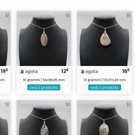
€
€
€
19
agata
12
agata
16
 mm
10 grammi | 10x36x18 mm
13 grammi | 13x37x26 mm
vedi il prodotto
vedi il prodotto