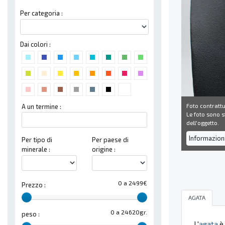
Per categoria :
Dai colori :
Foto contrattu
A un termine :
Le foto sono st
dell'oggetto.
Informazion
Per tipo di
Per paese di
minerale :
origine :
0 a 2499€
Prezzo :
AGATA
0 a 24620gr.
peso :
L'
agata
è 