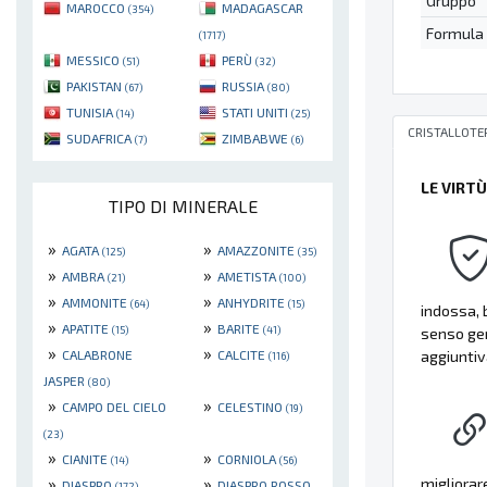
Gruppo
MAROCCO
MADAGASCAR
(354)
Formula
(1717)
MESSICO
PERÙ
(51)
(32)
PAKISTAN
RUSSIA
(67)
(80)
TUNISIA
STATI UNITI
(14)
(25)
CRISTALLOTE
SUDAFRICA
ZIMBABWE
(7)
(6)
LE VIRT
TIPO DI MINERALE
»
»
AGATA
AMAZZONITE
(125)
(35)
»
»
AMBRA
AMETISTA
(21)
(100)
»
»
AMMONITE
ANHYDRITE
(64)
(15)
indossa, b
»
»
APATITE
BARITE
(15)
(41)
senso gen
»
»
CALABRONE
CALCITE
aggiuntiv
(116)
JASPER
(80)
»
»
CAMPO DEL CIELO
CELESTINO
(19)
(23)
»
»
CIANITE
CORNIOLA
(14)
(56)
»
»
migliorare
DIASPRO
DIASPRO ROSSO
(172)