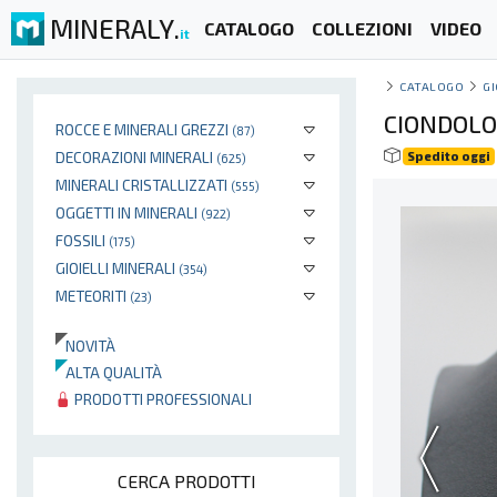
MINERALY.
CATALOGO
COLLEZIONI
VIDEO
it
CATALOGO
GI
CIONDOLO 
ROCCE E MINERALI GREZZI
(87)
DECORAZIONI MINERALI
Spedito oggi
(625)
MINERALI CRISTALLIZZATI
(555)
OGGETTI IN MINERALI
(922)
FOSSILI
(175)
GIOIELLI MINERALI
(354)
METEORITI
(23)
NOVITÀ
ALTA QUALITÀ
PRODOTTI PROFESSIONALI
CERCA PRODOTTI