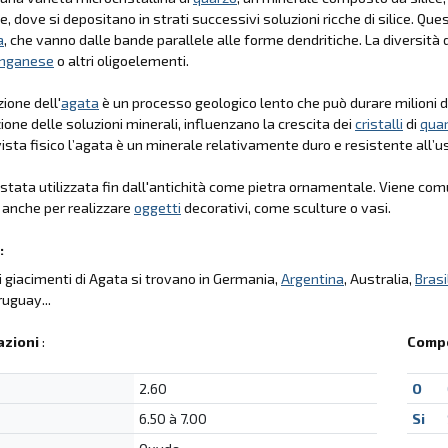
, dove si depositano in strati successivi soluzioni ricche di silice. Quest
a
, che vanno dalle bande parallele alle forme dendritiche. La diversità 
nganese
o altri oligoelementi.
ione dell'
agata
è un processo geologico lento che può durare milioni di
one delle soluzioni minerali, influenzano la crescita dei
cristalli
di
qua
vista fisico l’agata è un minerale relativamente duro e resistente all’u
stata utilizzata fin dall'antichità come pietra ornamentale. Viene co
o anche per realizzare
oggetti
decorativi, come sculture o vasi.
:
ali giacimenti di Agata si trovano in Germania,
Argentina
, Australia,
Brasi
ruguay...
azioni
:
Compo
2.60
O
6.50 à 7.00
Si