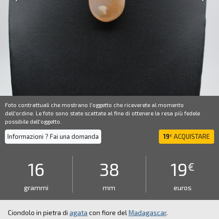
Foto contrattuali che mostrano l'oggetto che riceverete al momento
dell'ordine. Le foto sono state scattate al fine di ottenere la resa più fedele
possibile dell'oggetto.
Informazioni ? Fai una domanda
19
ACQUISTARE
€
16
38
19
€
grammi
mm
euros
Ciondolo in pietra di
agata
con fiore del
Madagascar
.