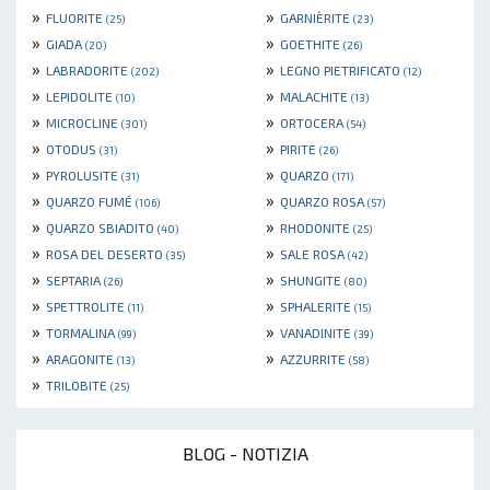
»
»
FLUORITE
GARNIÈRITE
(25)
(23)
»
»
GIADA
GOETHITE
(20)
(26)
»
»
LABRADORITE
LEGNO PIETRIFICATO
(202)
(12)
»
»
LEPIDOLITE
MALACHITE
(10)
(13)
»
»
MICROCLINE
ORTOCERA
(301)
(54)
»
»
OTODUS
PIRITE
(31)
(26)
»
»
PYROLUSITE
QUARZO
(31)
(171)
»
»
QUARZO FUMÉ
QUARZO ROSA
(106)
(57)
»
»
QUARZO SBIADITO
RHODONITE
(40)
(25)
»
»
ROSA DEL DESERTO
SALE ROSA
(35)
(42)
»
»
SEPTARIA
SHUNGITE
(26)
(80)
»
»
SPETTROLITE
SPHALERITE
(11)
(15)
»
»
TORMALINA
VANADINITE
(99)
(39)
»
»
ARAGONITE
AZZURRITE
(13)
(58)
»
TRILOBITE
(25)
BLOG - NOTIZIA