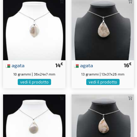
€
€
agata
14
agata
16
10 grammi | 36x24x7 mm
13 grammi | 13x37x26 mm
vedi il prodotto
vedi il prodotto