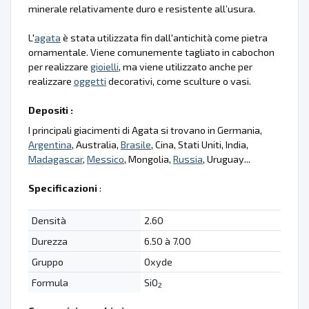
minerale relativamente duro e resistente all’usura.
L'
agata
è stata utilizzata fin dall'antichità come pietra
ornamentale. Viene comunemente tagliato in cabochon
per realizzare
gioielli
, ma viene utilizzato anche per
realizzare
oggetti
decorativi, come sculture o vasi.
Depositi :
I principali giacimenti di Agata si trovano in Germania,
Argentina
, Australia,
Brasile
, Cina, Stati Uniti, India,
Madagascar
,
Messico
, Mongolia,
Russia
, Uruguay...
Specificazioni
:
Densità
2.60
Durezza
6.50 à 7.00
Gruppo
Oxyde
Formula
SiO
2