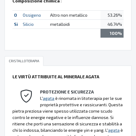
Composizione chimica
:
O
Ossigeno
Altro non metallico
53.26%
Si
Silicio
metalloidi
46.74%
100%
CRISTALLOTERAPIA
LE VIRTÙ ATTRIBUITE AL MINERALE AGATA
PROTEZIONE E SICUREZZA
L'
agata
è rinomata in litoterapia per le sue
proprietà protettive e rassicuranti. Questa
pietra preziosa viene spesso utilizzata come scudo
contro le energie negative e le influenze dannose. Si
ritiene che porti una sensazione di sicurezza e stabilità a
chi lo indossa, bilanciando le energie yin e yang. L'
agata
è