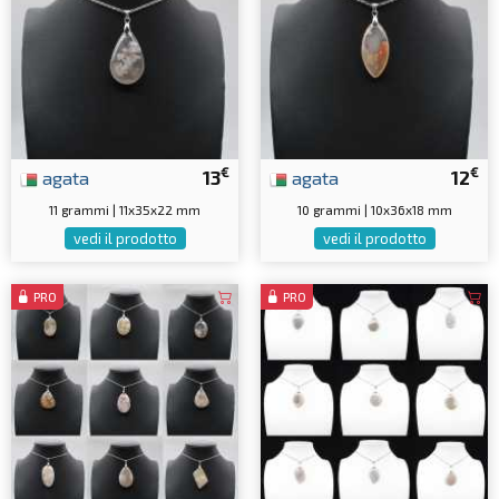
€
€
agata
13
agata
12
11 grammi | 11x35x22 mm
10 grammi | 10x36x18 mm
vedi il prodotto
vedi il prodotto
PRO
PRO