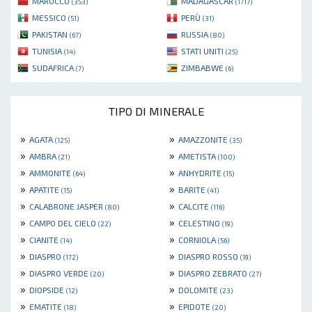
MAROCCO
MADAGASCAR
(353)
(1717)
MESSICO
PERÙ
(51)
(31)
PAKISTAN
RUSSIA
(67)
(80)
TUNISIA
STATI UNITI
(14)
(25)
SUDAFRICA
ZIMBABWE
(7)
(6)
TIPO DI MINERALE
»
»
AGATA
AMAZZONITE
(125)
(35)
»
»
AMBRA
AMETISTA
(21)
(100)
»
»
AMMONITE
ANHYDRITE
(64)
(15)
»
»
APATITE
BARITE
(15)
(41)
»
»
CALABRONE JASPER
CALCITE
(80)
(116)
»
»
CAMPO DEL CIELO
CELESTINO
(22)
(19)
»
»
CIANITE
CORNIOLA
(14)
(56)
»
»
DIASPRO
DIASPRO ROSSO
(172)
(19)
»
»
DIASPRO VERDE
DIASPRO ZEBRATO
(20)
(27)
»
»
DIOPSIDE
DOLOMITE
(12)
(23)
»
»
EMATITE
EPIDOTE
(18)
(20)