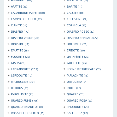
AMMONITE
ANHYDRITE
(64)
(15)
»
»
APATITE
BARITE
(15)
(41)
»
»
CALABRONE JASPER
CALCITE
(80)
(116)
»
»
CAMPO DEL CIELO
CELESTINO
(22)
(19)
»
»
CIANITE
CORNIOLA
(14)
(56)
»
»
DIASPRO
DIASPRO ROSSO
(172)
(19)
»
»
DIASPRO VERDE
DIASPRO ZEBRATO
(20)
(27)
»
»
DIOPSIDE
DOLOMITE
(12)
(23)
»
»
EMATITE
EPIDOTE
(18)
(20)
»
»
FLUORITE
GARNIÈRITE
(25)
(23)
»
»
GIADA
GOETHITE
(20)
(26)
»
»
LABRADORITE
LEGNO PIETRIFICATO
(202)
(12)
»
»
LEPIDOLITE
MALACHITE
(10)
(13)
»
»
MICROCLINE
ORTOCERA
(301)
(54)
»
»
OTODUS
PIRITE
(31)
(26)
»
»
PYROLUSITE
QUARZO
(31)
(171)
»
»
QUARZO FUMÉ
QUARZO ROSA
(106)
(57)
»
»
QUARZO SBIADITO
RHODONITE
(40)
(25)
»
»
ROSA DEL DESERTO
SALE ROSA
(35)
(42)