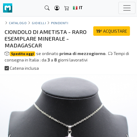
IT
CATALOGO
GIOIELLI
PENDENTI
CIONDOLO DI AMETISTA - RARO
19
ACQUISTARE
€
ESEMPLARE MINERALE -
MADAGASCAR
se ordinato
prima di mezzogiorno
.
Tempi di
Spedito oggi
consegna in Italia : da
3
a
8
giorni lavorativi
Catena inclusa