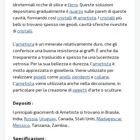
idrotermali ricche di silice e
ferro
. Queste soluzioni
depositano gradualmente il
quarzo
sulle pareti di queste
cavità, formando così
cristalli
di
ametista
. I
cristalli
più
belli si trovano spesso nei geodi, cavità sferiche rivestite
di
cristalli
.
L'
ametista
è un minerale relativamente duro, che gli
conferisce una buona resistenza ai graffi. È anche da
trasparente a traslucido e spesso ha una lucentezza
vetrosa. Per la sua bellezza e durezza, l'
ametista
è
molto apprezzata in gioielleria. Viene utilizzato per
realizzare
gioielli
come
anelli
,
pendenti
e
collane
.
L'
ametista
viene utilizzata anche nella decorazione, in
particolare per la creazione di
oggetti
d'arte o sculture.
Depositi :
I principali giacimenti di Ametista si trovano in Brasile,
India,
Russia
,
Uruguay
, Canada, Stati Uniti,
Madagascar
,
Messico
, Tanzania, Zambia...
Specificazioni
: