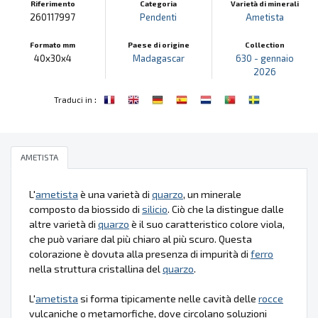
Riferimento
Categoria
Varietà di minerali
260117997
Pendenti
Ametista
Formato mm
Paese di origine
Collection
40x30x4
Madagascar
630 - gennaio
2026
:
Traduci in
AMETISTA
L'
ametista
è una varietà di
quarzo
, un minerale
composto da biossido di
silicio
. Ciò che la distingue dalle
altre varietà di
quarzo
è il suo caratteristico colore viola,
che può variare dal più chiaro al più scuro. Questa
colorazione è dovuta alla presenza di impurità di
ferro
nella struttura cristallina del
quarzo
.
L'
ametista
si forma tipicamente nelle cavità delle
rocce
vulcaniche o metamorfiche, dove circolano soluzioni