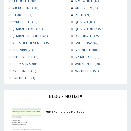
»
»
LEPIDOLITE
MALACHITE
(10)
(12)
»
»
MICROCLINE
ORTOCERA
(301)
(54)
»
»
OTODUS
PIRITE
(30)
(26)
»
»
PYROLUSITE
QUARZO
(31)
(165)
»
»
QUARZO FUMÉ
QUARZO ROSA
(105)
(56)
»
»
QUARZO SBIADITO
RHODONITE
(40)
(25)
»
»
ROSA DEL DESERTO
SALE ROSA
(35)
(42)
»
»
SEPTARIA
SHUNGITE
(26)
(80)
»
»
SPETTROLITE
SPHALERITE
(11)
(15)
»
»
TORMALINA
VANADINITE
(98)
(39)
»
»
ARAGONITE
AZZURRITE
(13)
(58)
»
TRILOBITE
(23)
BLOG - NOTIZIA
VENERDÌ 19 GIUGNO 2026