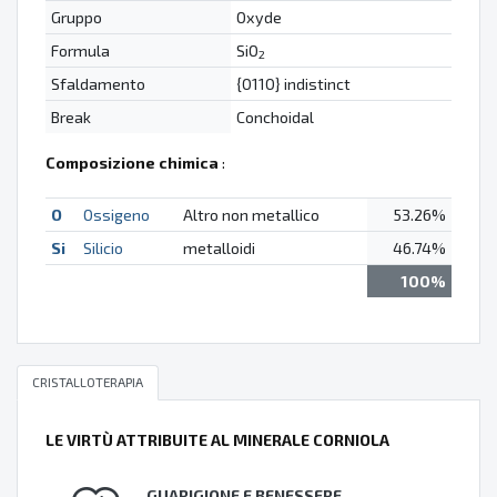
Gruppo
Oxyde
Formula
SiO
2
Sfaldamento
{0110} indistinct
Break
Conchoidal
Composizione chimica
:
O
Ossigeno
Altro non metallico
53.26%
Si
Silicio
metalloidi
46.74%
100%
CRISTALLOTERAPIA
LE VIRTÙ ATTRIBUITE AL MINERALE CORNIOLA
GUARIGIONE E BENESSERE