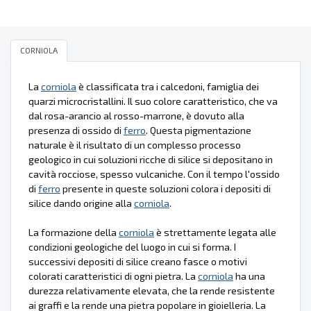
CORNIOLA
La
corniola
è classificata tra i calcedoni, famiglia dei
quarzi microcristallini. Il suo colore caratteristico, che va
dal rosa-arancio al rosso-marrone, è dovuto alla
presenza di ossido di
ferro
. Questa pigmentazione
naturale è il risultato di un complesso processo
geologico in cui soluzioni ricche di silice si depositano in
cavità rocciose, spesso vulcaniche. Con il tempo l'ossido
di
ferro
presente in queste soluzioni colora i depositi di
silice dando origine alla
corniola
.
La formazione della
corniola
è strettamente legata alle
condizioni geologiche del luogo in cui si forma. I
successivi depositi di silice creano fasce o motivi
colorati caratteristici di ogni pietra. La
corniola
ha una
durezza relativamente elevata, che la rende resistente
ai graffi e la rende una pietra popolare in gioielleria. La