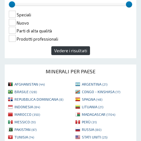
Speciali
Nuovo
Parti di alta qualità
Prodotti professionali
Vedere i risultati
MINERALI PER PAESE
AFGHANISTAN
ARGENTINA
(44)
(21)
BRASILE
CONGO - KINSHASA
(128)
(17)
REPUBBLICA DOMINICANA
SPAGNA
(8)
(48)
INDONESIA
LITUANIA
(84)
(21)
MAROCCO
MADAGASCAR
(350)
(1704)
MESSICO
PERÙ
(51)
(31)
PAKISTAN
RUSSIA
(67)
(80)
TUNISIA
STATI UNITI
(14)
(25)