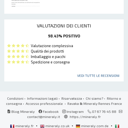
VALUTAZIONI DEI CLIENTI
98.43% POSITIVO
Valutazione complessiva
Qualità dei prodotti
Imballaggio e pacchi
Spedizione e consegna
VEDI TUTTE LE RECENSIONI
Condizioni
•
Informazioni legali
•
Riservatezza
•
Chi siamo?
•
Ritorno e
consegna
•
Accesso professionale
• Ravaka
&
Mineraly Rennes France
Blog Mineraly
Facebook
Instagram
07 67 76 45 88
contact@mineraly.it
https://mineraly.fr
•
•
•
mineraly.fr
mineraly.co.uk
mineraly.com.de