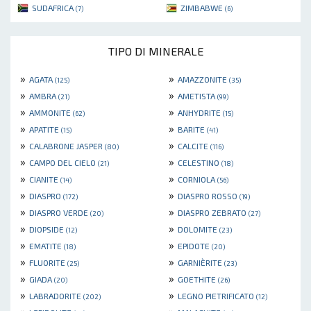
SUDAFRICA
ZIMBABWE
(7)
(6)
TIPO DI MINERALE
»
»
AGATA
AMAZZONITE
(125)
(35)
»
»
AMBRA
AMETISTA
(21)
(99)
»
»
AMMONITE
ANHYDRITE
(62)
(15)
»
»
APATITE
BARITE
(15)
(41)
»
»
CALABRONE JASPER
CALCITE
(80)
(116)
»
»
CAMPO DEL CIELO
CELESTINO
(21)
(18)
»
»
CIANITE
CORNIOLA
(14)
(56)
»
»
DIASPRO
DIASPRO ROSSO
(172)
(19)
»
»
DIASPRO VERDE
DIASPRO ZEBRATO
(20)
(27)
»
»
DIOPSIDE
DOLOMITE
(12)
(23)
»
»
EMATITE
EPIDOTE
(18)
(20)
»
»
FLUORITE
GARNIÈRITE
(25)
(23)
»
»
GIADA
GOETHITE
(20)
(26)
»
»
LABRADORITE
LEGNO PIETRIFICATO
(202)
(12)