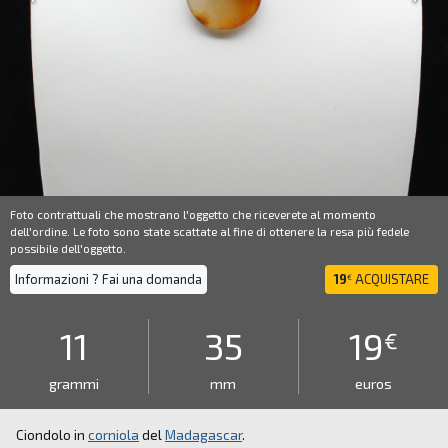
Foto contrattuali che mostrano l'oggetto che riceverete al momento
dell'ordine. Le foto sono state scattate al fine di ottenere la resa più fedele
possibile dell'oggetto.
Informazioni ? Fai una domanda
19
ACQUISTARE
€
11
35
19
€
grammi
mm
euros
Ciondolo in
corniola
del
Madagascar
.