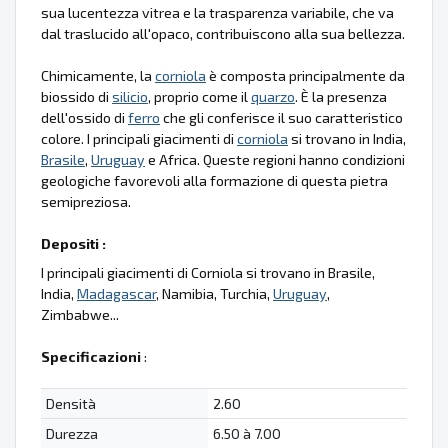
sua lucentezza vitrea e la trasparenza variabile, che va
dal traslucido all'opaco, contribuiscono alla sua bellezza.
Chimicamente, la
corniola
è composta principalmente da
biossido di
silicio
, proprio come il
quarzo
. È la presenza
dell'ossido di
ferro
che gli conferisce il suo caratteristico
colore. I principali giacimenti di
corniola
si trovano in India,
Brasile
,
Uruguay
e Africa. Queste regioni hanno condizioni
geologiche favorevoli alla formazione di questa pietra
semipreziosa.
Depositi :
I principali giacimenti di Corniola si trovano in Brasile,
India,
Madagascar
, Namibia, Turchia,
Uruguay
,
Zimbabwe...
Specificazioni
:
Densità
2.60
Durezza
6.50 à 7.00