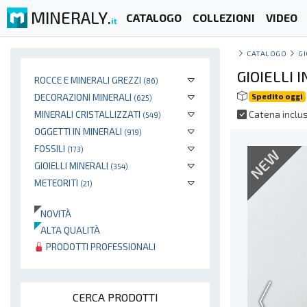
MINERALY.
CATALOGO
COLLEZIONI
VIDEO
it
CATALOGO
GI
GIOIELLI
ROCCE E MINERALI GREZZI
(86)
DECORAZIONI MINERALI
Spedito oggi
(625)
MINERALI CRISTALLIZZATI
Catena inclu
(549)
OGGETTI IN MINERALI
(919)
FOSSILI
(173)
NEW
GIOIELLI MINERALI
(354)
METEORITI
(21)
NOVITÀ
ALTA QUALITÀ
PRODOTTI PROFESSIONALI
CERCA PRODOTTI