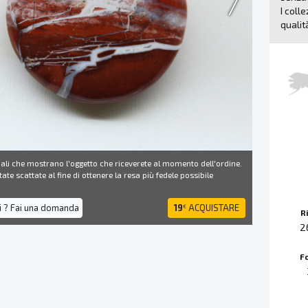
I coll
qualit
ali che mostrano l'oggetto che riceverete al momento dell'ordine.
ate scattate al fine di ottenere la resa più fedele possibile
i ? Fai una domanda
19
ACQUISTARE
€
R
2
F