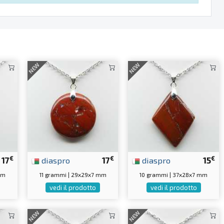
NEW
NEW
€
€
€
17
diaspro
17
diaspro
15
mm
11 grammi | 29x29x7 mm
10 grammi | 37x28x7 mm
vedi il prodotto
vedi il prodotto
NEW
NEW