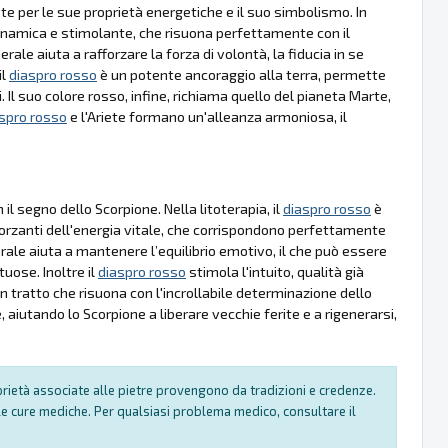
te per le sue proprietà energetiche e il suo simbolismo. In
dinamica e stimolante, che risuona perfettamente con il
e aiuta a rafforzare la forza di volontà, la fiducia in se
il
diaspro rosso
è un potente ancoraggio alla terra, permette
i. Il suo colore rosso, infine, richiama quello del pianeta Marte,
spro rosso
e l'Ariete formano un'alleanza armoniosa, il
l segno dello Scorpione. Nella litoterapia, il
diaspro rosso
è
fforzanti dell'energia vitale, che corrispondono perfettamente
ale aiuta a mantenere l’equilibrio emotivo, il che può essere
uose. Inoltre il
diaspro rosso
stimola l'intuito, qualità già
 tratto che risuona con l'incrollabile determinazione dello
 aiutando lo Scorpione a liberare vecchie ferite e a rigenerarsi,
oprietà associate alle pietre provengono da tradizioni e credenze.
e cure mediche. Per qualsiasi problema medico, consultare il