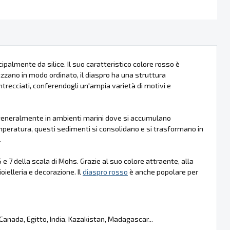
palmente da silice. Il suo caratteristico colore rosso è
llizzano in modo ordinato, il diaspro ha una struttura
recciati, conferendogli un'ampia varietà di motivi e
generalmente in ambienti marini dove si accumulano
temperatura, questi sedimenti si consolidano e si trasformano in
.
e 7 della scala di Mohs. Grazie al suo colore attraente, alla
ielleria e decorazione. Il
diaspro rosso
è anche popolare per
 Canada, Egitto, India, Kazakistan, Madagascar...