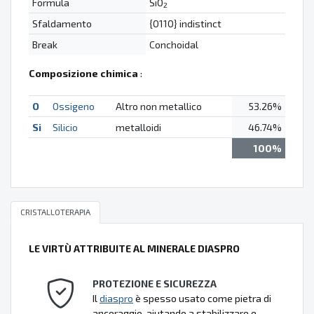
Formula
SiO
2
Sfaldamento
{0110} indistinct
Break
Conchoidal
Composizione chimica
:
O
Ossigeno
Altro non metallico
53.26%
Si
Silicio
metalloidi
46.74%
100%
CRISTALLOTERAPIA
LE VIRTÙ ATTRIBUITE AL MINERALE DIASPRO
PROTEZIONE E SICUREZZA
Il
diaspro
è spesso usato come pietra di
ancoraggio, aiutando a stabilizzare e