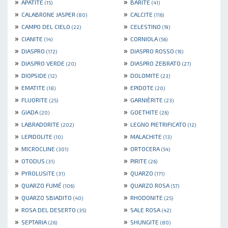
»
»
APATITE
BARITE
(15)
(41)
»
»
CALABRONE JASPER
CALCITE
(80)
(116)
»
»
CAMPO DEL CIELO
CELESTINO
(22)
(19)
»
»
CIANITE
CORNIOLA
(14)
(56)
»
»
DIASPRO
DIASPRO ROSSO
(172)
(19)
»
»
DIASPRO VERDE
DIASPRO ZEBRATO
(20)
(27)
»
»
DIOPSIDE
DOLOMITE
(12)
(23)
»
»
EMATITE
EPIDOTE
(18)
(20)
»
»
FLUORITE
GARNIÈRITE
(25)
(23)
»
»
GIADA
GOETHITE
(20)
(26)
»
»
LABRADORITE
LEGNO PIETRIFICATO
(202)
(12)
»
»
LEPIDOLITE
MALACHITE
(10)
(13)
»
»
MICROCLINE
ORTOCERA
(301)
(54)
»
»
OTODUS
PIRITE
(31)
(26)
»
»
PYROLUSITE
QUARZO
(31)
(171)
»
»
QUARZO FUMÉ
QUARZO ROSA
(106)
(57)
»
»
QUARZO SBIADITO
RHODONITE
(40)
(25)
»
»
ROSA DEL DESERTO
SALE ROSA
(35)
(42)
»
»
SEPTARIA
SHUNGITE
(26)
(80)