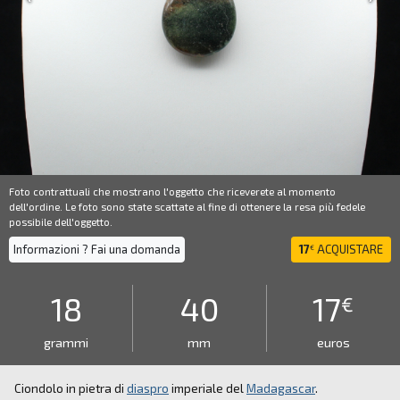
Foto contrattuali che mostrano l'oggetto che riceverete al momento
dell'ordine. Le foto sono state scattate al fine di ottenere la resa più fedele
possibile dell'oggetto.
Informazioni ? Fai una domanda
17
ACQUISTARE
€
18
40
17
€
grammi
mm
euros
Ciondolo in pietra di
diaspro
imperiale del
Madagascar
.