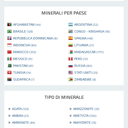
MINERALI PER PAESE
AFGHANISTAN
ARGENTINA
(44)
(22)
BRASILE
CONGO - KINSHASA
(129)
(18)
REPUBBLICA DOMINICANA
SPAGNA
(8)
(48)
INDONESIA
LITUANIA
(84)
(21)
MAROCCO
MADAGASCAR
(353)
(1717)
MESSICO
PERÙ
(51)
(31)
PAKISTAN
RUSSIA
(67)
(80)
TUNISIA
STATI UNITI
(14)
(25)
SUDAFRICA
ZIMBABWE
(7)
(6)
TIPO DI MINERALE
»
»
AGATA
AMAZZONITE
(125)
(35)
»
»
AMBRA
AMETISTA
(21)
(100)
»
»
AMMONITE
ANHYDRITE
(64)
(15)