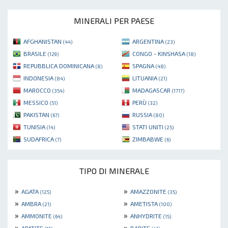
MINERALI PER PAESE
AFGHANISTAN
ARGENTINA
(44)
(23)
BRASILE
CONGO - KINSHASA
(129)
(18)
REPUBBLICA DOMINICANA
SPAGNA
(8)
(48)
INDONESIA
LITUANIA
(84)
(21)
MAROCCO
MADAGASCAR
(354)
(1717)
MESSICO
PERÙ
(51)
(32)
PAKISTAN
RUSSIA
(67)
(80)
TUNISIA
STATI UNITI
(14)
(25)
SUDAFRICA
ZIMBABWE
(7)
(6)
TIPO DI MINERALE
»
»
AGATA
AMAZZONITE
(125)
(35)
»
»
AMBRA
AMETISTA
(21)
(100)
»
»
AMMONITE
ANHYDRITE
(64)
(15)
»
»
APATITE
BARITE