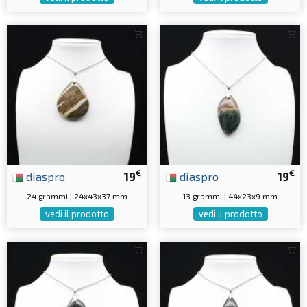
€
€
diaspro
19
diaspro
19
24 grammi | 24x43x37 mm
13 grammi | 44x23x9 mm
vedi il prodotto
vedi il prodotto