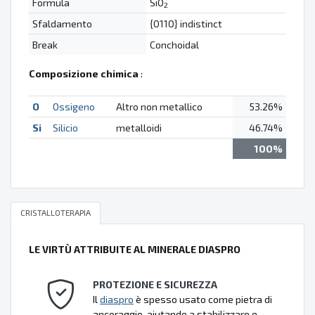
Formula
SiO
2
Sfaldamento
{0110} indistinct
Break
Conchoidal
Composizione chimica
:
O
Ossigeno
Altro non metallico
53.26%
Si
Silicio
metalloidi
46.74%
100%
CRISTALLOTERAPIA
LE VIRTÙ ATTRIBUITE AL MINERALE DIASPRO
PROTEZIONE E SICUREZZA
Il
diaspro
è spesso usato come pietra di
ancoraggio, aiutando a stabilizzare e