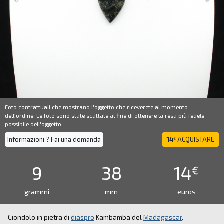
Foto contrattuali che mostrano l'oggetto che riceverete al momento
dell'ordine. Le foto sono state scattate al fine di ottenere la resa più fedele
possibile dell'oggetto.
Informazioni ? Fai una domanda
14
ACQUISTARE
€
9
38
14
€
grammi
mm
euros
Ciondolo in pietra di
diaspro
Kambamba del
Madagascar
.