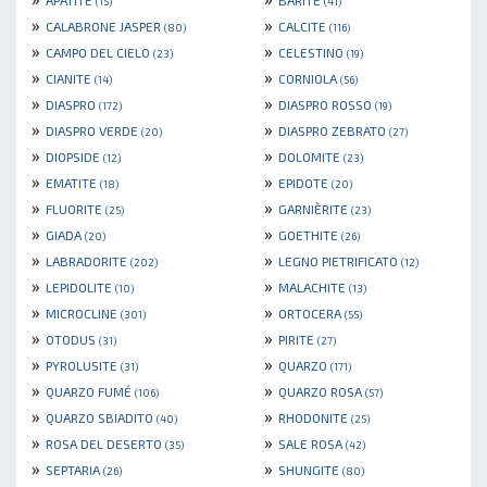
(15)
(41)
»
»
CALABRONE JASPER
CALCITE
(80)
(116)
»
»
CAMPO DEL CIELO
CELESTINO
(23)
(19)
»
»
CIANITE
CORNIOLA
(14)
(56)
»
»
DIASPRO
DIASPRO ROSSO
(172)
(19)
»
»
DIASPRO VERDE
DIASPRO ZEBRATO
(20)
(27)
»
»
DIOPSIDE
DOLOMITE
(12)
(23)
»
»
EMATITE
EPIDOTE
(18)
(20)
»
»
FLUORITE
GARNIÈRITE
(25)
(23)
»
»
GIADA
GOETHITE
(20)
(26)
»
»
LABRADORITE
LEGNO PIETRIFICATO
(202)
(12)
»
»
LEPIDOLITE
MALACHITE
(10)
(13)
»
»
MICROCLINE
ORTOCERA
(301)
(55)
»
»
OTODUS
PIRITE
(31)
(27)
»
»
PYROLUSITE
QUARZO
(31)
(171)
»
»
QUARZO FUMÉ
QUARZO ROSA
(106)
(57)
»
»
QUARZO SBIADITO
RHODONITE
(40)
(25)
»
»
ROSA DEL DESERTO
SALE ROSA
(35)
(42)
»
»
SEPTARIA
SHUNGITE
(26)
(80)