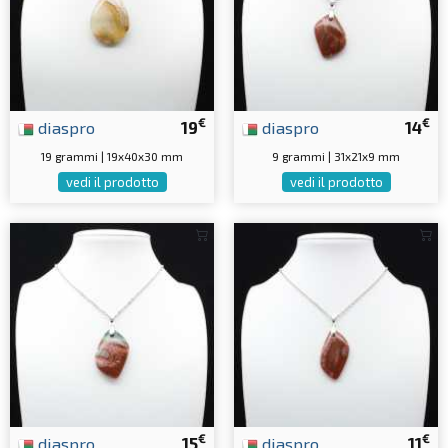
€
€
diaspro
19
diaspro
14
19 grammi | 19x40x30 mm
9 grammi | 31x21x9 mm
vedi il prodotto
vedi il prodotto
€
€
diaspro
15
diaspro
11