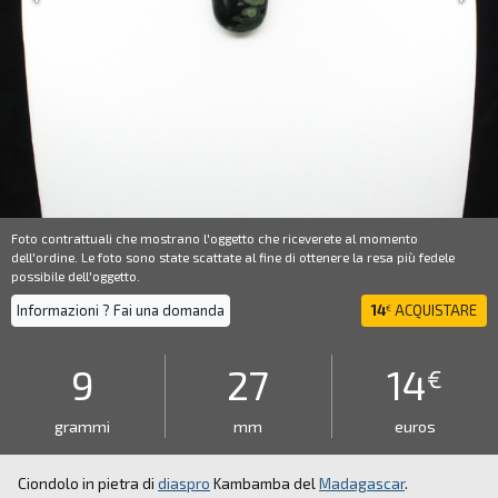
Foto contrattuali che mostrano l'oggetto che riceverete al momento
dell'ordine. Le foto sono state scattate al fine di ottenere la resa più fedele
possibile dell'oggetto.
Informazioni ? Fai una domanda
14
ACQUISTARE
€
9
27
14
€
grammi
mm
euros
Ciondolo in pietra di
diaspro
Kambamba del
Madagascar
.