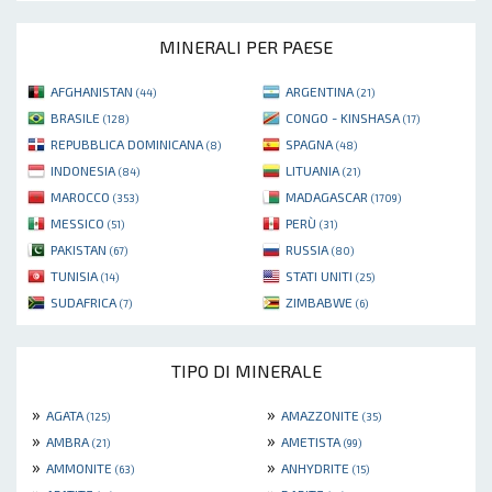
MINERALI PER PAESE
AFGHANISTAN
ARGENTINA
(44)
(21)
BRASILE
CONGO - KINSHASA
(128)
(17)
REPUBBLICA DOMINICANA
SPAGNA
(8)
(48)
INDONESIA
LITUANIA
(84)
(21)
MAROCCO
MADAGASCAR
(353)
(1709)
MESSICO
PERÙ
(51)
(31)
PAKISTAN
RUSSIA
(67)
(80)
TUNISIA
STATI UNITI
(14)
(25)
SUDAFRICA
ZIMBABWE
(7)
(6)
TIPO DI MINERALE
»
»
AGATA
AMAZZONITE
(125)
(35)
»
»
AMBRA
AMETISTA
(21)
(99)
»
»
AMMONITE
ANHYDRITE
(63)
(15)