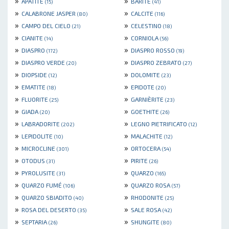
»
»
APATITE
BARITE
(15)
(41)
»
»
CALABRONE JASPER
CALCITE
(80)
(116)
»
»
CAMPO DEL CIELO
CELESTINO
(21)
(18)
»
»
CIANITE
CORNIOLA
(14)
(56)
»
»
DIASPRO
DIASPRO ROSSO
(172)
(19)
»
»
DIASPRO VERDE
DIASPRO ZEBRATO
(20)
(27)
»
»
DIOPSIDE
DOLOMITE
(12)
(23)
»
»
EMATITE
EPIDOTE
(18)
(20)
»
»
FLUORITE
GARNIÈRITE
(25)
(23)
»
»
GIADA
GOETHITE
(20)
(26)
»
»
LABRADORITE
LEGNO PIETRIFICATO
(202)
(12)
»
»
LEPIDOLITE
MALACHITE
(10)
(12)
»
»
MICROCLINE
ORTOCERA
(301)
(54)
»
»
OTODUS
PIRITE
(31)
(26)
»
»
PYROLUSITE
QUARZO
(31)
(165)
»
»
QUARZO FUMÉ
QUARZO ROSA
(106)
(57)
»
»
QUARZO SBIADITO
RHODONITE
(40)
(25)
»
»
ROSA DEL DESERTO
SALE ROSA
(35)
(42)
»
»
SEPTARIA
SHUNGITE
(26)
(80)