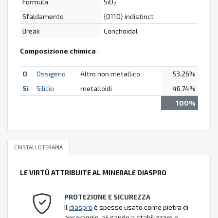
Formula
SiO
2
Sfaldamento
{0110} indistinct
Break
Conchoidal
Composizione chimica
:
O
Ossigeno
Altro non metallico
53.26%
Si
Silicio
metalloidi
46.74%
100%
CRISTALLOTERAPIA
LE VIRTÙ ATTRIBUITE AL MINERALE DIASPRO
PROTEZIONE E SICUREZZA
Il
diaspro
è spesso usato come pietra di
ancoraggio, aiutando a stabilizzare e