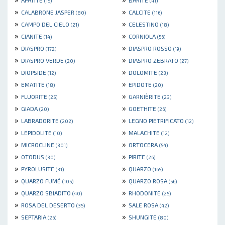
(15)
(41)
»
»
CALABRONE JASPER
CALCITE
(80)
(116)
»
»
CAMPO DEL CIELO
CELESTINO
(21)
(18)
»
»
CIANITE
CORNIOLA
(14)
(56)
»
»
DIASPRO
DIASPRO ROSSO
(172)
(19)
»
»
DIASPRO VERDE
DIASPRO ZEBRATO
(20)
(27)
»
»
DIOPSIDE
DOLOMITE
(12)
(23)
»
»
EMATITE
EPIDOTE
(18)
(20)
»
»
FLUORITE
GARNIÈRITE
(25)
(23)
»
»
GIADA
GOETHITE
(20)
(26)
»
»
LABRADORITE
LEGNO PIETRIFICATO
(202)
(12)
»
»
LEPIDOLITE
MALACHITE
(10)
(12)
»
»
MICROCLINE
ORTOCERA
(301)
(54)
»
»
OTODUS
PIRITE
(30)
(26)
»
»
PYROLUSITE
QUARZO
(31)
(165)
»
»
QUARZO FUMÉ
QUARZO ROSA
(105)
(56)
»
»
QUARZO SBIADITO
RHODONITE
(40)
(25)
»
»
ROSA DEL DESERTO
SALE ROSA
(35)
(42)
»
»
SEPTARIA
SHUNGITE
(26)
(80)