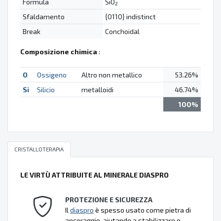
Formula
SiO
2
Sfaldamento
{0110} indistinct
Break
Conchoidal
Composizione chimica
:
O
Ossigeno
Altro non metallico
53.26%
Si
Silicio
metalloidi
46.74%
100%
CRISTALLOTERAPIA
LE VIRTÙ ATTRIBUITE AL MINERALE DIASPRO
PROTEZIONE E SICUREZZA
Il
diaspro
è spesso usato come pietra di
ancoraggio, aiutando a stabilizzare e