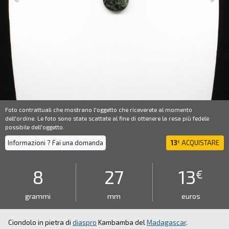
Foto contrattuali che mostrano l'oggetto che riceverete al momento
dell'ordine. Le foto sono state scattate al fine di ottenere la resa più fedele
possibile dell'oggetto.
Informazioni ? Fai una domanda
13
ACQUISTARE
€
8
27
13
€
grammi
mm
euros
Ciondolo in pietra di
diaspro
Kambamba del
Madagascar
.