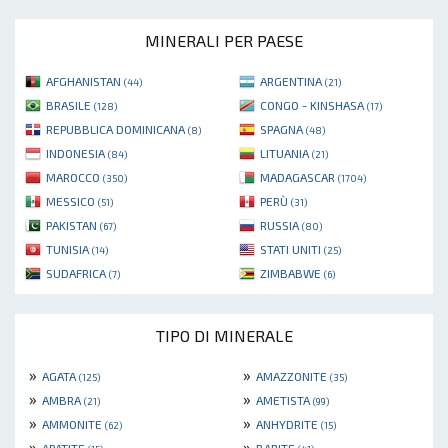
MINERALI PER PAESE
AFGHANISTAN
ARGENTINA
(44)
(21)
BRASILE
CONGO - KINSHASA
(128)
(17)
REPUBBLICA DOMINICANA
SPAGNA
(8)
(48)
INDONESIA
LITUANIA
(84)
(21)
MAROCCO
MADAGASCAR
(350)
(1704)
MESSICO
PERÙ
(51)
(31)
PAKISTAN
RUSSIA
(67)
(80)
TUNISIA
STATI UNITI
(14)
(25)
SUDAFRICA
ZIMBABWE
(7)
(6)
TIPO DI MINERALE
»
»
AGATA
AMAZZONITE
(125)
(35)
»
»
AMBRA
AMETISTA
(21)
(99)
»
»
AMMONITE
ANHYDRITE
(62)
(15)
»
»
APATITE
BARITE