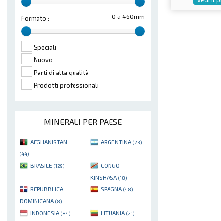
0 a 460mm
Formato :
Speciali
Nuovo
Parti di alta qualità
Prodotti professionali
MINERALI PER PAESE
AFGHANISTAN
ARGENTINA
(23)
(44)
BRASILE
CONGO -
(129)
KINSHASA
(18)
REPUBBLICA
SPAGNA
(48)
DOMINICANA
(8)
INDONESIA
LITUANIA
(84)
(21)