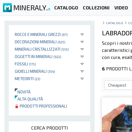
MINERALY.
CATALOGO
COLLEZIONI
VIDEO
it
CATALOGO
C
LABRADOR
ROCCE E MINERALI GREZZI
(87)
DECORAZIONI MINERALI
(625)
Scopri i nostr
MINERALI CRISTALLIZZATI
caratteristici
(555)
OGGETTI IN MINERALI
con cura, esal
(922)
FOSSILI
(175)
6
PRODOTTI L
GIOIELLI MINERALI
(354)
METEORITI
(23)
NOVITÀ
ALTA QUALITÀ
PRODOTTI PROFESSIONALI
CERCA PRODOTTI