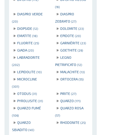
(19)
»
»
DIASPRO VERDE
DIASPRO
ZEBRATO
(20)
(27)
»
»
DIOPSIDE
DOLOMITE
(12)
(23)
»
»
EMATITE
EPIDOTE
(18)
(20)
»
»
FLUORITE
GARNIÈRITE
(25)
(23)
»
»
GIADA
GOETHITE
(20)
(26)
»
»
LABRADORITE
LEGNO
PIETRIFICATO
(202)
(12)
»
»
LEPIDOLITE
MALACHITE
(10)
(13)
»
»
MICROCLINE
ORTOCERA
(55)
(301)
»
»
OTODUS
PIRITE
(31)
(27)
»
»
PYROLUSITE
QUARZO
(31)
(171)
»
»
QUARZO FUMÉ
QUARZO ROSA
(106)
(57)
»
»
QUARZO
RHODONITE
(25)
SBIADITO
(40)