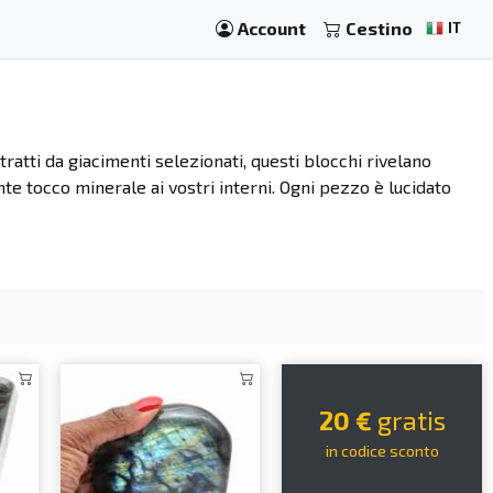
Account
Cestino
IT
Estratti da giacimenti selezionati, questi blocchi rivelano
nte tocco minerale ai vostri interni. Ogni pezzo è lucidato
20 €
gratis
in codice sconto