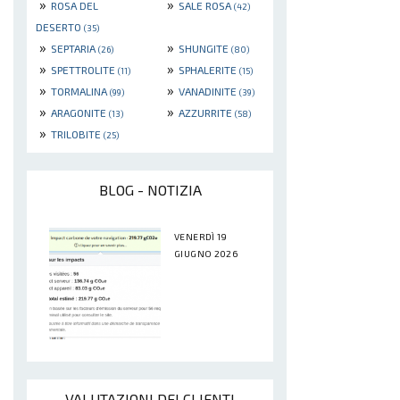
»
»
ROSA DEL
SALE ROSA
(42)
DESERTO
(35)
»
»
SEPTARIA
SHUNGITE
(26)
(80)
»
»
SPETTROLITE
SPHALERITE
(11)
(15)
»
»
TORMALINA
VANADINITE
(99)
(39)
»
»
ARAGONITE
AZZURRITE
(13)
(58)
»
TRILOBITE
(25)
BLOG - NOTIZIA
VENERDÌ 19
GIUGNO 2026
VALUTAZIONI DEI CLIENTI