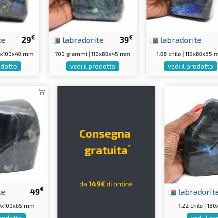
€
€
te
29
labradorite
39
labradorite
10x100x40 mm
700 grammi | 110x80x45 mm
1.08 chilo | 115x80x65
rodotto
vedi il prodotto
vedi il prodotto
Consegna
*
gratuita
da
149€
di ordine
€
te
49
labradorit
100x100x65 mm
1.22 chilo | 1
prodotto
vedi il p