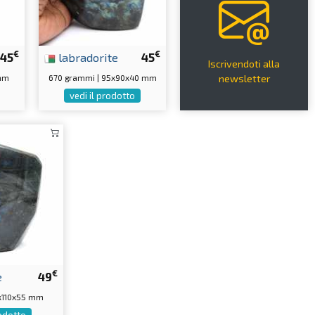
€
€
45
labradorite
45
Iscrivendoti alla
 mm
670 grammi | 95x90x40 mm
newsletter
vedi il prodotto
€
e
49
30x110x55 mm
rodotto