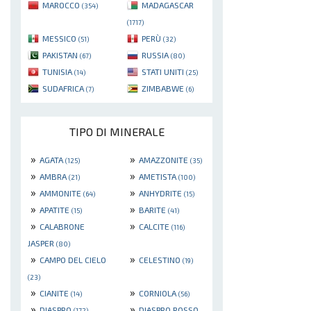
MAROCCO
MADAGASCAR
(354)
(1717)
MESSICO
PERÙ
(51)
(32)
PAKISTAN
RUSSIA
(67)
(80)
TUNISIA
STATI UNITI
(14)
(25)
SUDAFRICA
ZIMBABWE
(7)
(6)
TIPO DI MINERALE
»
»
AGATA
AMAZZONITE
(125)
(35)
»
»
AMBRA
AMETISTA
(21)
(100)
»
»
AMMONITE
ANHYDRITE
(64)
(15)
»
»
APATITE
BARITE
(15)
(41)
»
»
CALABRONE
CALCITE
(116)
JASPER
(80)
»
»
CAMPO DEL CIELO
CELESTINO
(19)
(23)
»
»
CIANITE
CORNIOLA
(14)
(56)
»
»
DIASPRO
DIASPRO ROSSO
(172)