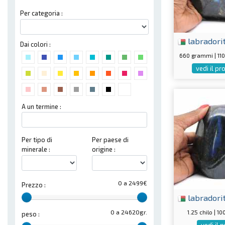
Per categoria :
labradori
Dai colori :
660 grammi | 1
vedi il p
A un termine :
Per tipo di
Per paese di
minerale :
origine :
0 a 2499€
Prezzo :
labradori
1.25 chilo | 
0 a 24620gr.
peso :
vedi il 