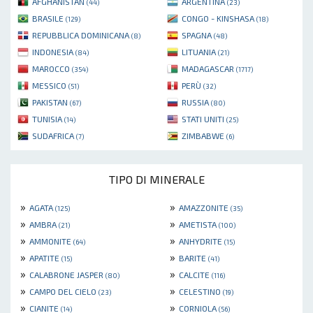
AFGHANISTAN
ARGENTINA
(44)
(23)
BRASILE
CONGO - KINSHASA
(129)
(18)
REPUBBLICA DOMINICANA
SPAGNA
(8)
(48)
INDONESIA
LITUANIA
(84)
(21)
MAROCCO
MADAGASCAR
(354)
(1717)
MESSICO
PERÙ
(51)
(32)
PAKISTAN
RUSSIA
(67)
(80)
TUNISIA
STATI UNITI
(14)
(25)
SUDAFRICA
ZIMBABWE
(7)
(6)
TIPO DI MINERALE
»
»
AGATA
AMAZZONITE
(125)
(35)
»
»
AMBRA
AMETISTA
(21)
(100)
»
»
AMMONITE
ANHYDRITE
(64)
(15)
»
»
APATITE
BARITE
(15)
(41)
»
»
CALABRONE JASPER
CALCITE
(80)
(116)
»
»
CAMPO DEL CIELO
CELESTINO
(23)
(19)
»
»
CIANITE
CORNIOLA
(14)
(56)