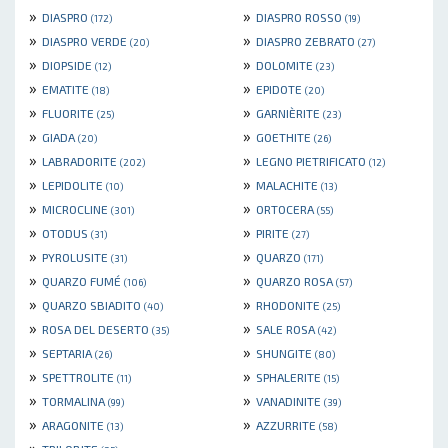
»
»
DIASPRO
DIASPRO ROSSO
(172)
(19)
»
»
DIASPRO VERDE
DIASPRO ZEBRATO
(20)
(27)
»
»
DIOPSIDE
DOLOMITE
(12)
(23)
»
»
EMATITE
EPIDOTE
(18)
(20)
»
»
FLUORITE
GARNIÈRITE
(25)
(23)
»
»
GIADA
GOETHITE
(20)
(26)
»
»
LABRADORITE
LEGNO PIETRIFICATO
(202)
(12)
»
»
LEPIDOLITE
MALACHITE
(10)
(13)
»
»
MICROCLINE
ORTOCERA
(301)
(55)
»
»
OTODUS
PIRITE
(31)
(27)
»
»
PYROLUSITE
QUARZO
(31)
(171)
»
»
QUARZO FUMÉ
QUARZO ROSA
(106)
(57)
»
»
QUARZO SBIADITO
RHODONITE
(40)
(25)
»
»
ROSA DEL DESERTO
SALE ROSA
(35)
(42)
»
»
SEPTARIA
SHUNGITE
(26)
(80)
»
»
SPETTROLITE
SPHALERITE
(11)
(15)
»
»
TORMALINA
VANADINITE
(99)
(39)
»
»
ARAGONITE
AZZURRITE
(13)
(58)
»