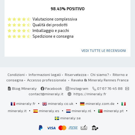
98.43% POSITIVO
Valutazione complessiva
Qualità dei prodotti
Imballaggio e pacchi
Spedizione e consegna
VEDI TUTTE LE RECENSIONI
Condizioni
•
Informazioni legali
•
Riservatezza
•
Chi siamo?
•
Ritorno e
consegna
•
Accesso professionale
• Ravaka
&
Mineraly Rennes France
Blog Mineraly
Facebook
Instagram
07 67 76 45 88
contact@mineraly.it
https://mineraly.fr
•
•
•
mineraly.fr
mineraly.co.uk
mineraly.com.de
•
•
•
•
mineraly.it
mineraly.es
mineraly.nl
mineraly.pt
mineraly.se