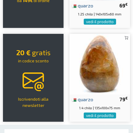
da
149€
di ordine
€
quarzo
69
1.25 chilo | 140x105x60 mm
vedi il prodotto
20 €
gratis
in codice sconto
€
quarzo
79
Iscrivendoti alla
newsletter
1.4 chilo | 135x100x75 mm
vedi il prodotto