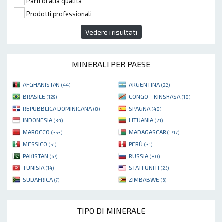
Parti di alta qualità
Prodotti professionali
Vedere i risultati
MINERALI PER PAESE
AFGHANISTAN
ARGENTINA
(44)
(22)
BRASILE
CONGO - KINSHASA
(129)
(18)
REPUBBLICA DOMINICANA
SPAGNA
(8)
(48)
INDONESIA
LITUANIA
(84)
(21)
MAROCCO
MADAGASCAR
(353)
(1717)
MESSICO
PERÙ
(51)
(31)
PAKISTAN
RUSSIA
(67)
(80)
TUNISIA
STATI UNITI
(14)
(25)
SUDAFRICA
ZIMBABWE
(7)
(6)
TIPO DI MINERALE