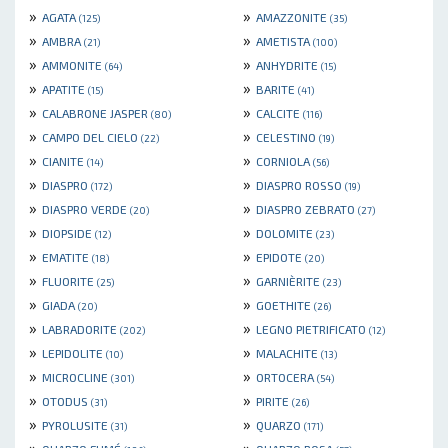
»
»
AGATA
AMAZZONITE
(125)
(35)
»
»
AMBRA
AMETISTA
(21)
(100)
»
»
AMMONITE
ANHYDRITE
(64)
(15)
»
»
APATITE
BARITE
(15)
(41)
»
»
CALABRONE JASPER
CALCITE
(80)
(116)
»
»
CAMPO DEL CIELO
CELESTINO
(22)
(19)
»
»
CIANITE
CORNIOLA
(14)
(56)
»
»
DIASPRO
DIASPRO ROSSO
(172)
(19)
»
»
DIASPRO VERDE
DIASPRO ZEBRATO
(20)
(27)
»
»
DIOPSIDE
DOLOMITE
(12)
(23)
»
»
EMATITE
EPIDOTE
(18)
(20)
»
»
FLUORITE
GARNIÈRITE
(25)
(23)
»
»
GIADA
GOETHITE
(20)
(26)
»
»
LABRADORITE
LEGNO PIETRIFICATO
(202)
(12)
»
»
LEPIDOLITE
MALACHITE
(10)
(13)
»
»
MICROCLINE
ORTOCERA
(301)
(54)
»
»
OTODUS
PIRITE
(31)
(26)
»
»
PYROLUSITE
QUARZO
(31)
(171)
»
»