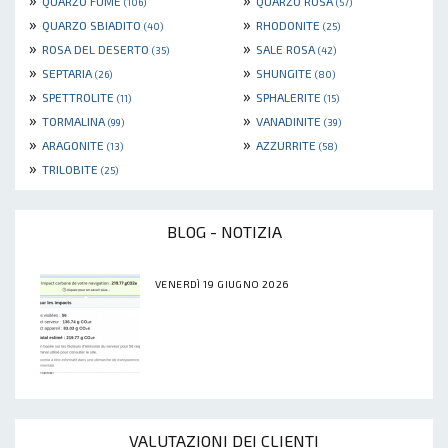
QUARZO FUMÉ
QUARZO ROSA
(106)
(57)
»
»
QUARZO SBIADITO
RHODONITE
(40)
(25)
»
»
ROSA DEL DESERTO
SALE ROSA
(35)
(42)
»
»
SEPTARIA
SHUNGITE
(26)
(80)
»
»
SPETTROLITE
SPHALERITE
(11)
(15)
»
»
TORMALINA
VANADINITE
(99)
(39)
»
»
ARAGONITE
AZZURRITE
(13)
(58)
»
TRILOBITE
(25)
BLOG - NOTIZIA
VENERDÌ 19 GIUGNO 2026
VALUTAZIONI DEI CLIENTI