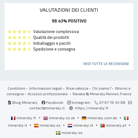
VALUTAZIONI DEI CLIENTI
98.43% POSITIVO
Valutazione complessiva
Qualità dei prodotti
Imballaggio e pacchi
Spedizione e consegna
VEDI TUTTE LE RECENSIONI
Condizioni
•
Informazioni legali
•
Riservatezza
•
Chi siamo?
•
Ritorno e
consegna
•
Accesso professionale
• Ravaka
&
Mineraly Rennes France
Blog Mineraly
Facebook
Instagram
07 67 76 45 88
contact@mineraly.it
https://mineraly.fr
•
•
•
mineraly.fr
mineraly.co.uk
mineraly.com.de
•
•
•
•
mineraly.it
mineraly.es
mineraly.nl
mineraly.pt
mineraly.se