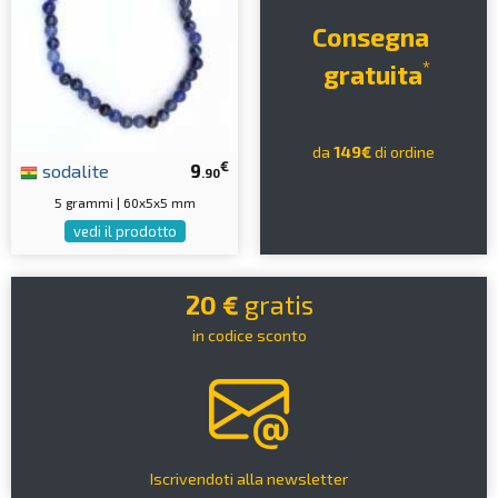
Consegna
*
gratuita
da
149€
di ordine
€
sodalite
9
.90
5 grammi | 60x5x5 mm
vedi il prodotto
20 €
gratis
in codice sconto
Iscrivendoti alla newsletter