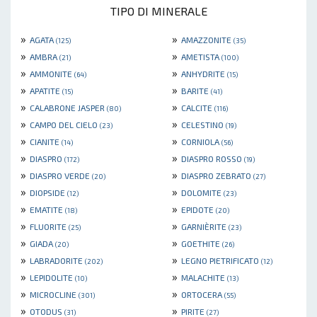
TIPO DI MINERALE
»
»
AGATA
AMAZZONITE
(125)
(35)
»
»
AMBRA
AMETISTA
(21)
(100)
»
»
AMMONITE
ANHYDRITE
(64)
(15)
»
»
APATITE
BARITE
(15)
(41)
»
»
CALABRONE JASPER
CALCITE
(80)
(116)
»
»
CAMPO DEL CIELO
CELESTINO
(23)
(19)
»
»
CIANITE
CORNIOLA
(14)
(56)
»
»
DIASPRO
DIASPRO ROSSO
(172)
(19)
»
»
DIASPRO VERDE
DIASPRO ZEBRATO
(20)
(27)
»
»
DIOPSIDE
DOLOMITE
(12)
(23)
»
»
EMATITE
EPIDOTE
(18)
(20)
»
»
FLUORITE
GARNIÈRITE
(25)
(23)
»
»
GIADA
GOETHITE
(20)
(26)
»
»
LABRADORITE
LEGNO PIETRIFICATO
(202)
(12)
»
»
LEPIDOLITE
MALACHITE
(10)
(13)
»
»
MICROCLINE
ORTOCERA
(301)
(55)
»
»
OTODUS
PIRITE
(31)
(27)