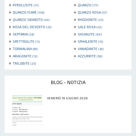
»
»
PYROLUSITE
QUARZO
(31)
(171)
»
»
QUARZO FUMÉ
QUARZO ROSA
(106)
(57)
»
»
QUARZO SBIADITO
RHODONITE
(40)
(25)
»
»
ROSA DEL DESERTO
SALE ROSA
(35)
(42)
»
»
SEPTARIA
SHUNGITE
(26)
(80)
»
»
SPETTROLITE
SPHALERITE
(11)
(15)
»
»
TORMALINA
VANADINITE
(99)
(39)
»
»
ARAGONITE
AZZURRITE
(13)
(58)
»
TRILOBITE
(25)
BLOG - NOTIZIA
VENERDÌ 19 GIUGNO 2026