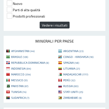
Nuovo
Parti di alta qualità
Prodotti professionali
Vedere i risultati
MINERALI PER PAESE
AFGHANISTAN
ARGENTINA
(44)
(23)
BRASILE
CONGO - KINSHASA
(129)
(18)
REPUBBLICA DOMINICANA
SPAGNA
(8)
(48)
INDONESIA
LITUANIA
(84)
(21)
MAROCCO
MADAGASCAR
(354)
(1717)
MESSICO
PERÙ
(51)
(32)
PAKISTAN
RUSSIA
(67)
(80)
TUNISIA
STATI UNITI
(14)
(25)
SUDAFRICA
ZIMBABWE
(7)
(6)