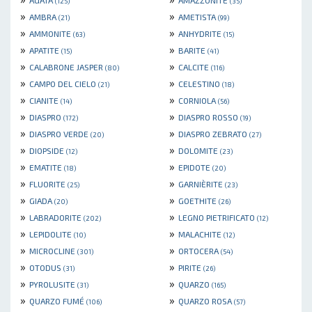
AGATA
AMAZZONITE
(125)
(35)
»
»
AMBRA
AMETISTA
(21)
(99)
»
»
AMMONITE
ANHYDRITE
(63)
(15)
»
»
APATITE
BARITE
(15)
(41)
»
»
CALABRONE JASPER
CALCITE
(80)
(116)
»
»
CAMPO DEL CIELO
CELESTINO
(21)
(18)
»
»
CIANITE
CORNIOLA
(14)
(56)
»
»
DIASPRO
DIASPRO ROSSO
(172)
(19)
»
»
DIASPRO VERDE
DIASPRO ZEBRATO
(20)
(27)
»
»
DIOPSIDE
DOLOMITE
(12)
(23)
»
»
EMATITE
EPIDOTE
(18)
(20)
»
»
FLUORITE
GARNIÈRITE
(25)
(23)
»
»
GIADA
GOETHITE
(20)
(26)
»
»
LABRADORITE
LEGNO PIETRIFICATO
(202)
(12)
»
»
LEPIDOLITE
MALACHITE
(10)
(12)
»
»
MICROCLINE
ORTOCERA
(301)
(54)
»
»
OTODUS
PIRITE
(31)
(26)
»
»
PYROLUSITE
QUARZO
(31)
(165)
»
»
QUARZO FUMÉ
QUARZO ROSA
(106)
(57)