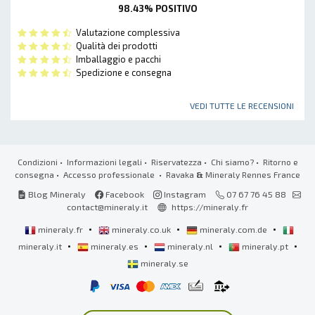
98.43% POSITIVO
Valutazione complessiva
Qualità dei prodotti
Imballaggio e pacchi
Spedizione e consegna
VEDI TUTTE LE RECENSIONI
Condizioni
•
Informazioni legali
•
Riservatezza
•
Chi siamo?
•
Ritorno e
consegna
•
Accesso professionale
• Ravaka
&
Mineraly Rennes France
Blog Mineraly
Facebook
Instagram
07 67 76 45 88
contact@mineraly.it
https://mineraly.fr
•
•
•
mineraly.fr
mineraly.co.uk
mineraly.com.de
•
•
•
•
mineraly.it
mineraly.es
mineraly.nl
mineraly.pt
mineraly.se