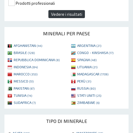
Prodotti professionali
Vedere i risultati
MINERALI PER PAESE
AFGHANISTAN
ARGENTINA
(44)
(21)
BRASILE
CONGO - KINSHASA
(128)
(17)
REPUBBLICA DOMINICANA
SPAGNA
(8)
(48)
INDONESIA
LITUANIA
(84)
(21)
MAROCCO
MADAGASCAR
(353)
(1709)
MESSICO
PERÙ
(51)
(31)
PAKISTAN
RUSSIA
(67)
(80)
TUNISIA
STATI UNITI
(14)
(25)
SUDAFRICA
ZIMBABWE
(7)
(6)
TIPO DI MINERALE
»
»