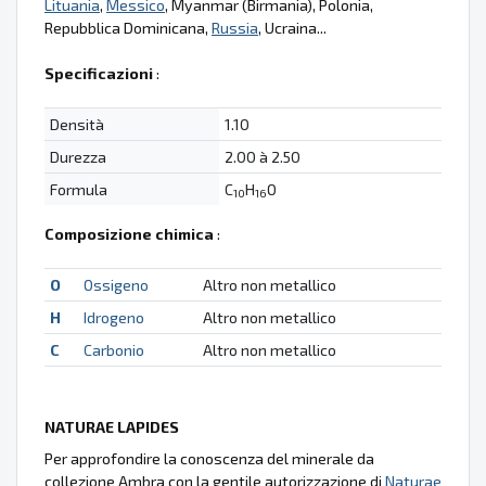
Lituania
,
Messico
, Myanmar (Birmania), Polonia,
Repubblica Dominicana,
Russia
, Ucraina...
Specificazioni
:
Densità
1.10
Durezza
2.00 à 2.50
Formula
C
H
O
10
16
Composizione chimica
:
O
Ossigeno
Altro non metallico
H
Idrogeno
Altro non metallico
C
Carbonio
Altro non metallico
NATURAE LAPIDES
Per approfondire la conoscenza del minerale da
collezione Ambra con la gentile autorizzazione di
Naturae