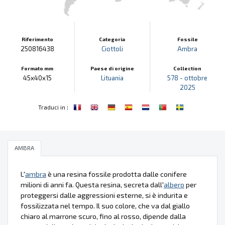
Riferimento
Categoria
Fossile
250816438
Ciottoli
Ambra
Formato mm
Paese di origine
Collection
45x40x15
Lituania
578 - ottobre
2025
:
Traduci in
AMBRA
L'
ambra
è una resina fossile prodotta dalle conifere
milioni di anni fa. Questa resina, secreta dall'
albero
per
proteggersi dalle aggressioni esterne, si è indurita e
fossilizzata nel tempo. Il suo colore, che va dal giallo
chiaro al marrone scuro, fino al rosso, dipende dalla