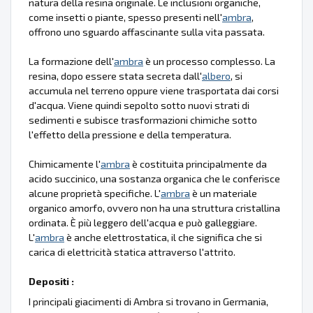
natura della resina originale. Le inclusioni organiche,
come insetti o piante, spesso presenti nell'
ambra
,
offrono uno sguardo affascinante sulla vita passata.
La formazione dell'
ambra
è un processo complesso. La
resina, dopo essere stata secreta dall'
albero
, si
accumula nel terreno oppure viene trasportata dai corsi
d'acqua. Viene quindi sepolto sotto nuovi strati di
sedimenti e subisce trasformazioni chimiche sotto
l'effetto della pressione e della temperatura.
Chimicamente l'
ambra
è costituita principalmente da
acido succinico, una sostanza organica che le conferisce
alcune proprietà specifiche. L'
ambra
è un materiale
organico amorfo, ovvero non ha una struttura cristallina
ordinata. È più leggero dell'acqua e può galleggiare.
L'
ambra
è anche elettrostatica, il che significa che si
carica di elettricità statica attraverso l'attrito.
Depositi :
I principali giacimenti di Ambra si trovano in Germania,