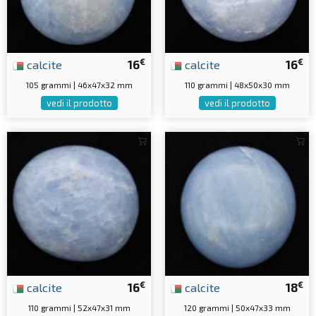
€
€
calcite
16
calcite
16
105 grammi | 46x47x32 mm
110 grammi | 48x50x30 mm
vedi il prodotto
vedi il prodotto
€
€
calcite
16
calcite
18
110 grammi | 52x47x31 mm
120 grammi | 50x47x33 mm