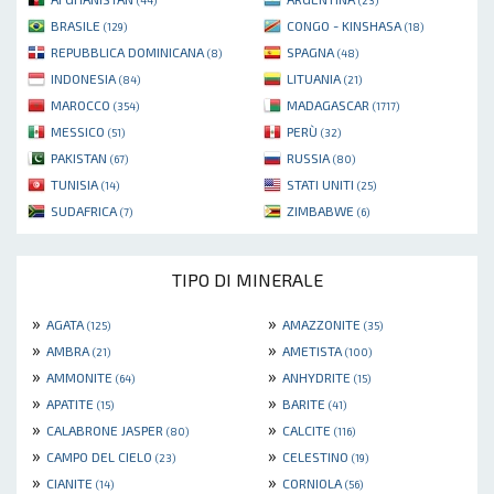
(44)
(23)
BRASILE
CONGO - KINSHASA
(129)
(18)
REPUBBLICA DOMINICANA
SPAGNA
(8)
(48)
INDONESIA
LITUANIA
(84)
(21)
MAROCCO
MADAGASCAR
(354)
(1717)
MESSICO
PERÙ
(51)
(32)
PAKISTAN
RUSSIA
(67)
(80)
TUNISIA
STATI UNITI
(14)
(25)
SUDAFRICA
ZIMBABWE
(7)
(6)
TIPO DI MINERALE
»
»
AGATA
AMAZZONITE
(125)
(35)
»
»
AMBRA
AMETISTA
(21)
(100)
»
»
AMMONITE
ANHYDRITE
(64)
(15)
»
»
APATITE
BARITE
(15)
(41)
»
»
CALABRONE JASPER
CALCITE
(80)
(116)
»
»
CAMPO DEL CIELO
CELESTINO
(23)
(19)
»
»
CIANITE
CORNIOLA
(14)
(56)