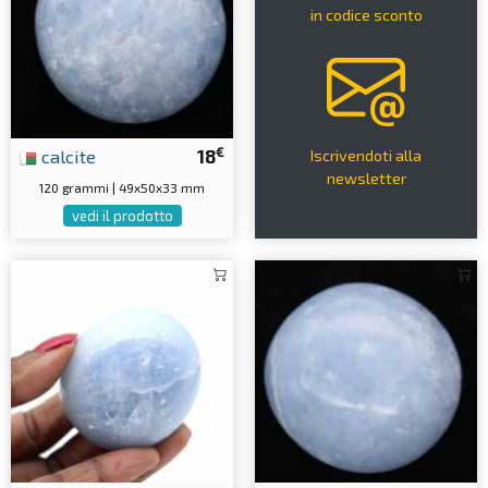
in codice sconto
€
calcite
18
Iscrivendoti alla
newsletter
120 grammi | 49x50x33 mm
vedi il prodotto