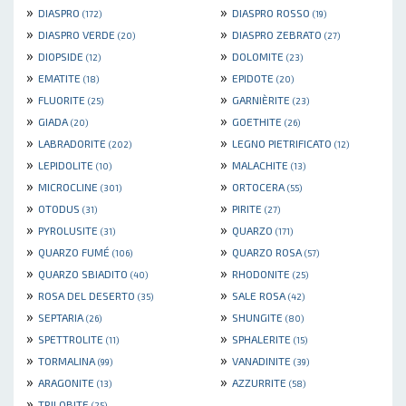
»
»
DIASPRO
DIASPRO ROSSO
(172)
(19)
»
»
DIASPRO VERDE
DIASPRO ZEBRATO
(20)
(27)
»
»
DIOPSIDE
DOLOMITE
(12)
(23)
»
»
EMATITE
EPIDOTE
(18)
(20)
»
»
FLUORITE
GARNIÈRITE
(25)
(23)
»
»
GIADA
GOETHITE
(20)
(26)
»
»
LABRADORITE
LEGNO PIETRIFICATO
(202)
(12)
»
»
LEPIDOLITE
MALACHITE
(10)
(13)
»
»
MICROCLINE
ORTOCERA
(301)
(55)
»
»
OTODUS
PIRITE
(31)
(27)
»
»
PYROLUSITE
QUARZO
(31)
(171)
»
»
QUARZO FUMÉ
QUARZO ROSA
(106)
(57)
»
»
QUARZO SBIADITO
RHODONITE
(40)
(25)
»
»
ROSA DEL DESERTO
SALE ROSA
(35)
(42)
»
»
SEPTARIA
SHUNGITE
(26)
(80)
»
»
SPETTROLITE
SPHALERITE
(11)
(15)
»
»
TORMALINA
VANADINITE
(99)
(39)
»
»
ARAGONITE
AZZURRITE
(13)
(58)
»
TRILOBITE
(25)