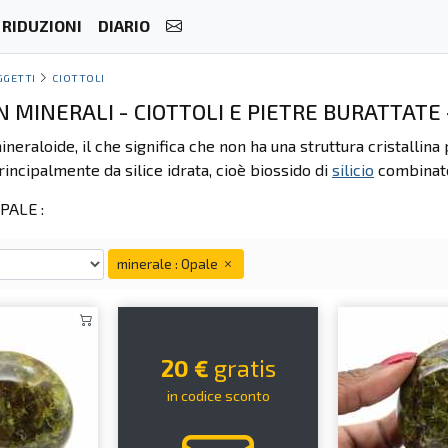
RIDUZIONI
DIARIO
GGETTI
CIOTTOLI
N MINERALI - CIOTTOLI E PIETRE BURATTATE 
neraloide, il che significa che non ha una struttura cristalli
ncipalmente da silice idrata, cioè biossido di
silicio
combinato
PALE :
minerale : Opale
20 €
gratis
in codice sconto