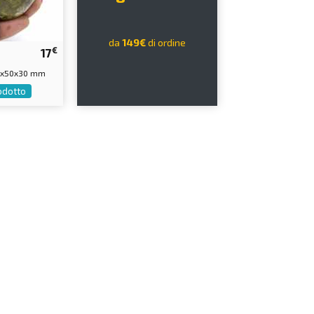
da
149€
di ordine
€
17
60x50x30 mm
rodotto