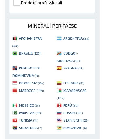
Prodotti professionali
MINERALI PER PAESE
AFGHANISTAN
ARGENTINA
(23)
(44)
BRASILE
CONGO -
(129)
KINSHASA
(18)
REPUBBLICA
SPAGNA
(48)
DOMINICANA
(8)
INDONESIA
LITUANIA
(84)
(21)
MAROCCO
MADAGASCAR
(354)
(1717)
MESSICO
PERÙ
(51)
(32)
PAKISTAN
RUSSIA
(67)
(80)
TUNISIA
STATI UNITI
(14)
(25)
SUDAFRICA
ZIMBABWE
(7)
(6)