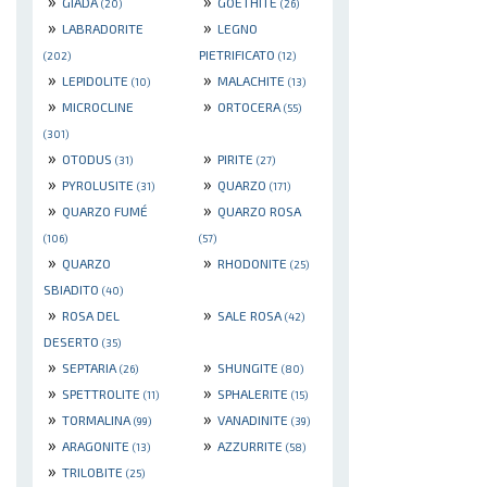
»
»
GIADA
GOETHITE
(20)
(26)
»
»
LABRADORITE
LEGNO
PIETRIFICATO
(202)
(12)
»
»
LEPIDOLITE
MALACHITE
(10)
(13)
»
»
MICROCLINE
ORTOCERA
(55)
(301)
»
»
OTODUS
PIRITE
(31)
(27)
»
»
PYROLUSITE
QUARZO
(31)
(171)
»
»
QUARZO FUMÉ
QUARZO ROSA
(106)
(57)
»
»
QUARZO
RHODONITE
(25)
SBIADITO
(40)
»
»
ROSA DEL
SALE ROSA
(42)
DESERTO
(35)
»
»
SEPTARIA
SHUNGITE
(26)
(80)
»
»
SPETTROLITE
SPHALERITE
(11)
(15)
»
»
TORMALINA
VANADINITE
(99)
(39)
»
»
ARAGONITE
AZZURRITE
(13)
(58)
»
TRILOBITE
(25)