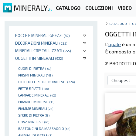
MINERALY.
CATALOGO
COLLEZIONI
VIDEO
it
CATALOGO
O
OGGETTI I
ROCCE E MINERALI GREZZI
(87)
DECORAZIONI MINERALI
(625)
L'
opale
è un mi
MINERALI CRISTALLIZZATI
È composto pri
(555)
OGGETTI IN MINERALI
(922)
2
PRODOTTI O
CUORI DI PIETRA
(100)
PRISMI MINERALI
(168)
CIOTTOLI E PIETRE BURATTATE
(224)
FETTE E PIATTI
(186)
LAMPADE MINERALI
(42)
PIRAMIDI MINERALI
(33)
FIAMME MINERALI
(25)
SFERE DI PIETRA
(13)
UOVA MINERALI
(60)
BASTONCINI DA MASSAGGIO
(62)
ANIMALI DI PIETRA
(8)