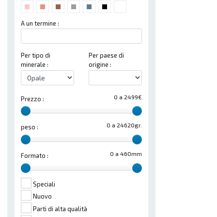
A un termine :
Per tipo di
Per paese di
minerale :
origine :
0 a 2499€
Prezzo :
0 a 24620gr.
peso :
0 a 460mm
Formato :
Speciali
Nuovo
Parti di alta qualità