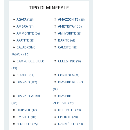
TIPO DI MINERALE
»
»
AGATA
AMAZZONITE
(125)
(35)
»
»
AMBRA
AMETISTA
(21)
(100)
»
»
AMMONITE
ANHYDRITE
(64)
(15)
»
»
APATITE
BARITE
(15)
(41)
»
»
CALABRONE
CALCITE
(116)
JASPER
(80)
»
»
CAMPO DEL CIELO
CELESTINO
(19)
(23)
»
»
CIANITE
CORNIOLA
(14)
(56)
»
»
DIASPRO
DIASPRO ROSSO
(172)
(19)
»
»
DIASPRO VERDE
DIASPRO
ZEBRATO
(20)
(27)
»
»
DIOPSIDE
DOLOMITE
(12)
(23)
»
»
EMATITE
EPIDOTE
(18)
(20)
»
»
FLUORITE
GARNIÈRITE
(25)
(23)