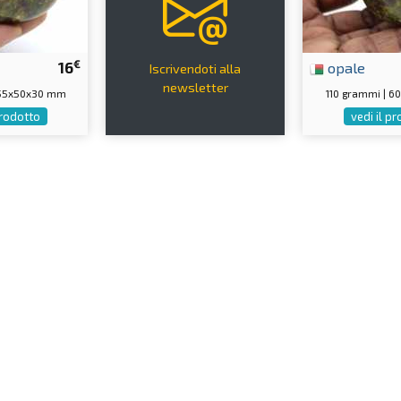
€
16
opale
Iscrivendoti alla
newsletter
 55x50x30 mm
110 grammi | 
prodotto
vedi il p