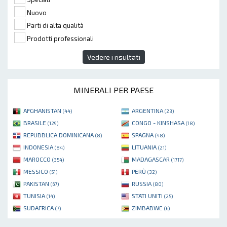
Nuovo
Parti di alta qualità
Prodotti professionali
Vedere i risultati
MINERALI PER PAESE
AFGHANISTAN
ARGENTINA
(44)
(23)
BRASILE
CONGO - KINSHASA
(129)
(18)
REPUBBLICA DOMINICANA
SPAGNA
(8)
(48)
INDONESIA
LITUANIA
(84)
(21)
MAROCCO
MADAGASCAR
(354)
(1717)
MESSICO
PERÙ
(51)
(32)
PAKISTAN
RUSSIA
(67)
(80)
TUNISIA
STATI UNITI
(14)
(25)
SUDAFRICA
ZIMBABWE
(7)
(6)