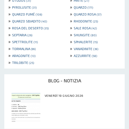
OTODUS
PIRITE
(31)
(27)
»
»
PYROLUSITE
QUARZO
(31)
(171)
»
»
QUARZO FUMÉ
QUARZO ROSA
(106)
(57)
»
»
QUARZO SBIADITO
RHODONITE
(40)
(25)
»
»
ROSA DEL DESERTO
SALE ROSA
(35)
(42)
»
»
SEPTARIA
SHUNGITE
(26)
(80)
»
»
SPETTROLITE
SPHALERITE
(11)
(15)
»
»
TORMALINA
VANADINITE
(99)
(39)
»
»
ARAGONITE
AZZURRITE
(13)
(58)
»
TRILOBITE
(25)
BLOG - NOTIZIA
VENERDÌ 19 GIUGNO 2026