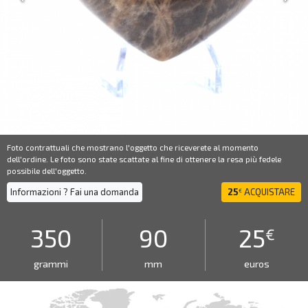
Foto contrattuali che mostrano l'oggetto che riceverete al momento
dell'ordine. Le foto sono state scattate al fine di ottenere la resa più fedele
possibile dell'oggetto.
Informazioni ? Fai una domanda
25
ACQUISTARE
€
350
90
25
€
grammi
mm
euros