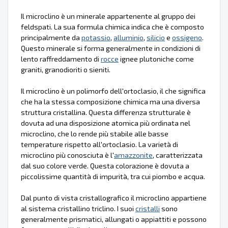
Il microclino è un minerale appartenente al gruppo dei
feldspati. La sua formula chimica indica che è composto
principalmente da
potassio
,
alluminio
,
silicio
e
ossigeno
.
Questo minerale si forma generalmente in condizioni di
lento raffreddamento di
rocce
ignee plutoniche come
graniti, granodioriti o sieniti.
Il microclino è un polimorfo dell'ortoclasio, il che significa
che ha la stessa composizione chimica ma una diversa
struttura cristallina. Questa differenza strutturale è
dovuta ad una disposizione atomica più ordinata nel
microclino, che lo rende più stabile alle basse
temperature rispetto all'ortoclasio. La varietà di
microclino più conosciuta è l'
amazzonite
, caratterizzata
dal suo colore verde. Questa colorazione è dovuta a
piccolissime quantità di impurità, tra cui piombo e acqua.
Dal punto di vista cristallografico il microclino appartiene
al sistema cristallino triclino. I suoi
cristalli
sono
generalmente prismatici, allungati o appiattiti e possono