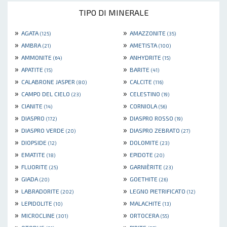
TIPO DI MINERALE
»
»
AGATA
AMAZZONITE
(125)
(35)
»
»
AMBRA
AMETISTA
(21)
(100)
»
»
AMMONITE
ANHYDRITE
(64)
(15)
»
»
APATITE
BARITE
(15)
(41)
»
»
CALABRONE JASPER
CALCITE
(80)
(116)
»
»
CAMPO DEL CIELO
CELESTINO
(23)
(19)
»
»
CIANITE
CORNIOLA
(14)
(56)
»
»
DIASPRO
DIASPRO ROSSO
(172)
(19)
»
»
DIASPRO VERDE
DIASPRO ZEBRATO
(20)
(27)
»
»
DIOPSIDE
DOLOMITE
(12)
(23)
»
»
EMATITE
EPIDOTE
(18)
(20)
»
»
FLUORITE
GARNIÈRITE
(25)
(23)
»
»
GIADA
GOETHITE
(20)
(26)
»
»
LABRADORITE
LEGNO PIETRIFICATO
(202)
(12)
»
»
LEPIDOLITE
MALACHITE
(10)
(13)
»
»
MICROCLINE
ORTOCERA
(301)
(55)
»
»