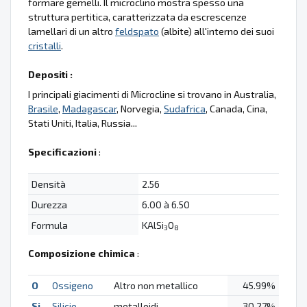
formare gemelli. Il microclino mostra spesso una
struttura pertitica, caratterizzata da escrescenze
lamellari di un altro
feldspato
(albite) all'interno dei suoi
cristalli
.
Depositi :
I principali giacimenti di Microcline si trovano in Australia,
Brasile
,
Madagascar
, Norvegia,
Sudafrica
, Canada, Cina,
Stati Uniti, Italia, Russia...
Specificazioni
:
Densità
2.56
Durezza
6.00 à 6.50
Formula
KAlSi
O
3
8
Composizione chimica
:
O
Ossigeno
Altro non metallico
45.99%
Si
Silicio
metalloidi
30.27%