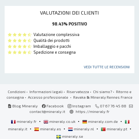
VALUTAZIONI DEI CLIENTI
98.43% POSITIVO
Valutazione complessiva
Qualità dei prodotti
Imballaggio e pacchi
Spedizione e consegna
VEDI TUTTE LE RECENSIONI
Condizioni
•
Informazioni legali
•
Riservatezza
•
Chi siamo?
•
Ritorno e
consegna
•
Accesso professionale
• Ravaka
&
Mineraly Rennes France
Blog Mineraly
Facebook
Instagram
07 67 76 45 88
contact@mineraly.it
https://mineraly.fr
•
•
•
mineraly.fr
mineraly.co.uk
mineraly.com.de
•
•
•
•
mineraly.it
mineraly.es
mineraly.nl
mineraly.pt
mineraly.se