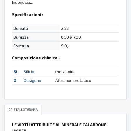
Indonesia...
Specificazioni
:
Densità
2.58
Durezza
6.50 à 7.00
Formula
SiO
2
Composizione chimica
:
Si
Silicio
metalloidi
O
Ossigeno
Altro non metallico
CRISTALLOTERAPIA
LE VIRTÙ ATTRIBUITE AL MINERALE CALABRONE
JASPER