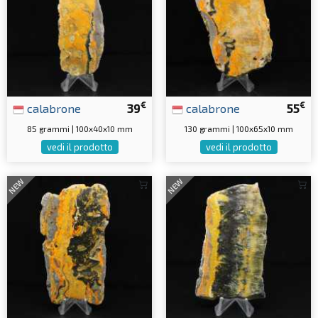
€
€
calabrone
39
calabrone
55
85 grammi | 100x40x10 mm
130 grammi | 100x65x10 mm
vedi il prodotto
vedi il prodotto
NEW
NEW