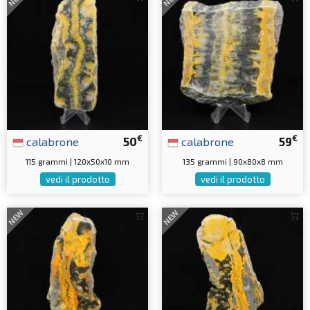
€
€
calabrone
50
calabrone
59
115 grammi | 120x50x10 mm
135 grammi | 90x80x8 mm
vedi il prodotto
vedi il prodotto
NEW
NEW