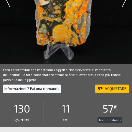
Foto contrattuali che mostrano l'oggetto che riceverete al momento
dell'ordine. Le foto sono state scattate al fine di ottenere la resa più fedele
possibile dell'oggetto.
Informazioni ? Fai una domanda
57
ACQUISTARE
€
130
11
57
€
grammi
cm
Troppo costoso ?