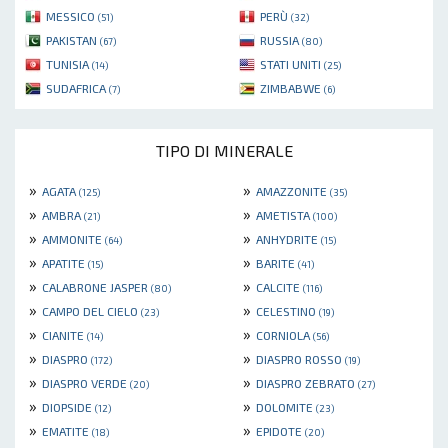
MESSICO
PERÙ
(51)
(32)
PAKISTAN
RUSSIA
(67)
(80)
TUNISIA
STATI UNITI
(14)
(25)
SUDAFRICA
ZIMBABWE
(7)
(6)
TIPO DI MINERALE
»
»
AGATA
AMAZZONITE
(125)
(35)
»
»
AMBRA
AMETISTA
(21)
(100)
»
»
AMMONITE
ANHYDRITE
(64)
(15)
»
»
APATITE
BARITE
(15)
(41)
»
»
CALABRONE JASPER
CALCITE
(80)
(116)
»
»
CAMPO DEL CIELO
CELESTINO
(23)
(19)
»
»
CIANITE
CORNIOLA
(14)
(56)
»
»
DIASPRO
DIASPRO ROSSO
(172)
(19)
»
»
DIASPRO VERDE
DIASPRO ZEBRATO
(20)
(27)
»
»
DIOPSIDE
DOLOMITE
(12)
(23)
»
»
EMATITE
EPIDOTE
(18)
(20)