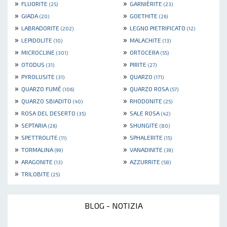
»
»
FLUORITE
GARNIÈRITE
(25)
(23)
»
»
GIADA
GOETHITE
(20)
(26)
»
»
LABRADORITE
LEGNO PIETRIFICATO
(202)
(12)
»
»
LEPIDOLITE
MALACHITE
(10)
(13)
»
»
MICROCLINE
ORTOCERA
(301)
(55)
»
»
OTODUS
PIRITE
(31)
(27)
»
»
PYROLUSITE
QUARZO
(31)
(171)
»
»
QUARZO FUMÉ
QUARZO ROSA
(106)
(57)
»
»
QUARZO SBIADITO
RHODONITE
(40)
(25)
»
»
ROSA DEL DESERTO
SALE ROSA
(35)
(42)
»
»
SEPTARIA
SHUNGITE
(26)
(80)
»
»
SPETTROLITE
SPHALERITE
(11)
(15)
»
»
TORMALINA
VANADINITE
(99)
(39)
»
»
ARAGONITE
AZZURRITE
(13)
(58)
»
TRILOBITE
(25)
BLOG - NOTIZIA