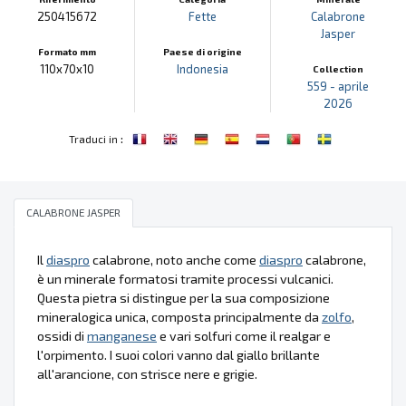
250415672
Fette
Calabrone
Jasper
Formato mm
Paese di origine
110x70x10
Indonesia
Collection
559 - aprile
2026
:
Traduci in
CALABRONE JASPER
Il
diaspro
calabrone, noto anche come
diaspro
calabrone,
è un minerale formatosi tramite processi vulcanici.
Questa pietra si distingue per la sua composizione
mineralogica unica, composta principalmente da
zolfo
,
ossidi di
manganese
e vari solfuri come il realgar e
l'orpimento. I suoi colori vanno dal giallo brillante
all'arancione, con strisce nere e grigie.